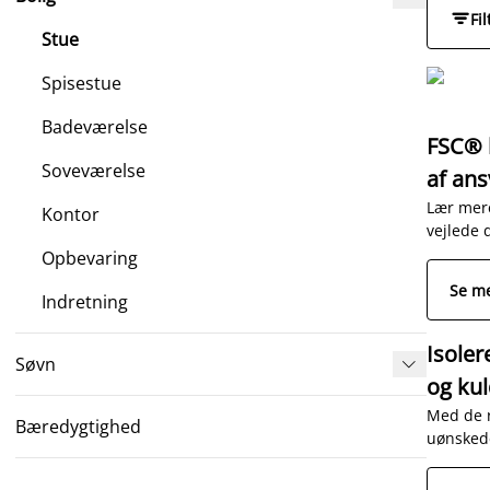

Fil
Stue
Spisestue
Badeværelse
FSC® h
Soveværelse
af ans
Lær mer
Kontor
vejlede d
Opbevaring
Se m
Indretning
Isoler
Søvn

og ku
Med de r
Bæredygtighed
uønskede