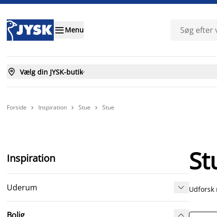

Menu

Vælg din JYSK-butik

Forside
Inspiration
Stue
Stue



St
Inspiration
Uderum

Udforsk 
Bolig
