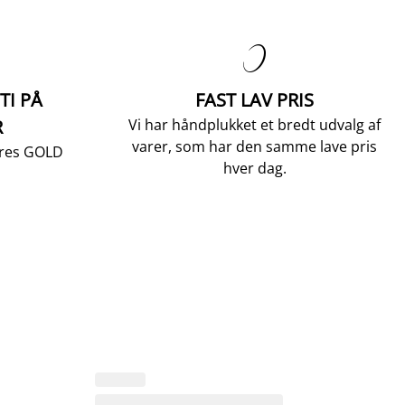

TI PÅ
FAST LAV PRIS
R
Vi har håndplukket et bredt udvalg af
varer, som har den samme lave pris
vores GOLD
hver dag.