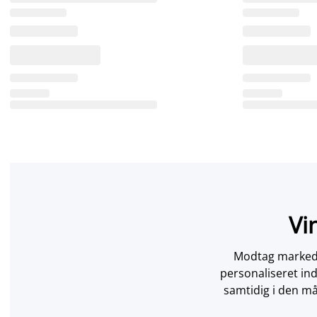
Vi
Modtag markedsf
personaliseret in
samtidig i den må