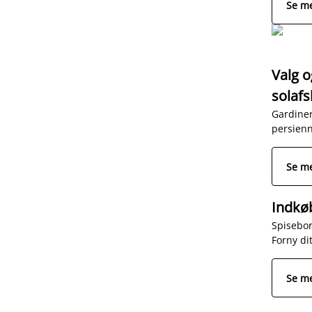
Se m
Valg o
solaf
Gardiner
persienn
Se m
Indkø
Spisebor
Forny di
Se m