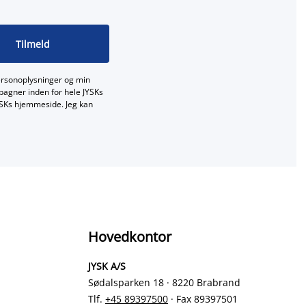
Tilmeld
ersonoplysninger og min
mpagner inden for hele JYSKs
JYSKs hjemmeside. Jeg kan
Hovedkontor
JYSK A/S
Sødalsparken 18 · 8220 Brabrand
Tlf.
+45 89397500
· Fax 89397501