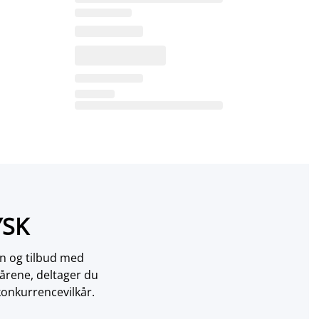
YSK
on og tilbud med
årene, deltager du
konkurrencevilkår.