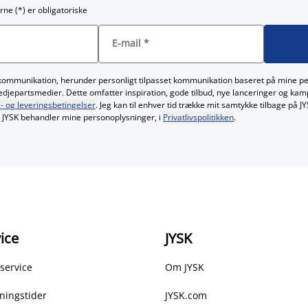
rne (*) er obligatoriske
E-mail
*
kommunikation, herunder personligt tilpasset kommunikation baseret på mine p
redjepartsmedier. Dette omfatter inspiration, gode tilbud, nye lanceringer og ka
- og leveringsbetingelser
. Jeg kan til enhver tid trække mit samtykke tilbage på 
JYSK behandler mine personoplysninger, i
Privatlivspolitikken
.
ice
JYSK
service
Om JYSK
ningstider
JYSK.com