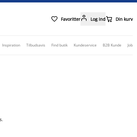



Favoritter
Log ind
Din kurv
Inspiration
Tilbudsavis
Find butik
Kundeservice
B2B Kunde
Job
s.