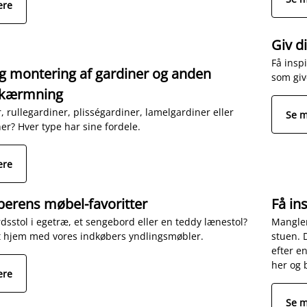
ere
Giv d
Få insp
g montering af gardiner og anden
som giv
skærmning
, rullegardiner, plisségardiner, lamelgardiner eller
Se 
er? Hver type har sine fordele.
ere
berens møbel-favoritter
Få in
dsstol i egetræ, et sengebord eller en teddy lænestol?
Mangler
t hjem med vores indkøbers yndlingsmøbler.
stuen. 
efter e
her og b
ere
Se 