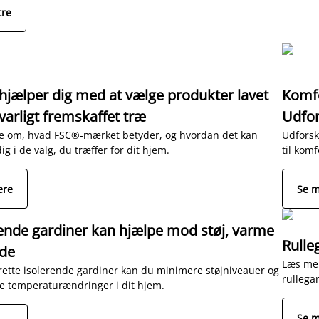
tre
jælper dig med at vælge produkter lavet
Komfo
varligt fremskaffet træ
Udfor
e om, hvad FSC®-mærket betyder, og hvordan det kan
Udforsk
ig i de valg, du træffer for dit hjem.
til komf
ere
Se 
ende gardiner kan hjælpe mod støj, varme
Rulle
lde
Læs mer
ette isolerende gardiner kan du minimere støjniveauer og
rullega
 temperaturændringer i dit hjem.
Se 