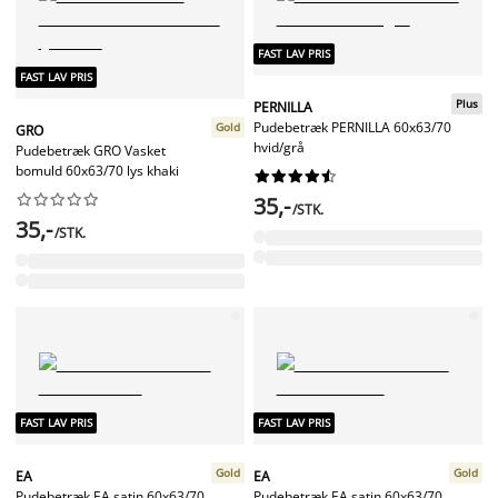
FAST LAV PRIS
FAST LAV PRIS
Plus
PERNILLA
Pudebetræk PERNILLA 60x63/70
Gold
GRO
hvid/grå
Pudebetræk GRO Vasket
bomuld 60x63/70 lys khaki




















35,-
/STK.
35,-
/STK.
FAST LAV PRIS
FAST LAV PRIS
Gold
Gold
EA
EA
Pudebetræk EA satin 60x63/70
Pudebetræk EA satin 60x63/70