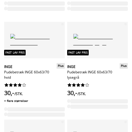
FAST LAV PRIS
FAST LAV PRIS
Plus
Plus
INGE
INGE
Pudebetræk INGE 60x63/70
Pudebetræk INGE 60x63/70
hvid
lysegrå




















30,-
30,-
/STK.
/STK.
+ flere størrelser