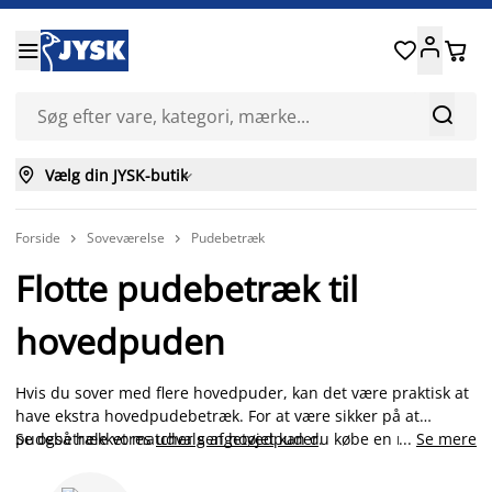






Vælg din JYSK-butik

Forside
Soveværelse
Pudebetræk


Flotte pudebetræk til
hovedpuden
Hvis du sover med flere hovedpuder, kan det være praktisk at
have ekstra hovedpudebetræk. For at være sikker på at
pudebetrækket matcher sengetøjet kan du købe en neutral
Se også hele vores
udvalg af hovedpuder
.
...
Se mere
farve som hvid, sort eller grå. Du kan også pifte dit
soveværelse op med nogle af vores mønstrede pudebetræk