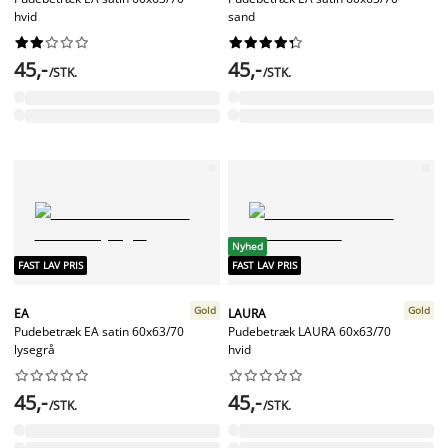
hvid
sand




















45,-
45,-
/STK.
/STK.
Nyhed
FAST LAV PRIS
FAST LAV PRIS
Gold
Gold
EA
LAURA
Pudebetræk EA satin 60x63/70
Pudebetræk LAURA 60x63/70
lysegrå
hvid




















45,-
45,-
/STK.
/STK.