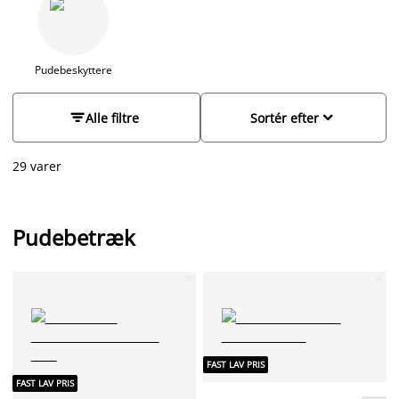
eller et pudebetræk med broderi. Hos JYSK finder du
hovedpudebetræk i forskellige størrelser. I Danmark er den
mest almindelige størrelse pude 60x63 cm, hvilket også er den
størrelse, der følger med vores sengetøj. Vi har dog også et
Pudebeskyttere
bredt sortiment af pudebetræk til specialpuder i størrelse
30x50 cm, 40x60 cm, 50x73 og 50x90 cm. Vores


Alle filtre
Sortér efter
hovedpudebetræk fås både med og uden lynlås lukning.
29 varer
Pudebetræk
FAST LAV PRIS
FAST LAV PRIS