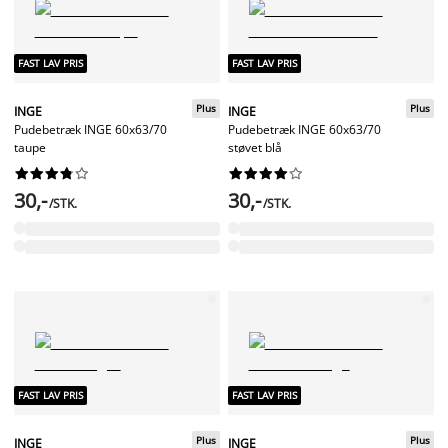
FAST LAV PRIS
FAST LAV PRIS
Plus
Plus
INGE
INGE
Pudebetræk INGE 60x63/70
Pudebetræk INGE 60x63/70
taupe
støvet blå




















30,-
30,-
/STK.
/STK.
FAST LAV PRIS
FAST LAV PRIS
Plus
Plus
INGE
INGE