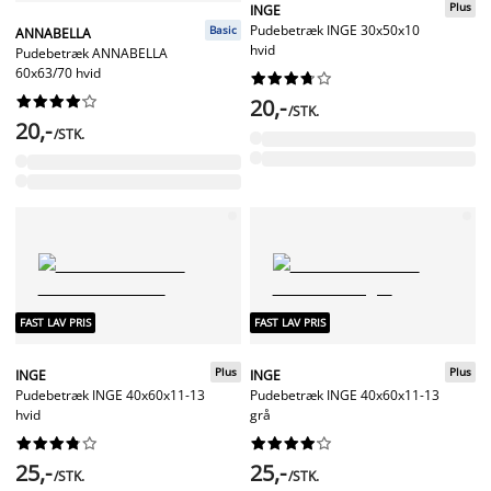
Plus
INGE
Pudebetræk INGE 30x50x10
Basic
ANNABELLA
hvid
Pudebetræk ANNABELLA
60x63/70 hvid




















20,-
/STK.
20,-
/STK.
FAST LAV PRIS
FAST LAV PRIS
Plus
Plus
INGE
INGE
Pudebetræk INGE 40x60x11-13
Pudebetræk INGE 40x60x11-13
hvid
grå




















25,-
25,-
/STK.
/STK.