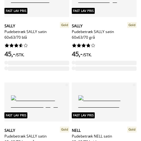
FAST LAV PRIS
FAST LAV PRIS
Gold
Gold
SALLY
SALLY
Pudebetræk SALLY satin
Pudebetræk SALLY satin
60x63/70 blå
60x63/70 grå




















45,-
45,-
/STK.
/STK.
FAST LAV PRIS
FAST LAV PRIS
Gold
Gold
SALLY
NELL
Pudebetræk SALLY satin
Pudebetræk NELL satin