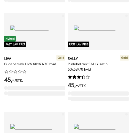
Nyhed
FAST LAV PRIS
FAST LAV PRIS
Gold
Gold
LIVA
SALLY
Pudebetræk LIVA 60x63/70 hvid
Pudebetræk SALLY satin
60x63/70 hvid




















45,-
/STK.
45,-
/STK.