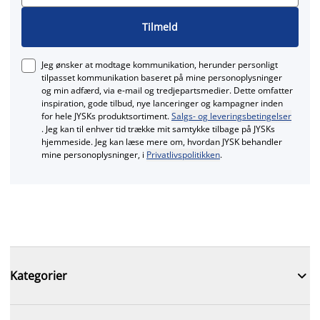
Tilmeld
Jeg ønsker at modtage kommunikation, herunder personligt
tilpasset kommunikation baseret på mine personoplysninger
og min adfærd, via e‑mail og tredjepartsmedier. Dette omfatter
inspiration, gode tilbud, nye lanceringer og kampagner inden
for hele JYSKs produktsortiment.
Salgs- og leveringsbetingelser
. Jeg kan til enhver tid trække mit samtykke tilbage på JYSKs
hjemmeside. Jeg kan læse mere om, hvordan JYSK behandler
mine personoplysninger, i
Privatlivspolitikken
.

Kategorier