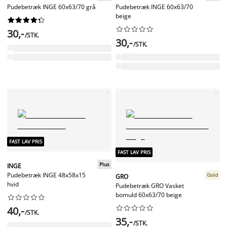
Pudebetræk INGE 60x63/70 grå
Pudebetræk INGE 60x63/70
beige




















30,-
/STK.
30,-
/STK.
FAST LAV PRIS
FAST LAV PRIS
Plus
INGE
Pudebetræk INGE 48x58x15
Gold
GRO
hvid
Pudebetræk GRO Vasket
bomuld 60x63/70 beige




















40,-
/STK.
35,-
/STK.