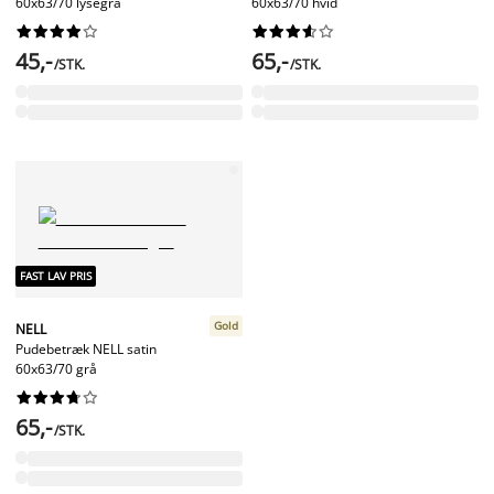
60x63/70 lysegrå
60x63/70 hvid




















45,-
65,-
/STK.
/STK.
FAST LAV PRIS
Gold
NELL
Pudebetræk NELL satin
60x63/70 grå










65,-
/STK.