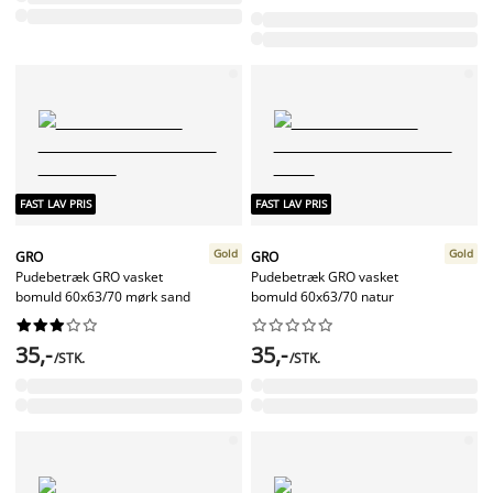
FAST LAV PRIS
FAST LAV PRIS
Gold
Gold
GRO
GRO
Pudebetræk GRO vasket
Pudebetræk GRO vasket
bomuld 60x63/70 mørk sand
bomuld 60x63/70 natur




















35,-
35,-
/STK.
/STK.