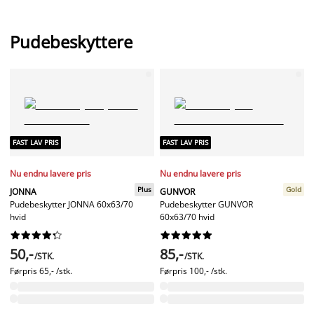
Pudebeskyttere
FAST LAV PRIS
FAST LAV PRIS
Nu endnu lavere pris
Nu endnu lavere pris
Plus
Gold
JONNA
GUNVOR
Pudebeskytter JONNA 60x63/70
Pudebeskytter GUNVOR
hvid
60x63/70 hvid




















50,-
85,-
/STK.
/STK.
Førpris
65,- /stk.
Førpris
100,- /stk.