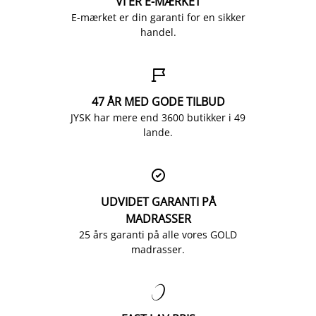
VI ER E-MÆRKET
E-mærket er din garanti for en sikker
handel.

47 ÅR MED GODE TILBUD
JYSK har mere end 3600 butikker i 49
lande.

UDVIDET GARANTI PÅ
MADRASSER
25 års garanti på alle vores GOLD
madrasser.
