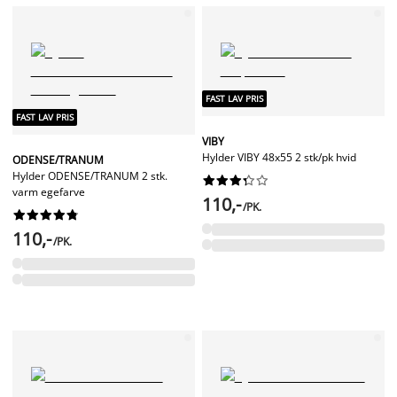
FAST LAV PRIS
FAST LAV PRIS
VIBY
Hylder VIBY 48x55 2 stk/pk hvid
ODENSE/TRANUM
Hylder ODENSE/TRANUM 2 stk.










varm egefarve
110,-
/PK.










110,-
/PK.