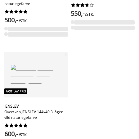
natur egefarve




















550,-
/STK.
500,-
/STK.
FAST LAV PRIS
JENSLEV
Overskab JENSLEV 144x40 3 låger
vild natur egefarve










600,-
/STK.