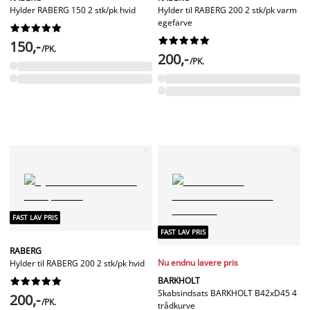
Hylder RABERG 150 2 stk/pk hvid
Hylder til RABERG 200 2 stk/pk varm
egefarve




















150,-
/PK.
200,-
/PK.
FAST LAV PRIS
FAST LAV PRIS
RABERG
Nu endnu lavere pris
Hylder til RABERG 200 2 stk/pk hvid
BARKHOLT










Skabsindsats BARKHOLT B42xD45 4
200,-
/PK.
trådkurve