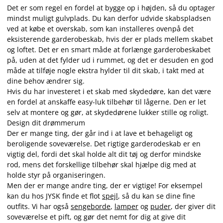
Det er som regel en fordel at bygge op i højden, så du optager
mindst muligt gulvplads. Du kan derfor udvide skabspladsen
ved at købe et overskab, som kan installeres ovenpå det
eksisterende garderobeskab, hvis der er plads mellem skabet
og loftet. Det er en smart måde at forlænge garderobeskabet
på, uden at det fylder ud i rummet, og det er desuden en god
måde at tilføje nogle ekstra hylder til dit skab, i takt med at
dine behov ændrer sig.
Hvis du har investeret i et skab med skydedøre, kan det være
en fordel at anskaffe easy-luk tilbehør til lågerne. Den er let
selv at montere og gør, at skydedørene lukker stille og roligt.
Design dit drømmerum
Der er mange ting, der går ind i at lave et behageligt og
beroligende soveværelse. Det rigtige garderodeskab er en
vigtig del, fordi det skal holde alt dit tøj og derfor mindske
rod, mens det forskellige tilbehør skal hjælpe dig med at
holde styr på organiseringen.
Men der er mange andre ting, der er vigtige! For eksempel
kan du hos JYSK finde et flot
spejl
, så du kan se dine fine
outfits. Vi har også
sengeborde
,
lamper
og
puder
, der giver dit
soveværelse et pift, og gør det nemt for dig at give dit