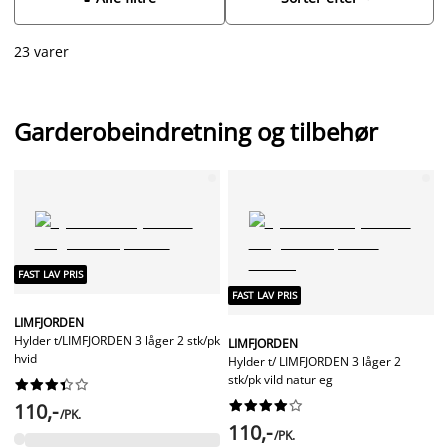
belysning i dit skab.
23 varer
Garderobeindretning og tilbehør
FAST LAV PRIS
FAST LAV PRIS
LIMFJORDEN
Hylder t/LIMFJORDEN 3 låger 2 stk/pk
LIMFJORDEN
hvid
Hylder t/ LIMFJORDEN 3 låger 2
stk/pk vild natur eg




















110,-
/PK.
110,-
/PK.