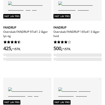
FAST LAV PRIS
FAST LAV PRIS
FANDRUP
FANDRUP
Overskab FANDRUP 97x41 2 låger
Overskab FANDRUP 145x41 3 låger
lys eg
hvid




















425,-
500,-
/STK.
/STK.
FAST LAV PRIS
FAST LAV PRIS