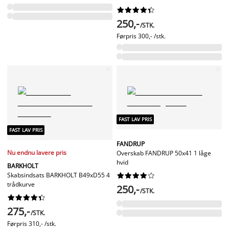










250,-
/STK.
Førpris
300,- /stk.
FAST LAV PRIS
FAST LAV PRIS
FANDRUP
Nu endnu lavere pris
Overskab FANDRUP 50x41 1 låge
hvid
BARKHOLT
Skabsindsats BARKHOLT B49xD55 4










trådkurve
250,-
/STK.










275,-
/STK.
Førpris
310,- /stk.