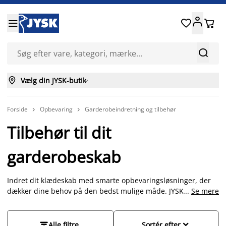






Vælg din JYSK-butik

Forside
Opbevaring
Garderobeindretning og tilbehør


Tilbehør til dit
garderobeskab
Indret dit klædeskab med smarte opbevaringsløsninger, der
dækker dine behov på den bedst mulige måde. JYSK har et
...
Se mere
stort udvalg af tilbehør, der kan monteres efterfølgende. Vælg
mellem hylder, skuffer, metal trådkurve, overskabe, soft-close
beslag og en smart LED lampe med sensor, som giver god


Alle filtre
Sortér efter