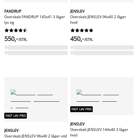
FANDRUP
JENSLEV
Overskab FANDRUP 145x41 3 låger
Overskab JENSLEV 96x40 2 låger
lys eg
hvid




















550,-
450,-
/STK.
/STK.
FAST LAV PRIS
FAST LAV PRIS
JENSLEV
Overskab JENSLEV 144x40 3 låger
JENSLEV
hvid
Overskab JENSLEV 96x40 2 låger vild