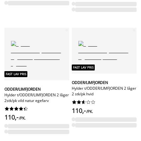
FAST LAV PRIS
FAST LAV PRIS
ODDER/LIMFJORDEN
Hylder t/ODDER/LIMFJORDEN 2 låger
ODDER/LIMFJORDEN
2 stk/pk hvid
Hylder t/ODDER/LIMFJORDEN 2 låger
2stk/pk vild natur egefarv




















110,-
/PK.
110,-
/PK.