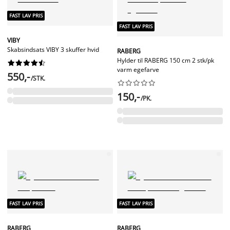
FAST LAV PRIS
FAST LAV PRIS
VIBY
Skabsindsats VIBY 3 skuffer hvid
RABERG
Hylder til RABERG 150 cm 2 stk/pk










varm egefarve
550,-
/STK.










150,-
/PK.
FAST LAV PRIS
FAST LAV PRIS
RABERG
RABERG