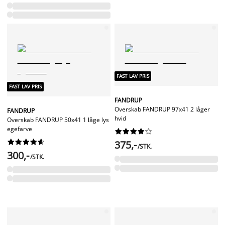
FAST LAV PRIS
FAST LAV PRIS
FANDRUP
Overskab FANDRUP 97x41 2 låger
FANDRUP
hvid
Overskab FANDRUP 50x41 1 låge lys
egefarve




















375,-
/STK.
300,-
/STK.