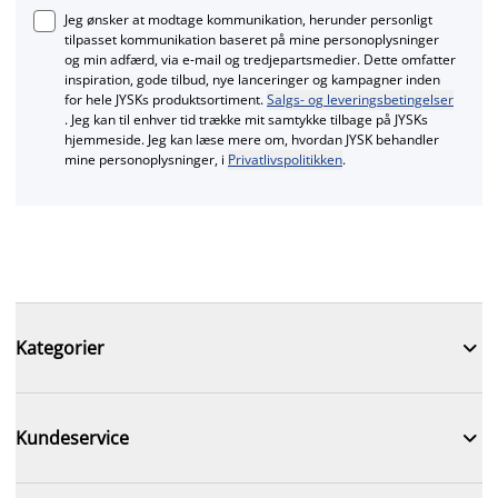
Jeg ønsker at modtage kommunikation, herunder personligt
tilpasset kommunikation baseret på mine personoplysninger
og min adfærd, via e‑mail og tredjepartsmedier. Dette omfatter
inspiration, gode tilbud, nye lanceringer og kampagner inden
for hele JYSKs produktsortiment.
Salgs- og leveringsbetingelser
. Jeg kan til enhver tid trække mit samtykke tilbage på JYSKs
hjemmeside. Jeg kan læse mere om, hvordan JYSK behandler
mine personoplysninger, i
Privatlivspolitikken
.

Kategorier

Kundeservice