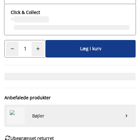
Click & Collect
Læg i kurv
Anbefalede produkter
Bøjler


Ubegrænset returret