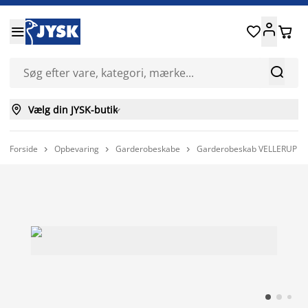






Vælg din JYSK-butik

Forside
Opbevaring
Garderobeskabe
Garderobeskab VELLERUP 151x


