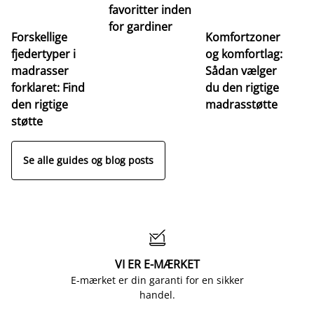
favoritter inden
for gardiner
Forskellige
Komfortzoner
fjedertyper i
og komfortlag:
I
madrasser
Sådan vælger
fa
forklaret: Find
du den rigtige
fo
den rigtige
madrasstøtte
o
støtte
Se alle guides og blog posts

VI ER E-MÆRKET
E-mærket er din garanti for en sikker
handel.