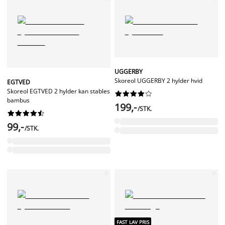
UGGERBY
Skoreol UGGERBY 2 hylder hvid
EGTVED
Skoreol EGTVED 2 hylder kan stables










bambus
199,-
/STK.










99,-
/STK.
FAST LAV PRIS