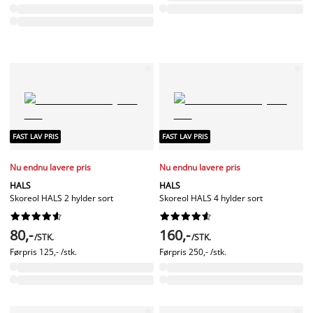
FAST LAV PRIS
FAST LAV PRIS
Nu endnu lavere pris
Nu endnu lavere pris
HALS
HALS
Skoreol HALS 2 hylder sort
Skoreol HALS 4 hylder sort




















80,-
160,-
/STK.
/STK.
Førpris
125,- /stk.
Førpris
250,- /stk.