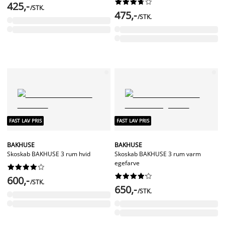










425,-
/STK.
475,-
/STK.
FAST LAV PRIS
FAST LAV PRIS
BAKHUSE
BAKHUSE
Skoskab BAKHUSE 3 rum hvid
Skoskab BAKHUSE 3 rum varm
egefarve




















600,-
/STK.
650,-
/STK.