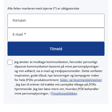
Alle felter markeret med stjerne (*) er obligatoriske
Fornavn
E-mail
*
Tilmeld
Jeg ønsker at modtage kommunikation, herunder personligt
tilpasset kommunikation baseret på mine personoplysninger
og min adfærd, via e‑mail og tredjepartsmedier. Dette omfatter
inspiration, gode tilbud, nye lanceringer og kampagner inden
for hele JYSKs produktsortiment.
Salgs- og leveringsbetingelser
. Jeg kan til enhver tid trække mit samtykke tilbage på JYSKs
hjemmeside. Jeg kan læse mere om, hvordan JYSK behandler
mine personoplysninger, i
Privatlivspolitikken
.