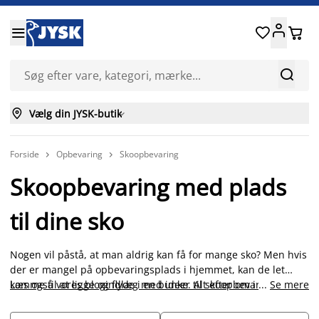






Vælg din JYSK-butik

Forside
Opbevaring
Skoopbevaring


Skoopbevaring med plads
til dine sko
Nogen vil påstå, at man aldrig kan få for mange sko? Men hvis
der er mangel på opbevaringsplads i hjemmet, kan de let
komme til at ligge og flyde i en bunke. Alt efter om i er en
Læs også vores blogindlæg med ideer til skoopbevaring
...
Se mere
.
familie på 5 eller om du bor alene, så er behovet for smarte
opbevaringsløsninger forskellige. Få orden i skoene med et