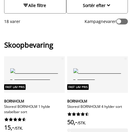
smart skoskab, en skohylde, skostativ eller skoreol - du finder


Alle filtre
Sortér efter
let en model der passer ind i din entré eller bryggers.
18 varer
Kampagnevarer
Skoopbevaring
FAST LAV PRIS
FAST LAV PRIS
BORNHOLM
BORNHOLM
Skoreol BORNHOLM 1 hylde
Skoreol BORNHOLM 4 hylder sort
stabelbar sort




















50,-
/STK.
15,-
/STK.