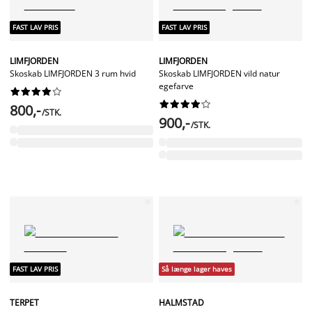
FAST LAV PRIS
FAST LAV PRIS
LIMFJORDEN
LIMFJORDEN
Skoskab LIMFJORDEN 3 rum hvid
Skoskab LIMFJORDEN vild natur
egefarve




















800,-
/STK.
900,-
/STK.
FAST LAV PRIS
Så længe lager haves
TERPET
HALMSTAD