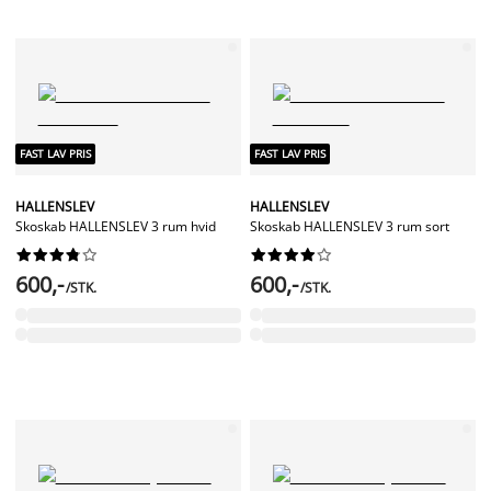
FAST LAV PRIS
FAST LAV PRIS
HALLENSLEV
HALLENSLEV
Skoskab HALLENSLEV 3 rum hvid
Skoskab HALLENSLEV 3 rum sort




















600,-
600,-
/STK.
/STK.