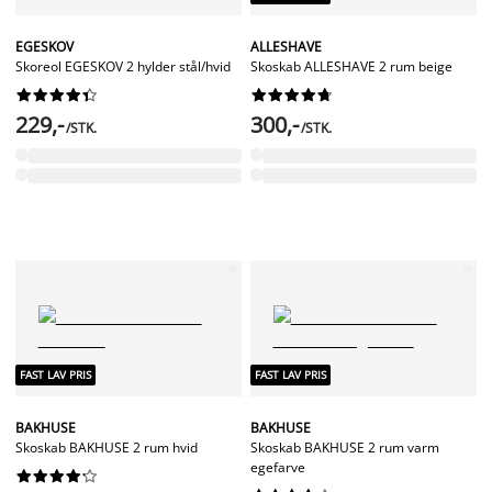
EGESKOV
ALLESHAVE
Skoreol EGESKOV 2 hylder stål/hvid
Skoskab ALLESHAVE 2 rum beige




















229,-
300,-
/STK.
/STK.
FAST LAV PRIS
FAST LAV PRIS
BAKHUSE
BAKHUSE
Skoskab BAKHUSE 2 rum hvid
Skoskab BAKHUSE 2 rum varm
egefarve









