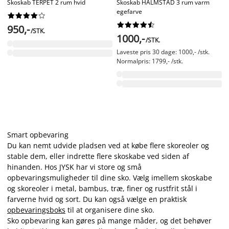
Skoskab TERPET 2 rum hvid
Skoskab HALMSTAD 3 rum varm
egefarve




















950,-
/STK.
1000,-
/STK.
Laveste pris 30 dage: 1000,- /stk.
Normalpris: 1799,- /stk.
Smart opbevaring
Du kan nemt udvide pladsen ved at købe flere skoreoler og
stable dem, eller indrette flere skoskabe ved siden af
hinanden. Hos JYSK har vi store og små
opbevaringsmuligheder til dine sko. Vælg imellem skoskabe
og skoreoler i metal, bambus, træ, finer og rustfrit stål i
farverne hvid og sort. Du kan også vælge en praktisk
opbevaringsboks
til at organisere dine sko.
Sko opbevaring kan gøres på mange måder, og det behøver