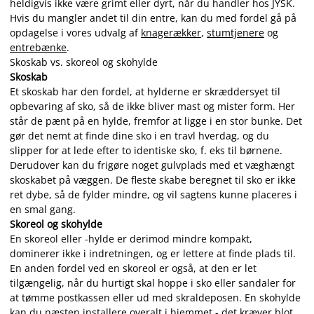
heldigvis ikke være grimt eller dyrt, når du handler hos JYSK.
Hvis du mangler andet til din entre, kan du med fordel gå på
opdagelse i vores udvalg af
knagerækker
,
stumtjenere
og
entrebænke
.
Skoskab vs. skoreol og skohylde
Skoskab
Et skoskab har den fordel, at hylderne er skræddersyet til
opbevaring af sko, så de ikke bliver mast og mister form. Her
står de pænt på en hylde, fremfor at ligge i en stor bunke. Det
gør det nemt at finde dine sko i en travl hverdag, og du
slipper for at lede efter to identiske sko, f. eks til børnene.
Derudover kan du frigøre noget gulvplads med et væghængt
skoskabet på væggen. De fleste skabe beregnet til sko er ikke
ret dybe, så de fylder mindre, og vil sagtens kunne placeres i
en smal gang.
Skoreol og skohylde
En skoreol eller -hylde er derimod mindre kompakt,
dominerer ikke i indretningen, og er lettere at finde plads til.
En anden fordel ved en skoreol er også, at den er let
tilgængelig, når du hurtigt skal hoppe i sko eller sandaler for
at tømme postkassen eller ud med skraldeposen. En skohylde
kan du næsten installere overalt i hjemmet - det kræver blot,