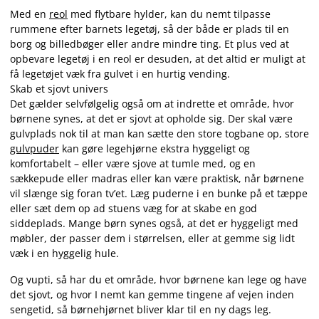
Med en
reol
med flytbare hylder, kan du nemt tilpasse
rummene efter barnets legetøj, så der både er plads til en
borg og billedbøger eller andre mindre ting. Et plus ved at
opbevare legetøj i en reol er desuden, at det altid er muligt at
få legetøjet væk fra gulvet i en hurtig vending.
Skab et sjovt univers
Det gælder selvfølgelig også om at indrette et område, hvor
børnene synes, at det er sjovt at opholde sig. Der skal være
gulvplads nok til at man kan sætte den store togbane op, store
gulvpuder
kan gøre legehjørne ekstra hyggeligt og
komfortabelt – eller være sjove at tumle med, og en
sækkepude eller madras eller kan være praktisk, når børnene
vil slænge sig foran tv’et. Læg puderne i en bunke på et tæppe
eller sæt dem op ad stuens væg for at skabe en god
siddeplads. Mange børn synes også, at det er hyggeligt med
møbler, der passer dem i størrelsen, eller at gemme sig lidt
væk i en hyggelig hule.
Og vupti, så har du et område, hvor børnene kan lege og have
det sjovt, og hvor I nemt kan gemme tingene af vejen inden
sengetid, så børnehjørnet bliver klar til en ny dags leg.