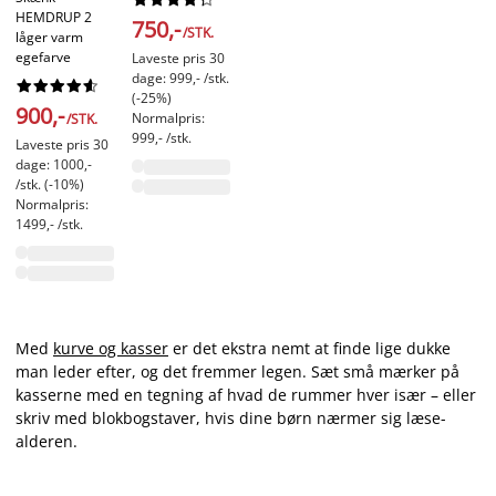
HEMDRUP 2
750,-
/STK.
låger varm
egefarve
Laveste pris 30
dage: 999,- /stk.










(-25%)
900,-
Normalpris:
/STK.
999,- /stk.
Laveste pris 30
dage: 1000,-
/stk. (-10%)
Normalpris:
1499,- /stk.
Med
kurve og kasser
er det ekstra nemt at finde lige dukke
man leder efter, og det fremmer legen. Sæt små mærker på
kasserne med en tegning af hvad de rummer hver især – eller
skriv med blokbogstaver, hvis dine børn nærmer sig læse-
alderen.