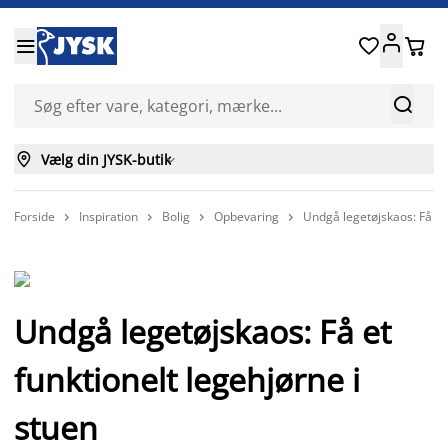






Vælg din JYSK-butik

Forside
Inspiration
Bolig
Opbevaring
Undgå legetøjskaos: Få et 




Undgå legetøjskaos: Få et
funktionelt legehjørne i
stuen