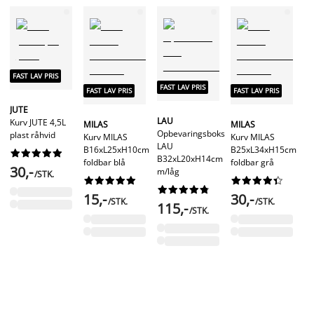
FAST LAV PRIS
FA
FAST LAV PRIS
FAST LAV PRIS
FAST LAV PRIS
JUTE
Nu
LAU
Kurv JUTE 4,5L
MILAS
MILAS
la
Opbevaringsboks
plast råhvid
Kurv MILAS
Kurv MILAS
LAU
F
B16xL25xH10cm
B25xL34xH15cm










B32xL20xH14cm
Op
foldbar blå
foldbar grå
30,-
m/låg
F
/STK.




















B










15,-
30,-
kh
/STK.
/STK.
115,-
/STK.
5
Fø