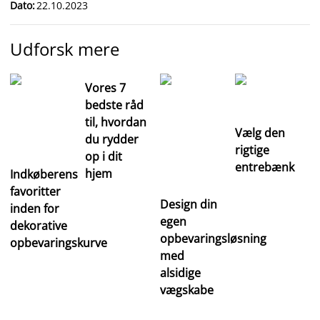
Dato
:
22.10.2023
Udforsk mere
Vores 7
bedste råd
til, hvordan
Vælg den
du rydder
rigtige
op i dit
entrebænk
hjem
Indkøberens
favoritter
Design din
inden for
egen
dekorative
opbevaringsløsning
opbevaringskurve
med
alsidige
vægskabe