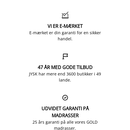

VI ER E-MÆRKET
E-mærket er din garanti for en sikker
handel.

47 ÅR MED GODE TILBUD
JYSK har mere end 3600 butikker i 49
lande.

UDVIDET GARANTI PÅ
MADRASSER
25 års garanti på alle vores GOLD
madrasser.