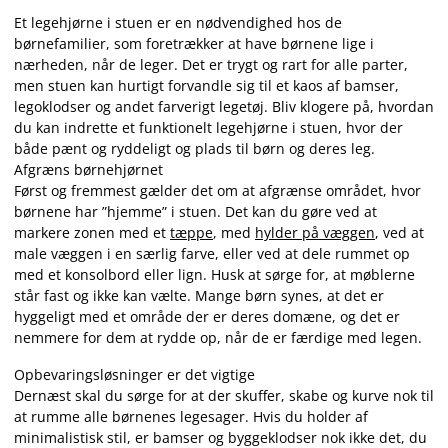
Et legehjørne i stuen er en nødvendighed hos de
børnefamilier, som foretrækker at have børnene lige i
nærheden, når de leger. Det er trygt og rart for alle parter,
men stuen kan hurtigt forvandle sig til et kaos af bamser,
legoklodser og andet farverigt legetøj. Bliv klogere på, hvordan
du kan indrette et funktionelt legehjørne i stuen, hvor der
både pænt og ryddeligt og plads til børn og deres leg.
Afgræns børnehjørnet
Først og fremmest gælder det om at afgrænse området, hvor
børnene har ”hjemme” i stuen. Det kan du gøre ved at
markere zonen med et
tæppe
, med
hylder på væggen
, ved at
male væggen i en særlig farve, eller ved at dele rummet op
med et konsolbord eller lign. Husk at sørge for, at møblerne
står fast og ikke kan vælte. Mange børn synes, at det er
hyggeligt med et område der er deres domæne, og det er
nemmere for dem at rydde op, når de er færdige med legen.
Opbevaringsløsninger er det vigtige
Dernæst skal du sørge for at der skuffer, skabe og kurve nok til
at rumme alle børnenes legesager. Hvis du holder af
minimalistisk stil, er bamser og byggeklodser nok ikke det, du