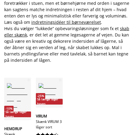
foretrækker i stuen, men et børnehjørne med orden i sagerne
kan sagtens matche indretningen i resten af dit hjem – hvad
enten den er lys og minimalistisk eller farverig og voluminøs.
Læs også om
indretningsidéer til børneværelset
.
Hvis du vælger ”lukkede” opbevaringsløsninger som fx et
skab
eller skænk
, er det let at gemme legesagerne af vejen. Du kan
også være en kreativ og dekorere indersiden af lågerne, så
der åbner sig en verden af leg, når skabet lukkes op. Mal i
barnets yndlingsfarve eller med tavlelak, så barnet kan tegne
på indersiden af lågen.
-25%
Så længe lager
haves
-10%
Så længe lager
VIRUM
haves
Skænk VIRUM 3
låger sort
HEMDRUP
Skænk









