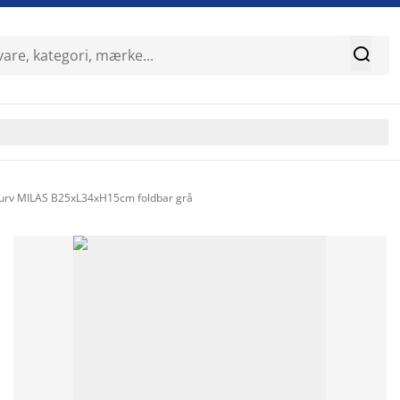

urv MILAS B25xL34xH15cm foldbar grå