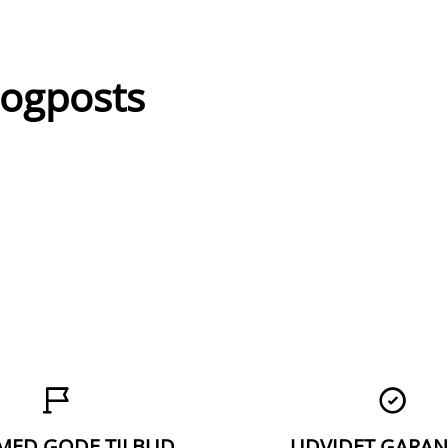
logposts


 MED GODE TILBUD
UDVIDET GARAN