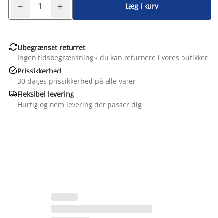
Læg i kurv

Ubegrænset returret
Ingen tidsbegrænsning - du kan returnere i vores butikker

Prissikkerhed
30 dages prissikkerhed på alle varer

Fleksibel levering
Hurtig og nem levering der passer dig