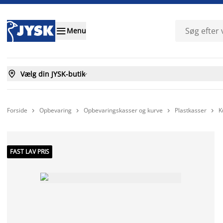

Menu

Vælg din JYSK-butik

Forside
Opbevaring
Opbevaringskasser og kurve
Plastkasser
K




FAST LAV PRIS