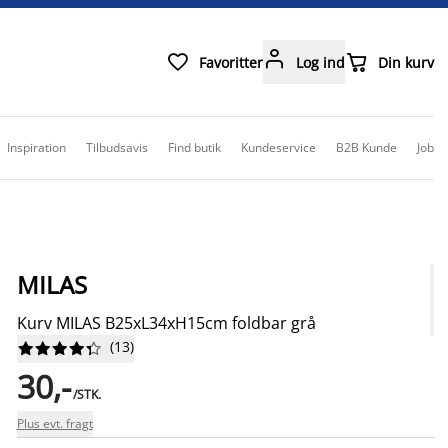



Favoritter
Log ind
Din kurv
Inspiration
Tilbudsavis
Find butik
Kundeservice
B2B Kunde
Job
MILAS
Kurv MILAS B25xL34xH15cm foldbar grå
(
13
)










30,-
/STK.
Plus evt. fragt