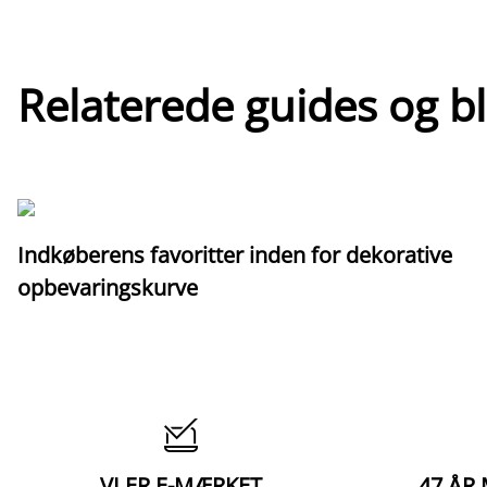
Relaterede guides og b
Indkøberens favoritter inden for dekorative
opbevaringskurve

VI ER E-MÆRKET
47 ÅR