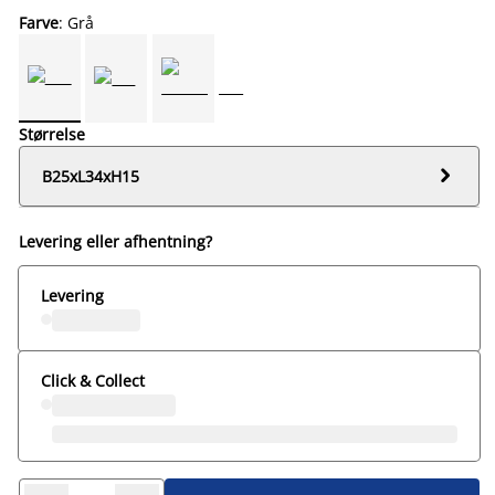
Farve
: Grå
Størrelse

B25xL34xH15
Levering eller afhentning?
Levering
Click & Collect