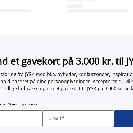
nd et gavekort på 3.000 kr. til J
øring fra JYSK med bl.a. nyheder, konkurrencer, inspirati
dhold baseret på dine personoplysninger. Accepterer du vilk
nedlige lodtrækning om et gavekort til JYSK på 3.000 kr. Se 
rne (*) er obligatoriske
E-mail
*