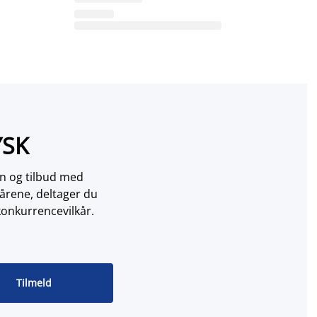
YSK
on og tilbud med
årene, deltager du
konkurrencevilkår.
Tilmeld