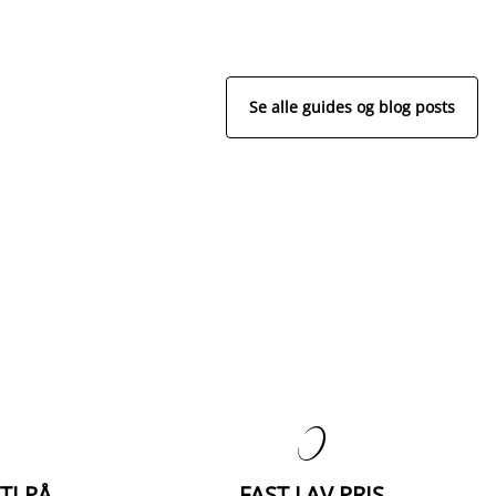
Se alle guides og blog posts

TI PÅ
FAST LAV PRIS