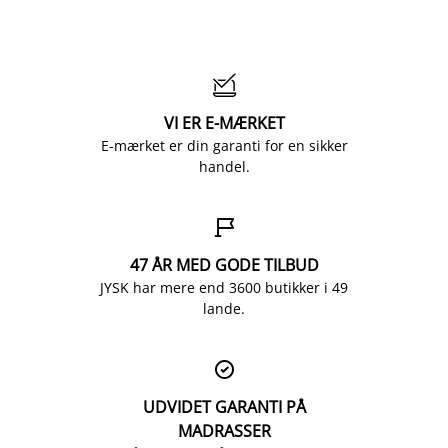

VI ER E-MÆRKET
E-mærket er din garanti for en sikker
handel.

47 ÅR MED GODE TILBUD
JYSK har mere end 3600 butikker i 49
lande.

UDVIDET GARANTI PÅ
MADRASSER