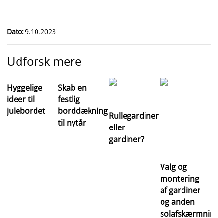
Dato
:
9.10.2023
Udforsk mere
Hyggelige
Skab en
ideer til
festlig
julebordet
borddækning
Rullegardiner
til nytår
eller
gardiner?
Valg og
montering
af gardiner
og anden
solafskærmnin