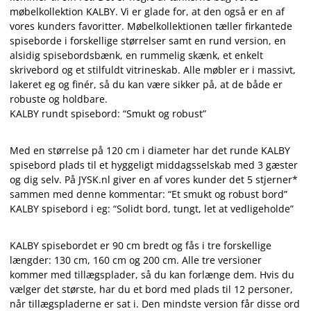
møbelkollektion KALBY. Vi er glade for, at den også er en af
vores kunders favoritter. Møbelkollektionen tæller firkantede
spiseborde i forskellige størrelser samt en rund version, en
alsidig spisebordsbænk, en rummelig skænk, et enkelt
skrivebord og et stilfuldt vitrineskab. Alle møbler er i massivt,
lakeret eg og finér, så du kan være sikker på, at de både er
robuste og holdbare.
KALBY rundt spisebord: “Smukt og robust”
Med en størrelse på 120 cm i diameter har det runde KALBY
spisebord plads til et hyggeligt middagsselskab med 3 gæster
og dig selv. På JYSK.nl giver en af vores kunder det 5 stjerner*
sammen med denne kommentar: “Et smukt og robust bord”
KALBY spisebord i eg: “Solidt bord, tungt, let at vedligeholde”
KALBY spisebordet er 90 cm bredt og fås i tre forskellige
længder: 130 cm, 160 cm og 200 cm. Alle tre versioner
kommer med tillægsplader, så du kan forlænge dem. Hvis du
vælger det største, har du et bord med plads til 12 personer,
når tillægspladerne er sat i. Den mindste version får disse ord