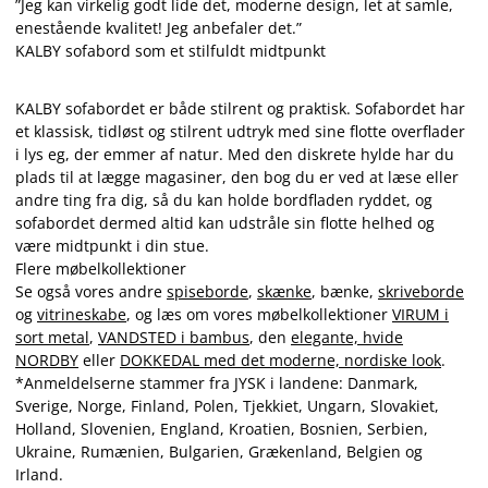
”Jeg kan virkelig godt lide det, moderne design, let at samle,
enestående kvalitet! Jeg anbefaler det.”
KALBY sofabord som et stilfuldt midtpunkt
KALBY sofabordet er både stilrent og praktisk. Sofabordet har
et klassisk, tidløst og stilrent udtryk med sine flotte overflader
i lys eg, der emmer af natur. Med den diskrete hylde har du
plads til at lægge magasiner, den bog du er ved at læse eller
andre ting fra dig, så du kan holde bordfladen ryddet, og
sofabordet dermed altid kan udstråle sin flotte helhed og
være midtpunkt i din stue.
Flere møbelkollektioner
Se også vores andre
spiseborde
,
skænke
, bænke,
skriveborde
og
vitrineskabe
, og læs om vores møbelkollektioner
VIRUM i
sort metal
,
VANDSTED i bambus
, den
elegante, hvide
NORDBY
eller
DOKKEDAL med det moderne, nordiske look
.
*Anmeldelserne stammer fra JYSK i landene: Danmark,
Sverige, Norge, Finland, Polen, Tjekkiet, Ungarn, Slovakiet,
Holland, Slovenien, England, Kroatien, Bosnien, Serbien,
Ukraine, Rumænien, Bulgarien, Grækenland, Belgien og
Irland.