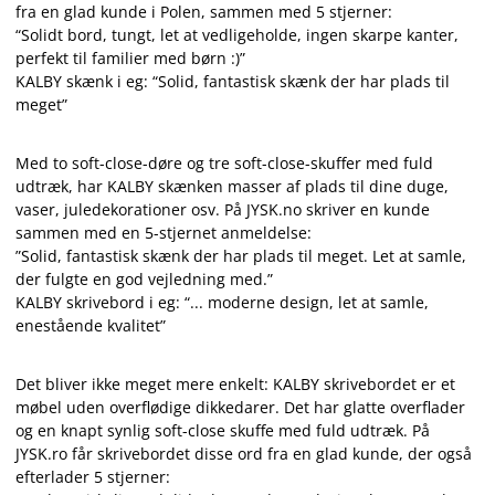
fra en glad kunde i Polen, sammen med 5 stjerner:
“Solidt bord, tungt, let at vedligeholde, ingen skarpe kanter,
perfekt til familier med børn :)”
KALBY skænk i eg: “Solid, fantastisk skænk der har plads til
meget”
Med to soft-close-døre og tre soft-close-skuffer med fuld
udtræk, har KALBY skænken masser af plads til dine duge,
vaser, juledekorationer osv. På JYSK.no skriver en kunde
sammen med en 5-stjernet anmeldelse:
”Solid, fantastisk skænk der har plads til meget. Let at samle,
der fulgte en god vejledning med.”
KALBY skrivebord i eg: “... moderne design, let at samle,
enestående kvalitet”
Det bliver ikke meget mere enkelt: KALBY skrivebordet er et
møbel uden overflødige dikkedarer. Det har glatte overflader
og en knapt synlig soft-close skuffe med fuld udtræk. På
JYSK.ro får skrivebordet disse ord fra en glad kunde, der også
efterlader 5 stjerner: