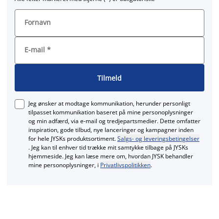
Fornavn
E-mail
*
Tilmeld
Jeg ønsker at modtage kommunikation, herunder personligt
tilpasset kommunikation baseret på mine personoplysninger
og min adfærd, via e‑mail og tredjepartsmedier. Dette omfatter
inspiration, gode tilbud, nye lanceringer og kampagner inden
for hele JYSKs produktsortiment.
Salgs- og leveringsbetingelser
. Jeg kan til enhver tid trække mit samtykke tilbage på JYSKs
hjemmeside. Jeg kan læse mere om, hvordan JYSK behandler
mine personoplysninger, i
Privatlivspolitikken
.