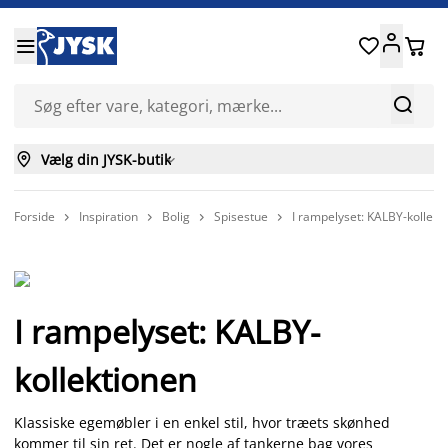






Vælg din JYSK-butik

Forside
Inspiration
Bolig
Spisestue
I rampelyset: KALBY-kollekt




I rampelyset: KALBY-
kollektionen
Klassiske egemøbler i en enkel stil, hvor træets skønhed
kommer til sin ret. Det er nogle af tankerne bag vores