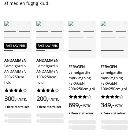
af med en fugtig klud.
FAST LAV PRIS
FAST LAV PRIS
FA
ANDAMMEN
ANDAMMEN
Lamelgardin
Lamelgardin
FERAGEN
FERAGEN
R
ANDAMMEN
ANDAMMEN
Lamelgardin
Lamelgardin
La
200x250cm
100x250cm
mørklægning
mørklægning
R
hvid
hvid
FERAGEN
FERAGEN
3
200x250cm grå
100x250cm grå
hv








































300,-
200,-
/STK.
/STK.
699,-
349,-
7
/STK.
/STK.
+ flere størrelser
+ flere størrelser
+ flere størrelser
+ flere størrelser
+ f