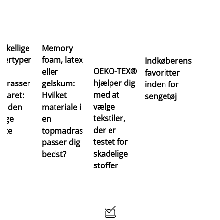
rskellige
Memory
edertyper
foam, latex
Indkøberens
OEKO-TEX®
eller
favoritter
hjælper dig
drasser
gelskum:
inden for
med at
rklaret:
Hvilket
sengetøj
vælge
nd den
materiale i
tekstiler,
gtige
en
der er
øtte
topmadras
testet for
passer dig
skadelige
bedst?
stoffer
