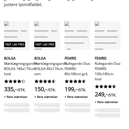
justere lysindfaldet.
FAST LAV PRIS
FAST LAV PRIS
BOLGA
BOLGA
FEMRIS
FEMRIS
Mørklægningsgardin
Mørklægningsgardin
Rullegardin Duo
Rullegardin Duo
BOLGA 180x170cm
BOLGA 80x170cm
FEMRIS
FEMRIS
hvid
sort
80x180cm grå
100x180cm
hvid








































335,-
150,-
199,-
/STK.
/STK.
/STK.
249,-
/STK.
+ flere størrelser
+ flere størrelser
+ flere størrelser
+ flere størrelser