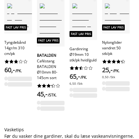
FAST LAV PRIS
FAST LAV PRIS
FA
FAST LAV PRIS
FAST LAV PRIS
Tyngdebånd
Nylonglider
14gr/m 310
vandret 50
Ny
Gardinring
cm/pk
stk/pk
st
Ø19mm 10
BATALDEN
st
stk/pk hvid/guld
Caféstang




















BATALDEN










60,-
25,-
/PK.
/PK.
Ø10mm 80-
2
65,-
/PK.
0,50 /Stk
145cm sort
0,5
6,50 /Stk










45,-
/STK.
Vasketips
Før du vasker dine gardiner, skal du læse vaskeanvisningerne.