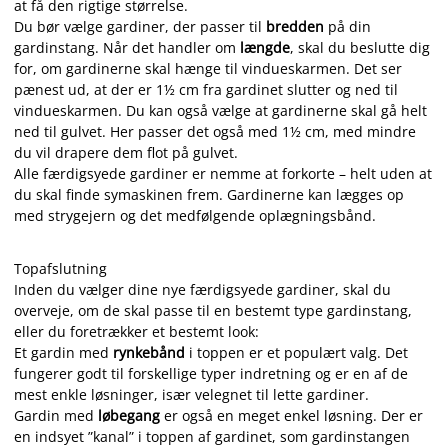
at få den rigtige størrelse.
Du bør vælge gardiner, der passer til
bredden
på din
gardinstang. Når det handler om
længde
, skal du beslutte dig
for, om gardinerne skal hænge til vindueskarmen. Det ser
pænest ud, at der er 1½ cm fra gardinet slutter og ned til
vindueskarmen. Du kan også vælge at gardinerne skal gå helt
ned til gulvet. Her passer det også med 1½ cm, med mindre
du vil drapere dem flot på gulvet.
Alle færdigsyede gardiner er nemme at forkorte – helt uden at
du skal finde symaskinen frem. Gardinerne kan lægges op
med strygejern og det medfølgende oplægningsbånd.
Topafslutning
Inden du vælger dine nye færdigsyede gardiner, skal du
overveje, om de skal passe til en bestemt type gardinstang,
eller du foretrækker et bestemt look:
Et gardin med
rynkebånd
i toppen er et populært valg. Det
fungerer godt til forskellige typer indretning og er en af ​​de
mest enkle løsninger, især velegnet til lette gardiner.
Gardin med
løbegang
er også en meget enkel løsning. Der er
en indsyet ”kanal” i toppen af gardinet, som gardinstangen