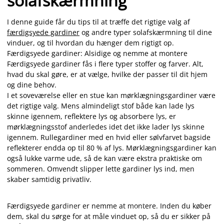
solafskærmning
I denne guide får du tips til at træffe det rigtige valg af
færdigsyede gardiner
og andre typer solafskærmning til dine
vinduer, og til hvordan du hænger dem rigtigt op.
Færdigsyede gardiner: Alsidige og nemme at montere
Færdigsyede gardiner fås i flere typer stoffer og farver. Alt,
hvad du skal gøre, er at vælge, hvilke der passer til dit hjem
og dine behov.
I et soveværelse eller en stue kan mørklægningsgardiner være
det rigtige valg. Mens almindeligt stof både kan lade lys
skinne igennem, reflektere lys og absorbere lys, er
mørklægningsstof anderledes idet det ikke lader lys skinne
igennem. Rullegardiner med en hvid eller sølvfarvet bagside
reflekterer endda op til 80 % af lys. Mørklægningsgardiner kan
også lukke varme ude, så de kan være ekstra praktiske om
sommeren. Omvendt slipper lette gardiner lys ind, men
skaber samtidig privatliv.
Færdigsyede gardiner er nemme at montere. Inden du køber
dem, skal du sørge for at måle vinduet op, så du er sikker på