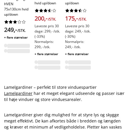
hvid up/down
up/down
HVEN
75x130cm hvid




















up/down
200,-
175,-
/STK.
/STK.










Laveste pris 30
Laveste pris 30
249,-
/STK.
dage: 299,- /stk.
dage: 249,- /stk.
(-33%)
(-30%)
+ flere størrelser
Normalpris:
Normalpris:
299,- /stk.
249,- /stk.
+ flere størrelser
+ flere størrelser
Lamelgardiner – perfekt til store vinduespartier
Lamelgardiner
har et meget elegant udseende og passer især
til høje vinduer og store vinduesarealer.
Lamelgardiner giver dig mulighed for at styre lys og skygge
meget effektivt. De kan afkortes både i bredden og længden
og kræver et minimum af vedligeholdelse. Pletter kan vaskes