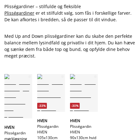
Plisségardiner – stilfulde og fleksible
Plisségardiner
er et stilfuldt valg, som fås i forskellige farver.
De kan afkortes i bredden, så de passer til dit vindue.
Med Up and Down plisségardiner kan du skabe den perfekte
balance mellem lysindfald og privatliv i dit hjem. Du kan hæve
og sænke dem fra både top og bund, og opfylde dine behov
meget præcist.
-33%
-30%
HVEN
HVEN
Plisségardin
Plisségardin
HVEN
HVEN
HVEN
Plisségardin
105x130cm
90x130cm hvid
mørklægning