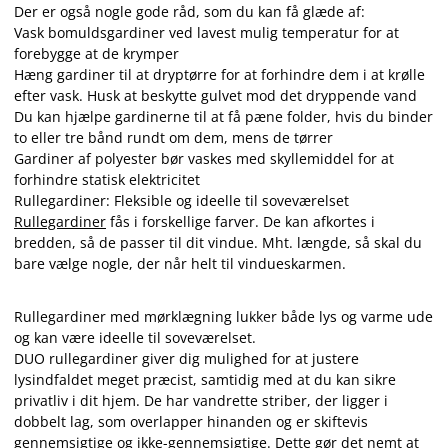
Der er også nogle gode råd, som du kan få glæde af:
Vask bomuldsgardiner ved lavest mulig temperatur for at
forebygge at de krymper
Hæng gardiner til at dryptørre for at forhindre dem i at krølle
efter vask. Husk at beskytte gulvet mod det dryppende vand
Du kan hjælpe gardinerne til at få pæne folder, hvis du binder
to eller tre bånd rundt om dem, mens de tørrer
Gardiner af polyester bør vaskes med skyllemiddel for at
forhindre statisk elektricitet
Rullegardiner: Fleksible og ideelle til soveværelset
Rullegardiner
fås i forskellige farver. De kan afkortes i
bredden, så de passer til dit vindue. Mht. længde, så skal du
bare vælge nogle, der når helt til vindueskarmen.
Rullegardiner med mørklægning lukker både lys og varme ude
og kan være ideelle til soveværelset.
DUO rullegardiner giver dig mulighed for at justere
lysindfaldet meget præcist, samtidig med at du kan sikre
privatliv i dit hjem. De har vandrette striber, der ligger i
dobbelt lag, som overlapper hinanden og er skiftevis
gennemsigtige og ikke-gennemsigtige. Dette gør det nemt at