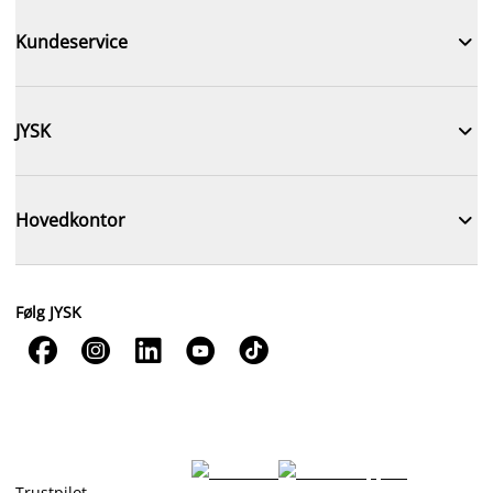

Kundeservice

JYSK

Hovedkontor
Følg JYSK





Trustpilot