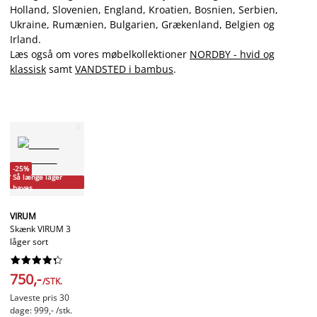
Holland, Slovenien, England, Kroatien, Bosnien, Serbien,
Ukraine, Rumænien, Bulgarien, Grækenland, Belgien og
Irland.
Læs også om vores møbelkollektioner
NORDBY - hvid og
klassisk
samt
VANDSTED i bambus
.
-25%
Så længe lager
haves
VIRUM
Skænk VIRUM 3
låger sort










750,-
/STK.
Laveste pris 30
dage: 999,- /stk.