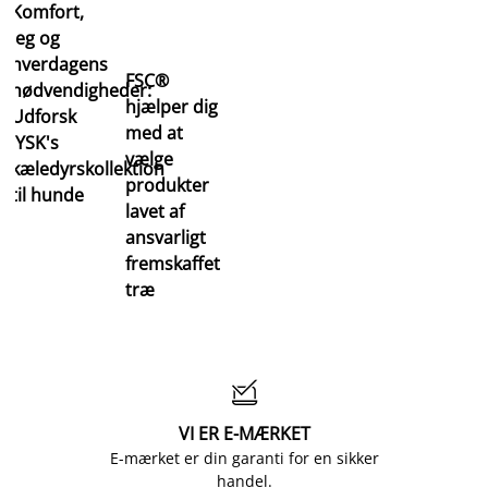
Komfort,
leg og
hverdagens
FSC®
nødvendigheder:
hjælper dig
Udforsk
med at
JYSK's
vælge
kæledyrskollektion
produkter
til hunde
lavet af
ansvarligt
fremskaffet
træ

VI ER E-MÆRKET
E-mærket er din garanti for en sikker
handel.