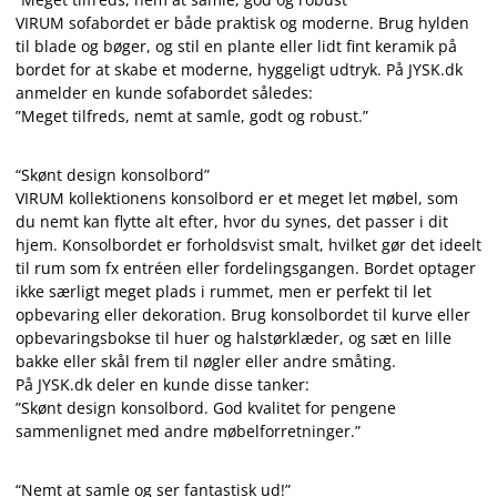
VIRUM sofabordet er både praktisk og moderne. Brug hylden
til blade og bøger, og stil en plante eller lidt fint keramik på
bordet for at skabe et moderne, hyggeligt udtryk. På JYSK.dk
anmelder en kunde sofabordet således:
”Meget tilfreds, nemt at samle, godt og robust.”
“Skønt design konsolbord”
VIRUM kollektionens konsolbord er et meget let møbel, som
du nemt kan flytte alt efter, hvor du synes, det passer i dit
hjem. Konsolbordet er forholdsvist smalt, hvilket gør det ideelt
til rum som fx entréen eller fordelingsgangen. Bordet optager
ikke særligt meget plads i rummet, men er perfekt til let
opbevaring eller dekoration. Brug konsolbordet til kurve eller
opbevaringsbokse til huer og halstørklæder, og sæt en lille
bakke eller skål frem til nøgler eller andre småting.
På JYSK.dk deler en kunde disse tanker:
”Skønt design konsolbord. God kvalitet for pengene
sammenlignet med andre møbelforretninger.”
“Nemt at samle og ser fantastisk ud!”