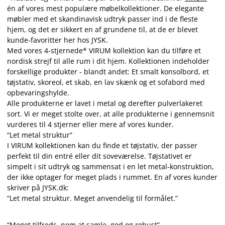
én af vores mest populære møbelkollektioner. De elegante
møbler med et skandinavisk udtryk passer ind i de fleste
hjem, og det er sikkert en af grundene til, at de er blevet
kunde-favoritter her hos JYSK.
Med vores 4-stjernede* VIRUM kollektion kan du tilføre et
nordisk strejf til alle rum i dit hjem. Kollektionen indeholder
forskellige produkter - blandt andet: Et smalt konsolbord, et
tøjstativ, skoreol, et skab, en lav skænk og et sofabord med
opbevaringshylde.
Alle produkterne er lavet i metal og derefter pulverlakeret
sort. Vi er meget stolte over, at alle produkterne i gennemsnit
vurderes til 4 stjerner eller mere af vores kunder.
“Let metal struktur”
I VIRUM kollektionen kan du finde et tøjstativ, der passer
perfekt til din entré eller dit soveværelse. Tøjstativet er
simpelt i sit udtryk og sammensat i en let metal-konstruktion,
der ikke optager for meget plads i rummet. En af vores kunder
skriver på JYSK.dk:
”Let metal struktur. Meget anvendelig til formålet.”
“Meget tilfreds, nem at samle, god og robust”