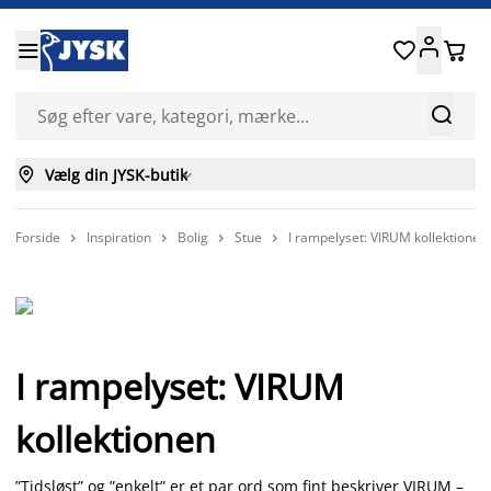






Vælg din JYSK-butik

Forside
Inspiration
Bolig
Stue
I rampelyset: VIRUM kollektionen




I rampelyset: VIRUM
kollektionen
”Tidsløst” og ”enkelt” er et par ord som fint beskriver
VIRUM
–