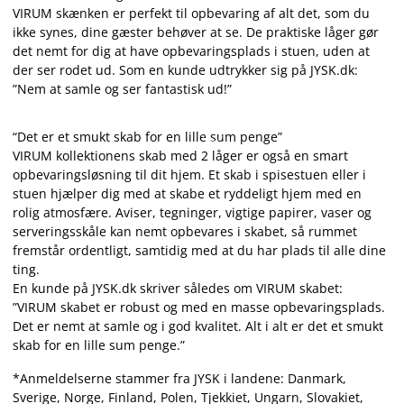
VIRUM skænken er perfekt til opbevaring af alt det, som du
ikke synes, dine gæster behøver at se. De praktiske låger gør
det nemt for dig at have opbevaringsplads i stuen, uden at
der ser rodet ud. Som en kunde udtrykker sig på JYSK.dk:
”Nem at samle og ser fantastisk ud!”
“Det er et smukt skab for en lille sum penge”
VIRUM kollektionens skab med 2 låger er også en smart
opbevaringsløsning til dit hjem. Et skab i spisestuen eller i
stuen hjælper dig med at skabe et ryddeligt hjem med en
rolig atmosfære. Aviser, tegninger, vigtige papirer, vaser og
serveringsskåle kan nemt opbevares i skabet, så rummet
fremstår ordentligt, samtidig med at du har plads til alle dine
ting.
En kunde på JYSK.dk skriver således om VIRUM skabet:
”VIRUM skabet er robust og med en masse opbevaringsplads.
Det er nemt at samle og i god kvalitet. Alt i alt er det et smukt
skab for en lille sum penge.”
*Anmeldelserne stammer fra JYSK i landene: Danmark,
Sverige, Norge, Finland, Polen, Tjekkiet, Ungarn, Slovakiet,