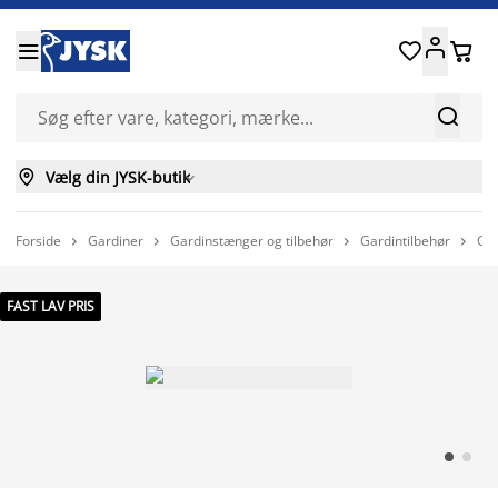






Vælg din JYSK-butik

Forside
Gardiner
Gardinstænger og tilbehør
Gardintilbehør
Gar




FAST LAV PRIS