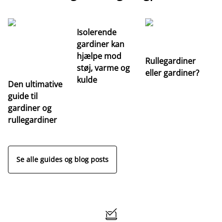
Isolerende
gardiner kan
hjælpe mod
Rullegardiner
støj, varme og
eller gardiner?
kulde
Den ultimative
Va
guide til
m
gardiner og
ga
rullegardiner
a
s
Se alle guides og blog posts
