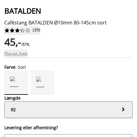
BATALDEN
Caféstang BATALDEN Ø10mm 80-145cm sort
(
39
)










45,-
/STK.
Plus evt. fragt
Farve
: Sort
Længde

92
Levering eller afhentning?