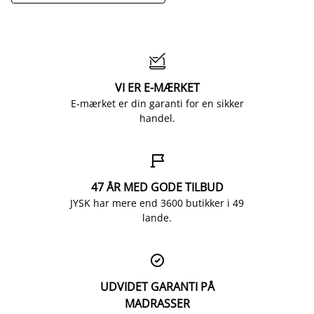

VI ER E-MÆRKET
E-mærket er din garanti for en sikker
handel.

47 ÅR MED GODE TILBUD
JYSK har mere end 3600 butikker i 49
lande.

UDVIDET GARANTI PÅ
MADRASSER