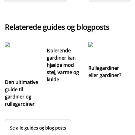
Relaterede guides og blogposts
Isolerende
gardiner kan
hjælpe mod
Rullegardiner
støj, varme og
eller gardiner?
kulde
Den ultimative
Va
guide til
m
gardiner og
ga
rullegardiner
a
s
Se alle guides og blog posts