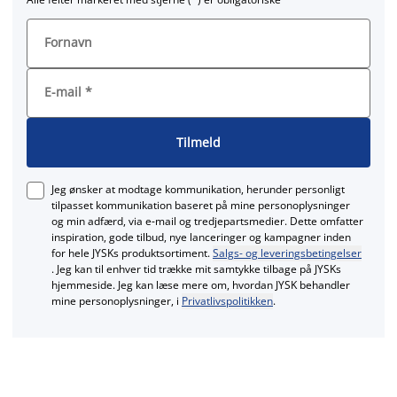
Fornavn
E-mail
*
Tilmeld
Jeg ønsker at modtage kommunikation, herunder personligt
tilpasset kommunikation baseret på mine personoplysninger
og min adfærd, via e‑mail og tredjepartsmedier. Dette omfatter
inspiration, gode tilbud, nye lanceringer og kampagner inden
for hele JYSKs produktsortiment.
Salgs- og leveringsbetingelser
. Jeg kan til enhver tid trække mit samtykke tilbage på JYSKs
hjemmeside. Jeg kan læse mere om, hvordan JYSK behandler
mine personoplysninger, i
Privatlivspolitikken
.