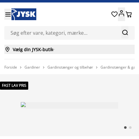






Vælg din JYSK-butik

Forside
Gardiner
Gardinstænger og tilbehør
Gardinstænger & gard



FAST LAV PRIS