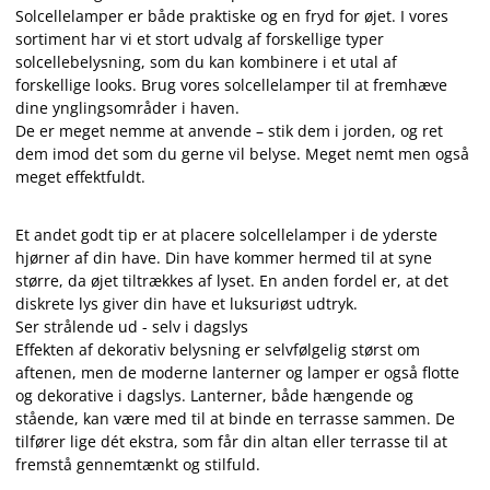
Solcellelamper er både praktiske og en fryd for øjet. I vores
sortiment har vi et stort udvalg af forskellige typer
solcellebelysning, som du kan kombinere i et utal af
forskellige looks. Brug vores solcellelamper til at fremhæve
dine ynglingsområder i haven.
De er meget nemme at anvende – stik dem i jorden, og ret
dem imod det som du gerne vil belyse. Meget nemt men også
meget effektfuldt.
Et andet godt tip er at placere solcellelamper i de yderste
hjørner af din have. Din have kommer hermed til at syne
større, da øjet tiltrækkes af lyset. En anden fordel er, at det
diskrete lys giver din have et luksuriøst udtryk.
Ser strålende ud - selv i dagslys
Effekten af dekorativ belysning er selvfølgelig størst om
aftenen, men de moderne lanterner og lamper er også flotte
og dekorative i dagslys. Lanterner, både hængende og
stående, kan være med til at binde en terrasse sammen. De
tilfører lige dét ekstra, som får din altan eller terrasse til at
fremstå gennemtænkt og stilfuld.