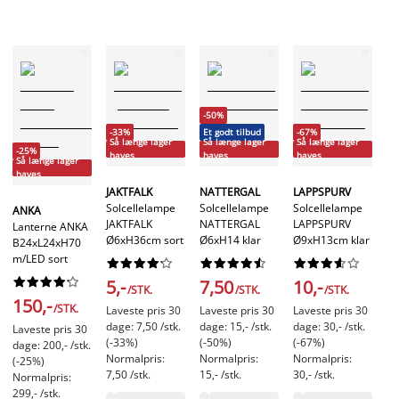
-50%
-
-33%
Et godt tilbud
-67%
Så
Så længe lager
Så længe lager
Så længe lager
-25%
h
haves
haves
haves
Så længe lager
haves
SP
JAKTFALK
NATTERGAL
LAPPSPURV
So
Solcellelampe
Solcellelampe
Solcellelampe
ANKA
SP
JAKTFALK
NATTERGAL
LAPPSPURV
Lanterne ANKA
Ø7
Ø6xH36cm sort
Ø6xH14 klar
Ø9xH13cm klar
B24xL24xH70
m/LED sort






























1










5,-
7,50
10,-
/STK.
/STK.
/STK.
150,-
La
/STK.
Laveste pris 30
Laveste pris 30
Laveste pris 30
da
dage: 7,50 /stk.
dage: 15,- /stk.
dage: 30,- /stk.
Laveste pris 30
(-
(-33%)
(-50%)
(-67%)
dage: 200,- /stk.
No
Normalpris:
Normalpris:
Normalpris:
(-25%)
20
7,50 /stk.
15,- /stk.
30,- /stk.
Normalpris:
299,- /stk.