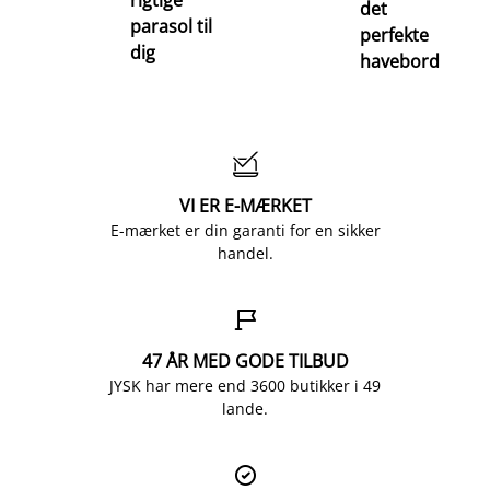
det
parasol til
perfekte
dig
havebord

VI ER E-MÆRKET
E-mærket er din garanti for en sikker
handel.

47 ÅR MED GODE TILBUD
JYSK har mere end 3600 butikker i 49
lande.
