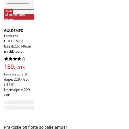
-34%
Så længe lager
haves
GULDSMED
Lanterne
GULDSMED
B22xL22xH48cm
m/LED sort










150,-
/STK.
Laveste pris 30
dage: 229,- /stk.
(-34%)
Normalpris: 229,-
/stk.
Praktiske og flotte solcellelamper