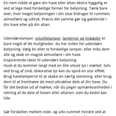
En nem måde at gøre din have eller altan ekstra hyggelig er
ved at lege med forskellige former for belysning. Tænk bare
over, hvor meget belysningen i din stue bidrager til rummets
atmosfære og udtryk. Præcis det samme gør sig gældende i
din have eller på din altan.
Udendørslamper,
solcellelamper
,
lanterner og lyskæder
er
bare nogle af de muligheder, du har inden for udendørs
belysning. Vælg én eller to forskellige lamper, eller miks dem
alle og skab en magisk atmosfære i din have.
Inspirerende ideer til udendørs belysning
Husk at du kommer langt med en lille smule lys i mørket. Selv
ved brug af små, dekorative lys kan du opnå en stor effekt.
Brug havelamperne til at skabe en særlig stemning, eller brug
dem til at fremhæve de mest attraktive dele af din have. Du
får det bedste ud af mørket, når du peger opmærksomheden i
retning af de dele af haven eller altanen, som du bedst kan
lide.
Gør forskellen mellem inde- og ude-rummet mindre ved at