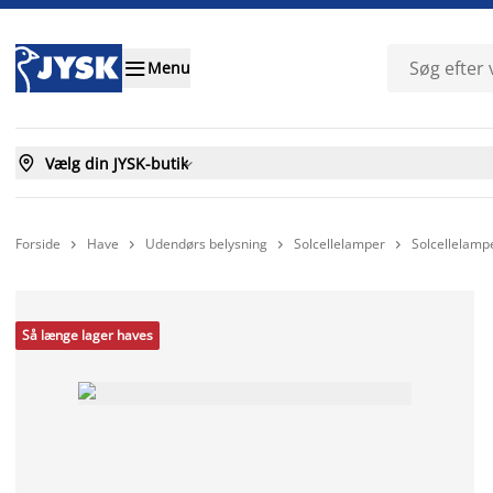

Menu

Vælg din JYSK-butik

Forside
Have
Udendørs belysning
Solcellelamper
Solcellelam




Så længe lager haves