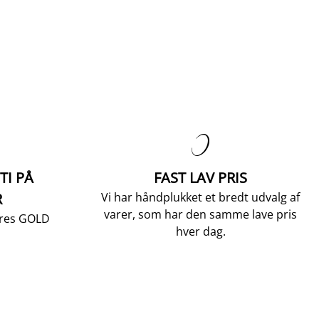

TI PÅ
FAST LAV PRIS
R
Vi har håndplukket et bredt udvalg af
varer, som har den samme lave pris
vores GOLD
hver dag.