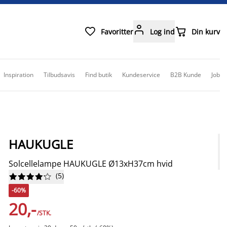



Favoritter
Log ind
Din kurv
Inspiration
Tilbudsavis
Find butik
Kundeservice
B2B Kunde
Job
HAUKUGLE
Solcellelampe HAUKUGLE Ø13xH37cm hvid
(
5
)










-60%
20,-
/STK.