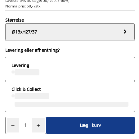
Laveste pris 30 dage: 50,- /stk. (-60%)
Normalpris: 50,- /stk.
Størrelse

Ø13xH27/37
Levering eller afhentning?
Levering
Click & Collect
Læg i kurv