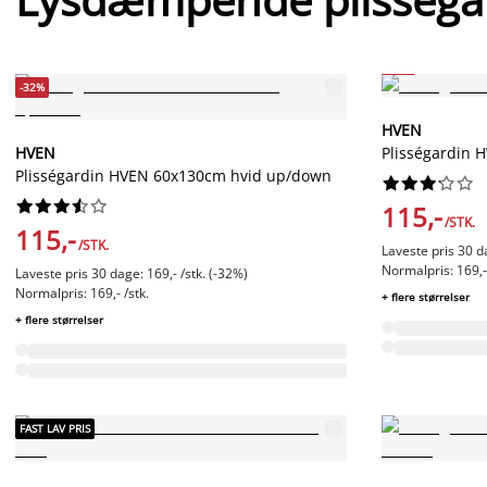
-32%
-32%
HVEN
HVEN
Plisségardin
Plisségardin HVEN 60x130cm hvid up/down




















115,-
/STK.
115,-
/STK.
Laveste pris 30 da
Normalpris: 169,- 
Laveste pris 30 dage: 169,- /stk. (-32%)
Normalpris: 169,- /stk.
+ flere størrelser
+ flere størrelser
FAST LAV PRIS