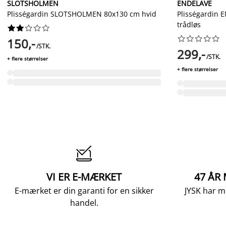
SLOTSHOLMEN
ENDELAVE
Plisségardin SLOTSHOLMEN 80x130 cm hvid
Plisségardin 
trådløs




















150,-
/STK.
299,-
/STK.
+ flere størrelser
+ flere størrelser

VI ER E-MÆRKET
47 ÅR
E-mærket er din garanti for en sikker
JYSK har m
handel.