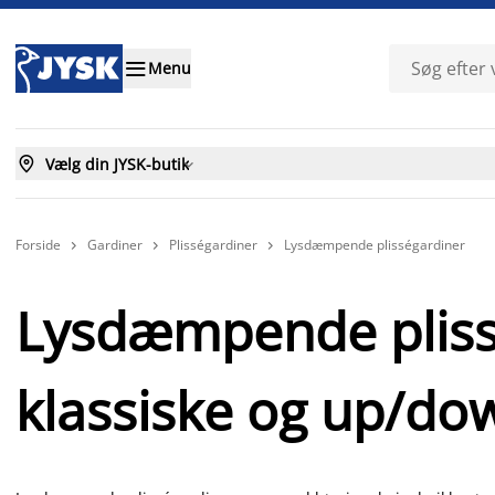

Menu

Vælg din JYSK-butik

Forside
Gardiner
Plisségardiner
Lysdæmpende plisségardiner



Lysdæmpende pliss
klassiske og up/do