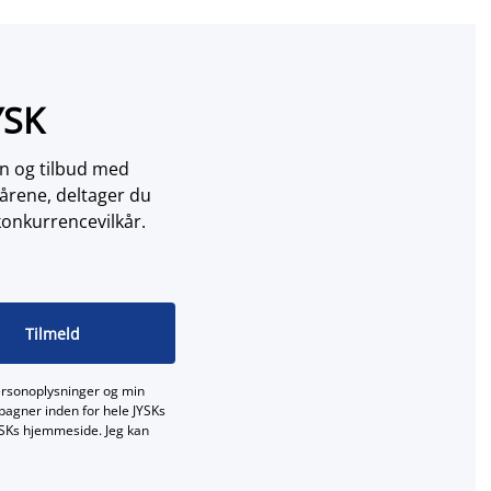
YSK
on og tilbud med
årene, deltager du
konkurrencevilkår.
Tilmeld
ersonoplysninger og min
mpagner inden for hele JYSKs
JYSKs hjemmeside. Jeg kan