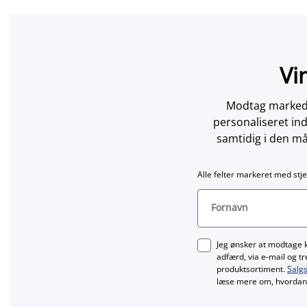
Vi
Modtag markedsf
personaliseret in
samtidig i den må
Alle felter markeret med stje
Fornavn
Jeg ønsker at modtage 
adfærd, via e‑mail og t
produktsortiment.
Salgs
læse mere om, hvordan 