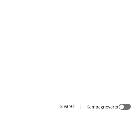
8 varer
|
Kampagnevarer