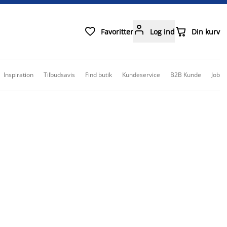



Favoritter
Log ind
Din kurv
Inspiration
Tilbudsavis
Find butik
Kundeservice
B2B Kunde
Job