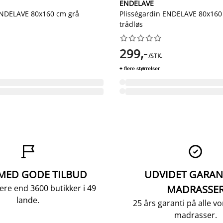
ENDELAVE
ENDELAVE 80x160 cm grå
Plisségardin ENDELAVE 80x160
trådløs










299,-
/STK.
+ flere størrelser


 MED GODE TILBUD
UDVIDET GARAN
ere end 3600 butikker i 49
MADRASSE
lande.
25 års garanti på alle 
madrasser.