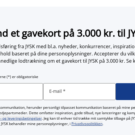
nd et gavekort på 3.000 kr. til J
øring fra JYSK med bl.a. nyheder, konkurrencer, inspirati
dhold baseret på dine personoplysninger. Accepterer du vilk
nedlige lodtrækning om et gavekort til JYSK på 3.000 kr. Se 
rne (*) er obligatoriske
E-mail
*
kommunikation, herunder personligt tilpasset kommunikation baseret på mine p
redjepartsmedier. Dette omfatter inspiration, gode tilbud, nye lanceringer og ka
- og leveringsbetingelser
. Jeg kan til enhver tid trække mit samtykke tilbage på 
JYSK behandler mine personoplysninger, i
Privatlivspolitikken
.