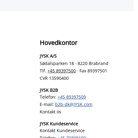
Hovedkontor
JYSK A/S
Sødalsparken 18 · 8220 Brabrand
Tlf.
+45 89397500
· Fax 89397501
CVR 13590400
JYSK B2B
Telefon:
+45 89397509
E-mail:
b2b-dk@JYSK.com
Kontakt os
JYSK Kundeservice
Kontakt Kundeservice
Telefon:
+45 70808190