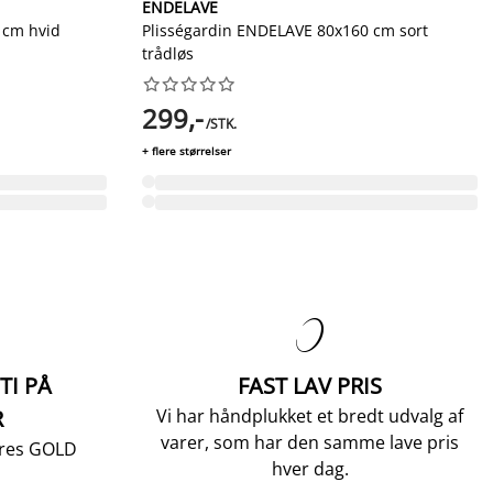
ENDELAVE
 cm hvid
Plisségardin ENDELAVE 80x160 cm sort
trådløs










299,-
/STK.
+ flere størrelser

TI PÅ
FAST LAV PRIS
R
Vi har håndplukket et bredt udvalg af
varer, som har den samme lave pris
vores GOLD
hver dag.