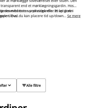
ker at mørklægge soveværelset eller stuen. Den
 transparent end et mørklægningsgardin. Hos
 top down/bottom up plisségardin. Et up/down
jenes med enten snoretræk eller et let greb i
toppen. Dvs. du kan placere tid up/down gardin
 gode tilbud.
...
Se mere
ele vinduet af.


efter
Alle filtre
rdiner