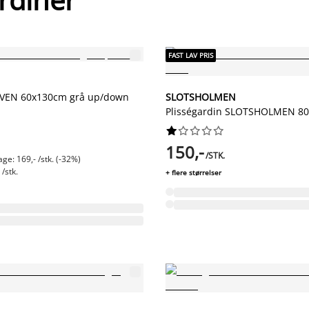
FAST LAV PRIS
 HVEN 60x130cm grå up/down
SLOTSHOLMEN
Plisségardin SLOTSHOLMEN 80










150,-
/STK.
ge: 169,- /stk. (-32%)
/stk.
+ flere størrelser