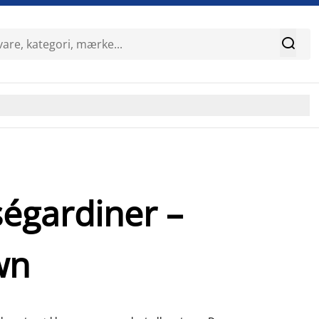

égardiner –
wn