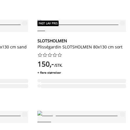
FAST LAV PRIS
SLOTSHOLMEN
x130 cm sand
Plisségardin SLOTSHOLMEN 80x130 cm sort










150,-
/STK.
+ flere størrelser