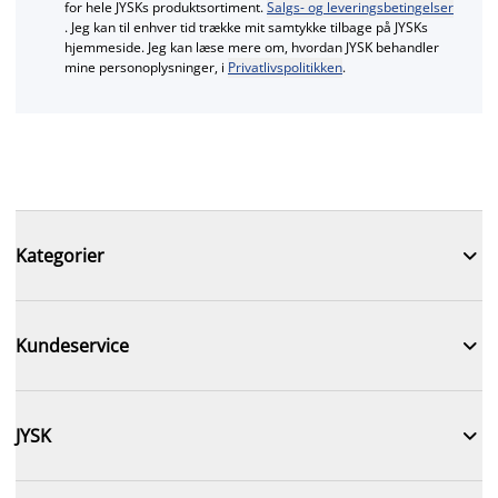
for hele JYSKs produktsortiment.
Salgs- og leveringsbetingelser
. Jeg kan til enhver tid trække mit samtykke tilbage på JYSKs
hjemmeside. Jeg kan læse mere om, hvordan JYSK behandler
mine personoplysninger, i
Privatlivspolitikken
.

Kategorier

Kundeservice

JYSK