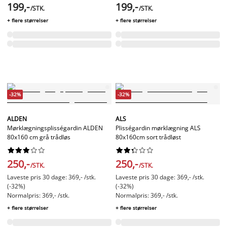
199,-
199,-
/STK.
/STK.
+ flere størrelser
+ flere størrelser
-32%
-32%
ALDEN
ALS
Mørklægningsplisségardin ALDEN
Plisségardin mørklægning ALS
80x160 cm grå trådløs
80x160cm sort trådløst




















250,-
250,-
/STK.
/STK.
Laveste pris 30 dage: 369,- /stk.
Laveste pris 30 dage: 369,- /stk.
(-32%)
(-32%)
Normalpris: 369,- /stk.
Normalpris: 369,- /stk.
+ flere størrelser
+ flere størrelser