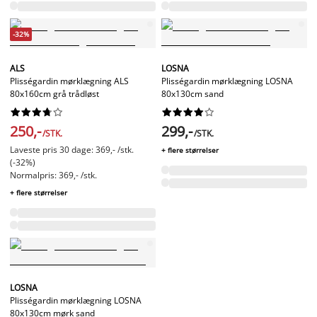
-32%
ALS
LOSNA
Plisségardin mørklægning ALS
Plisségardin mørklægning LOSNA
80x160cm grå trådløst
80x130cm sand




















250,-
299,-
/STK.
/STK.
Laveste pris 30 dage: 369,- /stk.
+ flere størrelser
(-32%)
Normalpris: 369,- /stk.
+ flere størrelser
LOSNA
Plisségardin mørklægning LOSNA
80x130cm mørk sand