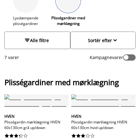
greb i underlisten. De fleste af vores
mørklægningsplisségardiner kan afkortes i bredden. Hvis de
almindelig størrelser gardiner ikke passer til dig hjem, kan du
Lysdæmpende
Plisségardiner med
plisségardiner
mørklægning
købe
plisségardiner i specialmål her
. Gå på opdagelse i vores
sortiment, og find et godt tilbud.


Alle filtre
Sortér efter
7 varer
Kampagnevarer
Plisségardiner med mørklægning
HVEN
HVEN
Plisségardin mørklægning HVEN
Plisségardin mørklægning HVEN
60x130cm grå up/down
60x130cm hvid up/down



















