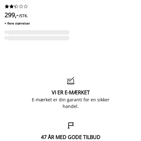










299,-
/STK.
+ flere størrelser

VI ER E-MÆRKET
E-mærket er din garanti for en sikker
handel.

47 ÅR MED GODE TILBUD