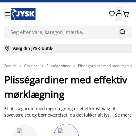






Vælg din JYSK-butik

Forside
Gardiner
Plisségardiner
Plisségardiner med mørklægning



Plisségardiner med effektiv
mørklægning
Et plisségardin med mørklægning er et effektivt valg til
soveværelset og børneværelset, da det lukker alt lys ude, og
...
Se mere
dermed hjælper til at sikre optimale vilkår for en rolig søvn.
Hos JYSK finder du mørklægningsgardiner i sort, grå og hvid,
som enten betjenes ,ed snoretræk eller trådløst med et let