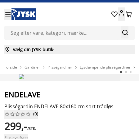






Vælg din JYSK-butik

Forside
Gardiner
Plisségardiner
Lysdæmpende plisségardiner




ENDELAVE
Plisségardin ENDELAVE 80x160 cm sort trådløs
(
0
)










299,-
/STK.
Plus evt. fragt