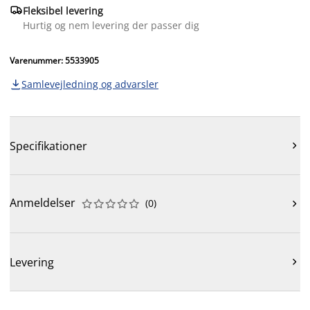

Fleksibel levering
Hurtig og nem levering der passer dig
Varenummer: 5533905
Samlevejledning og advarsler

Specifikationer

Anmeldelser
(
0
)











Levering
