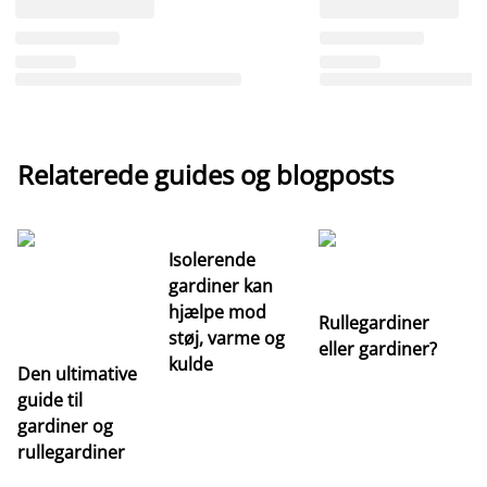
Relaterede guides og blogposts
Isolerende
gardiner kan
hjælpe mod
Rullegardiner
støj, varme og
eller gardiner?
kulde
Den ultimative
Va
guide til
m
gardiner og
ga
rullegardiner
a
s