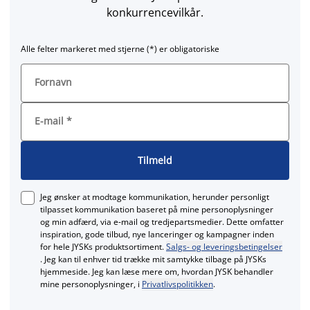
konkurrencevilkår.
Alle felter markeret med stjerne (*) er obligatoriske
Fornavn
E-mail
*
Tilmeld
Jeg ønsker at modtage kommunikation, herunder personligt
tilpasset kommunikation baseret på mine personoplysninger
og min adfærd, via e‑mail og tredjepartsmedier. Dette omfatter
inspiration, gode tilbud, nye lanceringer og kampagner inden
for hele JYSKs produktsortiment.
Salgs- og leveringsbetingelser
. Jeg kan til enhver tid trække mit samtykke tilbage på JYSKs
hjemmeside. Jeg kan læse mere om, hvordan JYSK behandler
mine personoplysninger, i
Privatlivspolitikken
.