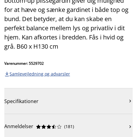
bottom-up plisségardin giver dig mulighed
for at hæve og sænke gardinet i både top og
bund. Det betyder, at du kan skabe en
perfekt balance mellem lys og privatliv i dit
hjem. Kan afkortes i bredden. Fås i hvid og
grå. B60 x H130 cm
Varenummer: 5529702
Samlevejledning og advarsler

Specifikationer

Anmeldelser
(
181
)










