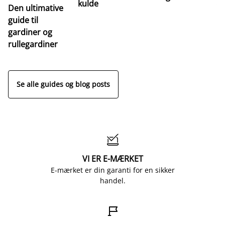
kulde
Den ultimative
Va
guide til
m
gardiner og
ga
rullegardiner
a
s
Se alle guides og blog posts

VI ER E-MÆRKET
E-mærket er din garanti for en sikker
handel.
