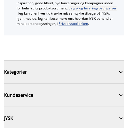
inspiration, gode tilbud, nye lanceringer og kampagner inden
for hele JYSKs produktsortiment.
Salgs- og leveringsbetingelser
. Jeg kan til enhver tid trække mit samtykke tilbage på JYSKs
hjemmeside. Jeg kan læse mere om, hvordan JYSK behandler
mine personoplysninger, i
Privatlivspolitikken
.

Kategorier

Kundeservice

JYSK