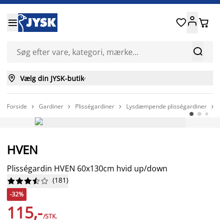






Vælg din JYSK-butik

Forside
Gardiner
Plisségardiner
Lysdæmpende plisségardiner




-32%
HVEN
Plisségardin HVEN 60x130cm hvid up/down
(
181
)










-32%
115,-
/STK.