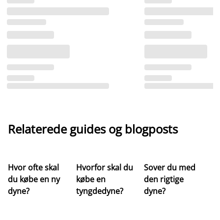
Relaterede guides og blogposts
Hvor ofte skal
Hvorfor skal du
Sover du med
Hv
du købe en ny
købe en
den rigtige
st
dyne?
tyngdedyne?
dyne?
re