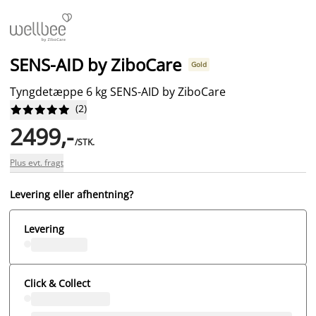
SENS-AID by ZiboCare
Gold
Tyngdetæppe 6 kg SENS-AID by ZiboCare
(
2
)










2499,-
/STK.
Plus evt. fragt
Levering eller afhentning?
Levering
Click & Collect