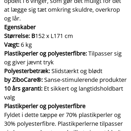
opdelt i 6 vinger, som gør det muligt for det
at lægge sig tæt omkring skuldre, overkrop
og lår.
Egenskaber
Størrelse: B
152 x L171 cm
Vægt:
6 kg
Plastikperler og polyesterfibre:
Tilpasser sig
og giver jævnt tryk
Polyesterbetræk:
Slidstærkt og blødt
by ZiboCare®:
Sanse-stimulerende produkter
10 års garanti:
Et sikkert og langtidsholdbart
valg
Plastikperler og polyesterfibre
Fyldet i dette tæppe er 70% plastikperler og
30% polyesterfibre. Plastikperlerne tilpasser