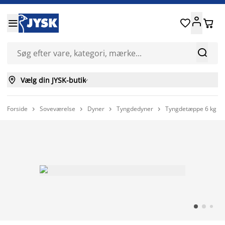






Vælg din JYSK-butik

Forside
Soveværelse
Dyner
Tyngdedyner
Tyngdetæppe 6 kg SE



