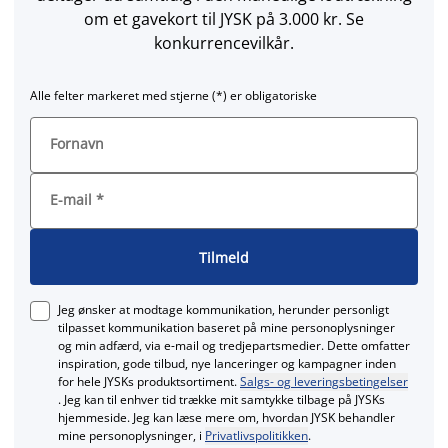
om et gavekort til JYSK på 3.000 kr. Se
konkurrencevilkår.
Alle felter markeret med stjerne (*) er obligatoriske
Fornavn
E-mail
*
Tilmeld
Jeg ønsker at modtage kommunikation, herunder personligt
tilpasset kommunikation baseret på mine personoplysninger
og min adfærd, via e‑mail og tredjepartsmedier. Dette omfatter
inspiration, gode tilbud, nye lanceringer og kampagner inden
for hele JYSKs produktsortiment.
Salgs- og leveringsbetingelser
. Jeg kan til enhver tid trække mit samtykke tilbage på JYSKs
hjemmeside. Jeg kan læse mere om, hvordan JYSK behandler
mine personoplysninger, i
Privatlivspolitikken
.