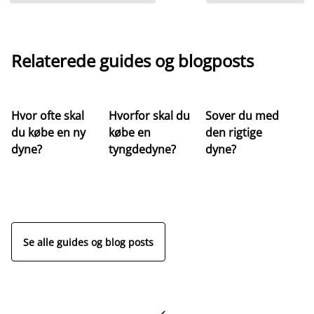
Relaterede guides og blogposts
Hvor ofte skal
Hvorfor skal du
Sover du med
Hv
du købe en ny
købe en
den rigtige
st
dyne?
tyngdedyne?
dyne?
re
Se alle guides og blog posts