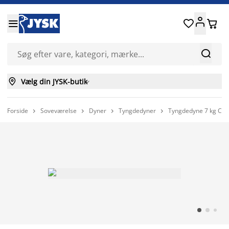






Vælg din JYSK-butik

Forside
Soveværelse
Dyner
Tyngdedyner
Tyngdedyne 7 kg CHA



