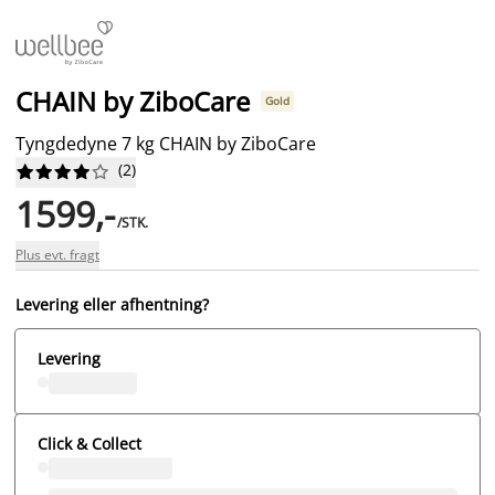
CHAIN by ZiboCare
Gold
Tyngdedyne 7 kg CHAIN by ZiboCare
(
2
)










1599,-
/STK.
Plus evt. fragt
Levering eller afhentning?
Levering
Click & Collect