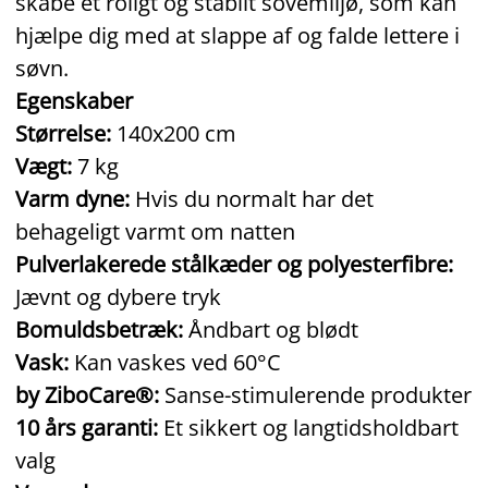
skabe et roligt og stabilt sovemiljø, som kan
hjælpe dig med at slappe af og falde lettere i
søvn.
Egenskaber
Størrelse:
140x200 cm
Vægt:
7 kg
Varm dyne:
Hvis du normalt har det
behageligt varmt om natten
Pulverlakerede stålkæder og polyesterfibre:
Jævnt og dybere tryk
Bomuldsbetræk:
Åndbart og blødt
Vask:
Kan vaskes ved 60°C
by ZiboCare®:
Sanse-stimulerende produkter
10 års garanti:
Et sikkert og langtidsholdbart
valg