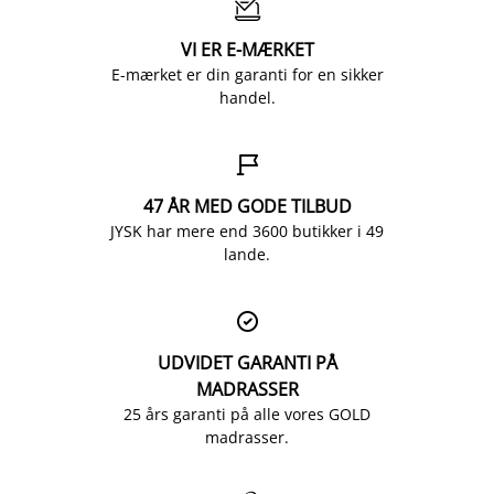

VI ER E-MÆRKET
E-mærket er din garanti for en sikker
handel.

47 ÅR MED GODE TILBUD
JYSK har mere end 3600 butikker i 49
lande.

UDVIDET GARANTI PÅ
MADRASSER
25 års garanti på alle vores GOLD
madrasser.