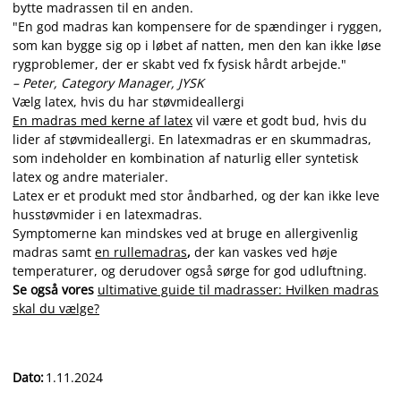
bytte madrassen til en anden.
"En god madras kan kompensere for de spændinger i ryggen,
som kan bygge sig op i løbet af natten, men den kan ikke løse
rygproblemer, der er skabt ved fx fysisk hårdt arbejde."
– Peter, Category Manager, JYSK
Vælg latex, hvis du har støvmideallergi
En madras med kerne af latex
vil være et godt bud, hvis du
lider af støvmideallergi. En latexmadras er en skummadras,
som indeholder en kombination af naturlig eller syntetisk
latex og andre materialer.
Latex er et produkt med stor åndbarhed, og der kan ikke leve
husstøvmider i en latexmadras.
Symptomerne kan mindskes ved at bruge en allergivenlig
madras samt
en rullemadras
,
der kan vaskes ved høje
temperaturer, og derudover også sørge for god udluftning.
Se også vores
ultimative guide til madrasser: Hvilken madras
skal du vælge?
Dato
:
1.11.2024