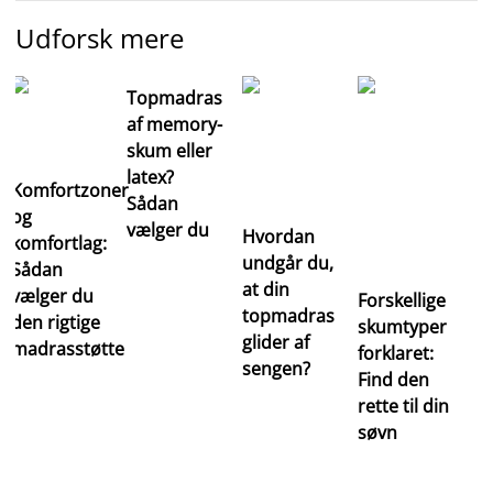
Udforsk mere
Topmadras
af memory-
skum eller
latex?
Komfortzoner
Sådan
og
vælger du
Hvordan
komfortlag:
undgår du,
Sådan
at din
vælger du
Forskellige
topmadras
den rigtige
skumtyper
glider af
madrasstøtte
forklaret:
sengen?
Find den
rette til din
søvn