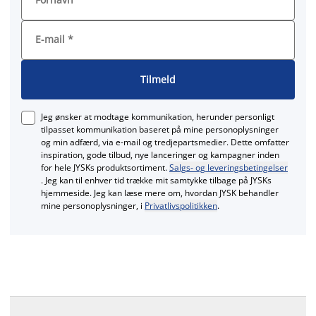
E-mail
*
Tilmeld
Jeg ønsker at modtage kommunikation, herunder personligt
tilpasset kommunikation baseret på mine personoplysninger
og min adfærd, via e‑mail og tredjepartsmedier. Dette omfatter
inspiration, gode tilbud, nye lanceringer og kampagner inden
for hele JYSKs produktsortiment.
Salgs- og leveringsbetingelser
. Jeg kan til enhver tid trække mit samtykke tilbage på JYSKs
hjemmeside. Jeg kan læse mere om, hvordan JYSK behandler
mine personoplysninger, i
Privatlivspolitikken
.