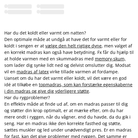
Har du det koldt eller varmt om natten?
Den optimale måde at undgå at have det for varmt eller for
koldt i sengen er at
vælge den helt rigtige dyne
,
men valget af
en korrekt madras kan også have betydning. Fx får du hjælp til
at holde varmen med en skummadras med
memory-skum,
som lader dig synke lidt ned og delvist omslutter dig. Modsat
vil en
madras af latex
virke tillade varmen at fordampe.
Uanset om du har det varmt eller koldt, vil det være en god
idé at tilkøbe en
topmadras, som kan forstærke egenskaberne
i din madras og give dig yderligere støtte
.
Har du rygproblemer?
En effektiv måde at finde ud af, om en madras passer til dig
og støtter din krop optimalt, er at mærke efter, om du har
mere ondt i ryggen, når du vågner, end du havde, da du gik i
seng. Har en madras ikke den korrekte fasthed og støtte,
sættes muskler og led under unødvendigt pres. Er en madras
for fast, kan det give problemer med ryggen. Det samme er