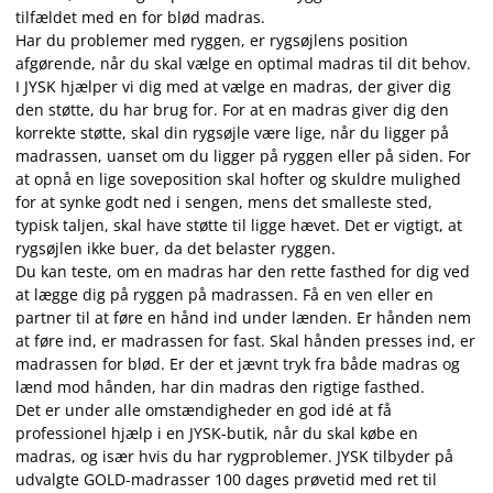
tilfældet med en for blød madras.
Har du problemer med ryggen, er rygsøjlens position
afgørende, når du skal vælge en optimal madras til dit behov.
I JYSK hjælper vi dig med at vælge en madras, der giver dig
den støtte, du har brug for.
For at en madras giver dig den
korrekte støtte, skal din rygsøjle være lige, når du ligger på
madrassen, uanset om du ligger på ryggen eller på siden. For
at opnå en lige soveposition skal hofter og skuldre mulighed
for at synke godt ned i sengen, mens det smalleste sted,
typisk taljen, skal have støtte til ligge hævet. Det er vigtigt, at
rygsøjlen ikke buer, da det belaster ryggen.
Du kan teste, om en madras har den rette fasthed for dig ved
at lægge dig på ryggen på madrassen. Få en ven eller en
partner til at føre en hånd ind under lænden. Er hånden nem
at føre ind, er madrassen for fast. Skal hånden presses ind, er
madrassen for blød. Er der et jævnt tryk fra både madras og
lænd mod hånden, har din madras den rigtige fasthed.
Det er under alle omstændigheder en god idé at få
professionel hjælp i en JYSK-butik, når du skal købe en
madras, og især hvis du har rygproblemer. JYSK tilbyder på
udvalgte GOLD-madrasser 100 dages prøvetid med ret til