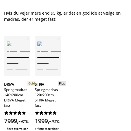
Hvis du vejer mere end 95 kg, er det en god ide at vælge en
madras, der er meget fast:
Gold
Plus
DRIVA
STRIA
Springmadras
Springmadras
140x200cm
120x200cm
DRIVA Meget
STRIA Meget
fast
fast




















7999,-
1999,-
/STK.
/STK.
+ flere størrelser
+ flere størrelser