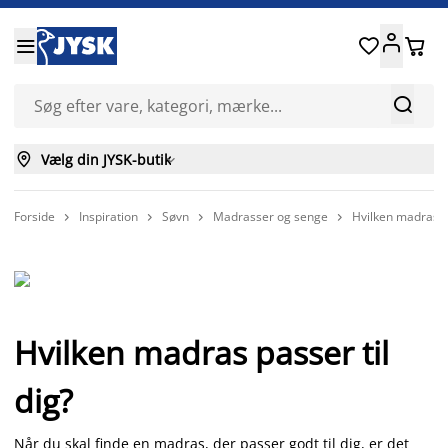






Vælg din JYSK-butik

Forside
Inspiration
Søvn
Madrasser og senge
Hvilken madras pa




Hvilken madras passer til
dig?
Når du skal finde en madras, der passer godt til dig, er det