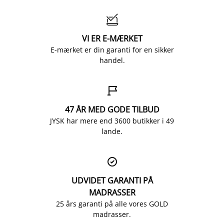

VI ER E-MÆRKET
E-mærket er din garanti for en sikker
handel.

47 ÅR MED GODE TILBUD
JYSK har mere end 3600 butikker i 49
lande.

UDVIDET GARANTI PÅ
MADRASSER
25 års garanti på alle vores GOLD
madrasser.