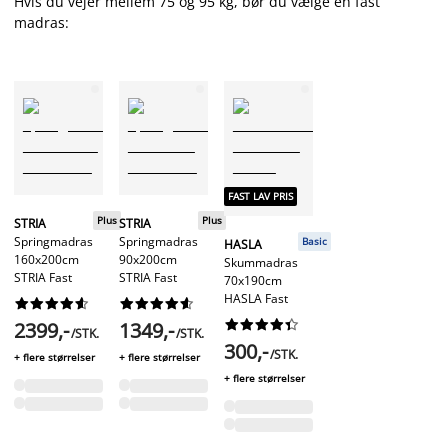
Hvis du vejer mellem 75 og 95 kg, bør du vælge en fast
madras:
FAST LAV PRIS
Plus
Plus
STRIA
STRIA
Springmadras
Springmadras
Basic
HASLA
160x200cm
90x200cm
Skummadras
STRIA Fast
STRIA Fast
70x190cm
HASLA Fast






























2399,-
1349,-
/STK.
/STK.
300,-
/STK.
+ flere størrelser
+ flere størrelser
+ flere størrelser