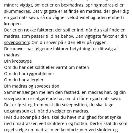
mindre vigtigt, om det er en
boxmadras,
springmadras
eller
skummadras
. Det vigtigste er at finde en madras, der giver dig
en god nats søvn, så du vågner veludhvilet og uden ømhed i
kroppen.
Der er en række faktorer, der spiller ind, når du skal finde en
madras, som passer til dine behov
.
Den vigtigste faktor er
din
soveposition
: Om du sover på siden eller på ryggen.
Derudover har følgende faktorer betydning for dit valg af
madras:
Din kropstype
Om du har det koldt eller varmt om natten
Om du har rygproblemer
Om du har allergier
Din madras og soveposition
Sammenhængen mellem den fasthed, en madras har, og din
soveposition er afgørende for, om du får en god nats søvn.
Det er først og fremmest din soveposition, du skal tage
udgangspunkt i, når du vælger en madras.
Hvis du sover på siden, skal du have mulighed for at synke
ned i madrassen ved skulderen og hoften. Derfor skal du som
regel vælge en madras med komfortzoner ved skulder og