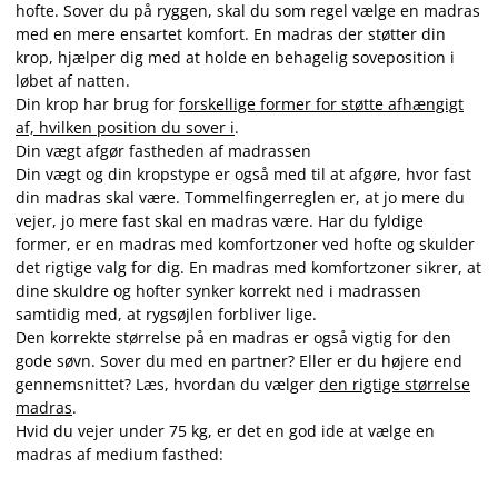
hofte. Sover du på ryggen, skal du som regel vælge en madras
med en mere ensartet komfort. En madras der støtter din
krop, hjælper dig med at holde en behagelig soveposition i
løbet af natten.
Din krop har brug for
forskellige former for støtte afhængigt
af, hvilken position du sover i
.
Din vægt afgør fastheden af madrassen
Din vægt og din kropstype er også med til at afgøre, hvor fast
din madras skal være. Tommelfingerreglen er, at jo mere du
vejer, jo mere fast skal en madras være. Har du fyldige
former, er en madras med komfortzoner ved hofte og skulder
det rigtige valg for dig. En madras med komfortzoner sikrer, at
dine skuldre og hofter synker korrekt ned i madrassen
samtidig med, at rygsøjlen forbliver lige.
Den korrekte størrelse på en madras er også vigtig for den
gode søvn. Sover du med en partner? Eller er du højere end
gennemsnittet? Læs, hvordan du vælger
den rigtige størrelse
madras
.
Hvid du vejer under 75 kg, er det en god ide at vælge en
madras af medium fasthed: