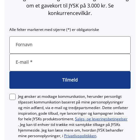
om et gavekort til JYSK på 3.000 kr. Se
konkurrencevilkår.
Alle felter markeret med stjerne (*) er obligatoriske
Fornavn
E-mail
*
Tilmeld
Jeg ønsker at modtage kommunikation, herunder personligt
tilpasset kommunikation baseret på mine personoplysninger
og min adfærd, via e‑mail og tredjepartsmedier. Dette omfatter
inspiration, gode tilbud, nye lanceringer og kampagner inden
for hele JYSKs produktsortiment.
Salgs- og leveringsbetingelser
. Jeg kan til enhver tid trække mit samtykke tilbage på JYSKs
hjemmeside. Jeg kan læse mere om, hvordan JYSK behandler
mine personoplysninger, i
Privatlivspolitikken
.