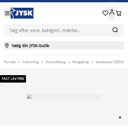






Vælg din JYSK-butik

Forside
Indretning
Husholdning
Rengøring
Vaskepose ODDVARD




FAST LAV PRIS