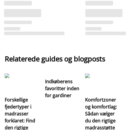
Relaterede guides og blogposts
Indkøberens
favoritter inden
for gardiner
Forskellige
Komfortzoner
fjedertyper i
og komfortlag:
I
madrasser
Sådan vælger
fa
forklaret: Find
du den rigtige
fo
den rigtige
madrasstøtte