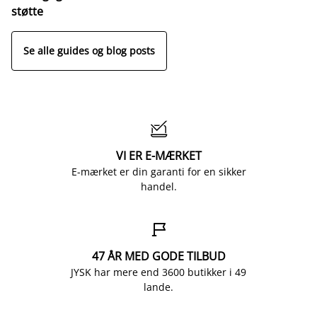
o
støtte
Se alle guides og blog posts

VI ER E-MÆRKET
E-mærket er din garanti for en sikker
handel.

47 ÅR MED GODE TILBUD
JYSK har mere end 3600 butikker i 49
lande.