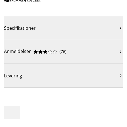
Varenummer: 4912664
Specifikationer

Anmeldelser
(
76
)











Levering
