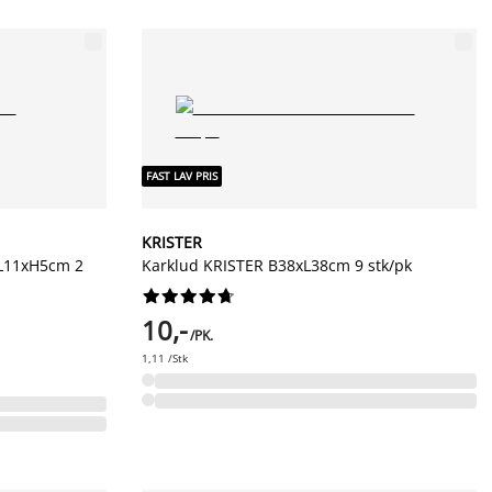
FAST LAV PRIS
KRISTER
L11xH5cm 2
Karklud KRISTER B38xL38cm 9 stk/pk










10,-
/PK.
1,11 /Stk