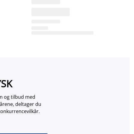
YSK
on og tilbud med
årene, deltager du
konkurrencevilkår.