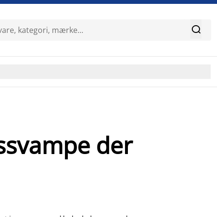

gssvampe der