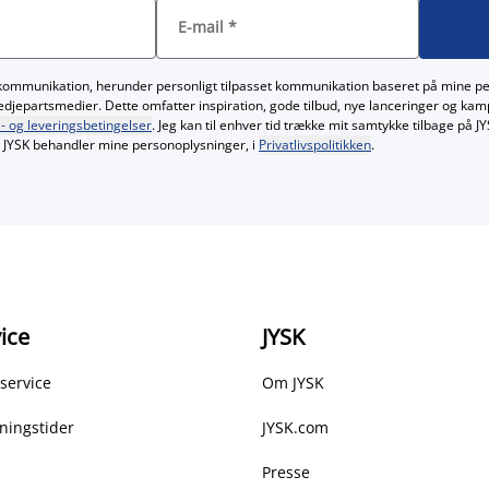
E-mail
*
kommunikation, herunder personligt tilpasset kommunikation baseret på mine p
redjepartsmedier. Dette omfatter inspiration, gode tilbud, nye lanceringer og ka
- og leveringsbetingelser
. Jeg kan til enhver tid trække mit samtykke tilbage på 
JYSK behandler mine personoplysninger, i
Privatlivspolitikken
.
ice
JYSK
service
Om JYSK
ningstider
JYSK.com
Presse