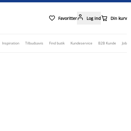



Favoritter
Log ind
Din kurv
Inspiration
Tilbudsavis
Find butik
Kundeservice
B2B Kunde
Job