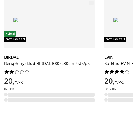
Nyhed
FAST LAV PRIS
FAST LAV PRIS
BIRDAL
EVIN
Rengøringsklud BIRDAL B30xL30cm 4stk/pk
Karklud EVIN 




















20,-
20,-
/PK.
/PK.
5,- /Stk
10,- /Stk