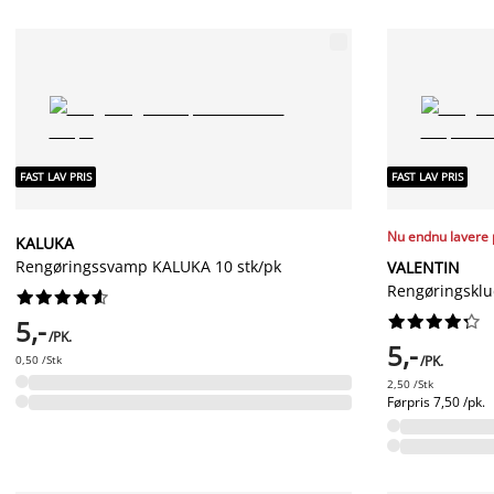
FAST LAV PRIS
FAST LAV PRIS
Nu endnu lavere 
KALUKA
Rengøringssvamp KALUKA 10 stk/pk
VALENTIN
Rengøringsklu




















5,-
/PK.
5,-
0,50 /Stk
/PK.
2,50 /Stk
Førpris
7,50 /pk.