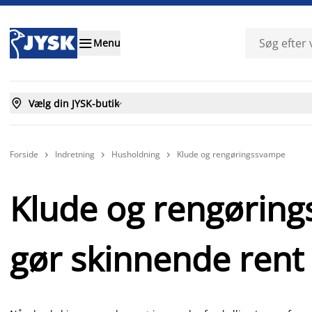

Menu

Vælg din JYSK-butik

Forside
Indretning
Husholdning
Klude og rengøringssvampe



Klude og rengørin
gør skinnende rent