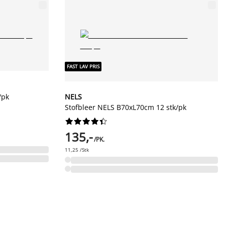
FAST LAV PRIS
/pk
NELS
Stofbleer NELS B70xL70cm 12 stk/pk










135,-
/PK.
11,25 /Stk