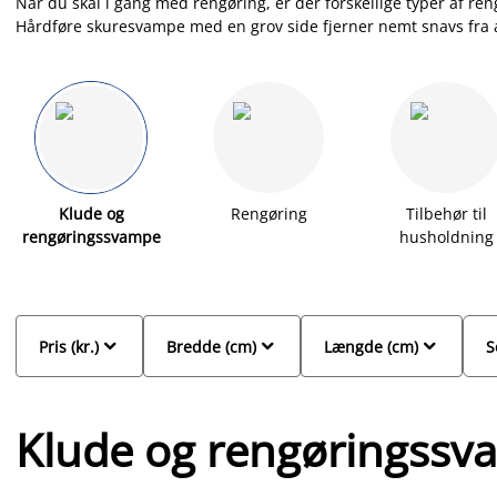
Når du skal i gang med rengøring, er der forskellige typer af 
Hårdføre skuresvampe med en grov side fjerner nemt snavs fra al
daglig rengøring og køkkenopgaver. I vores sortiment kan du find
karklude samt karklude i bomuld. Mikrofiberklude er effektive til 
andre blanke overflader. Find også stofbleer som er gode til pus
Klude og
Rengøring
Tilbehør til
rengøringssvampe
husholdning



Pris (kr.)
Bredde (cm)
Længde (cm)
S
Klude og rengøringss