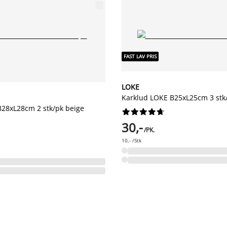
FAST LAV PRIS
LOKE
Karklud LOKE B25xL25cm 3 stk
B28xL28cm 2 stk/pk beige










30,-
/PK.
10,- /Stk