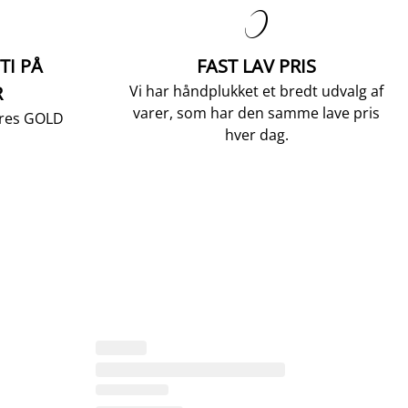

TI PÅ
FAST LAV PRIS
R
Vi har håndplukket et bredt udvalg af
varer, som har den samme lave pris
vores GOLD
hver dag.