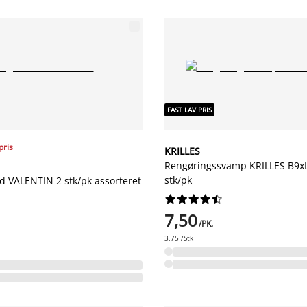
FAST LAV PRIS
pris
KRILLES
Rengøringssvamp KRILLES B9x
stk/pk
d VALENTIN 2 stk/pk assorteret










7,50
/PK.
3,75 /Stk