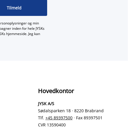
Tilmeld
ersonoplysninger og min
mpagner inden for hele JYSKs
JYSKs hjemmeside. Jeg kan
Hovedkontor
JYSK A/S
Sødalsparken 18 · 8220 Brabrand
Tlf.
+45 89397500
· Fax 89397501
CVR 13590400