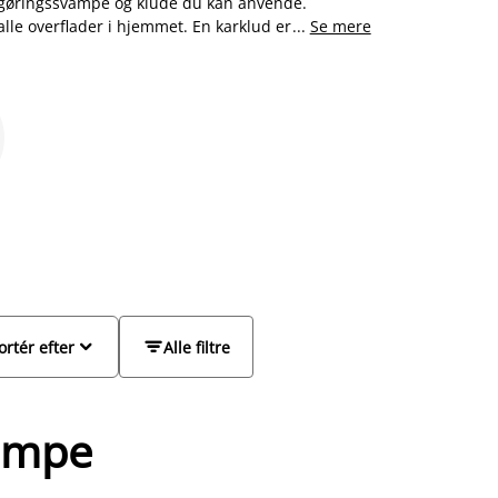
rengøringssvampe og klude du kan anvende.
le overflader i hjemmet. En karklud er god til
...
Se mere
e de klassiske farvede karklude, strikkede
rengøring og efterlader ikke striber på glas og
lebordet eller pusletasken.


ortér efter
Alle filtre
vampe