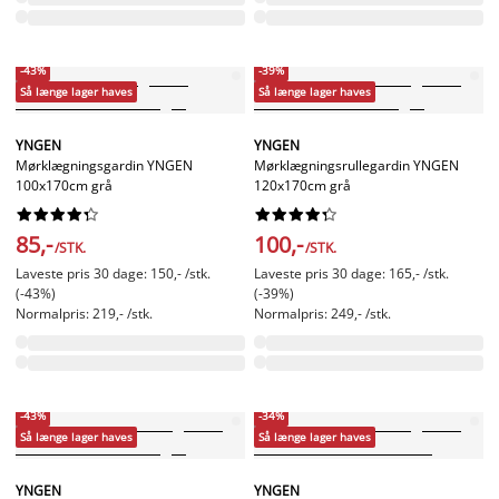
-43%
-39%
Så længe lager haves
Så længe lager haves
YNGEN
YNGEN
Mørklægningsgardin YNGEN
Mørklægningsrullegardin YNGEN
100x170cm grå
120x170cm grå




















85,-
100,-
/STK.
/STK.
Laveste pris 30 dage: 150,- /stk.
Laveste pris 30 dage: 165,- /stk.
(-43%)
(-39%)
Normalpris: 219,- /stk.
Normalpris: 249,- /stk.
-43%
-34%
Så længe lager haves
Så længe lager haves
YNGEN
YNGEN