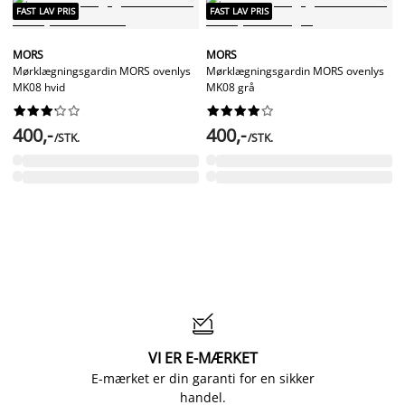
FAST LAV PRIS
FAST LAV PRIS
MORS
MORS
Mørklægningsgardin MORS ovenlys
Mørklægningsgardin MORS ovenlys
MK08 hvid
MK08 grå




















400,-
400,-
/STK.
/STK.

VI ER E-MÆRKET
E-mærket er din garanti for en sikker
handel.