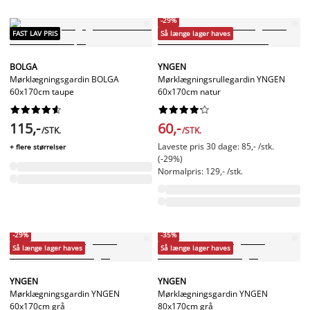
-29%
FAST LAV PRIS
Så længe lager haves
BOLGA
YNGEN
Mørklægningsgardin BOLGA
Mørklægningsrullegardin YNGEN
60x170cm taupe
60x170cm natur




















115,-
60,-
/STK.
/STK.
Laveste pris 30 dage: 85,- /stk.
+ flere størrelser
(-29%)
Normalpris: 129,- /stk.
-29%
-35%
Så længe lager haves
Så længe lager haves
YNGEN
YNGEN
Mørklægningsgardin YNGEN
Mørklægningsgardin YNGEN
60x170cm grå
80x170cm grå