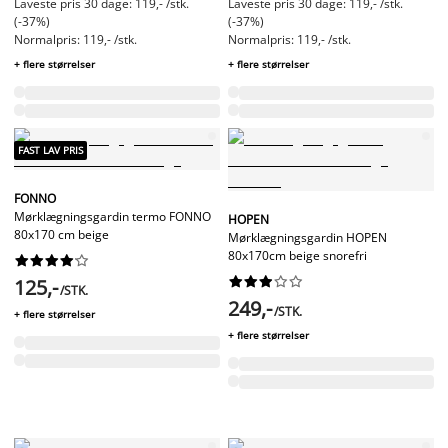
Laveste pris 30 dage: 119,- /stk.
Laveste pris 30 dage: 119,- /stk.
(-37%)
(-37%)
Normalpris: 119,- /stk.
Normalpris: 119,- /stk.
+ flere størrelser
+ flere størrelser
FAST LAV PRIS
FONNO
Mørklægningsgardin termo FONNO
HOPEN
80x170 cm beige
Mørklægningsgardin HOPEN
80x170cm beige snorefri




















125,-
/STK.
249,-
/STK.
+ flere størrelser
+ flere størrelser