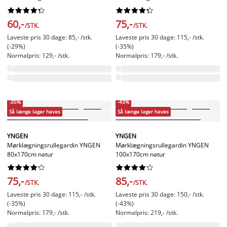




















60,-
75,-
/STK.
/STK.
Laveste pris 30 dage: 85,- /stk.
Laveste pris 30 dage: 115,- /stk.
(-29%)
(-35%)
Normalpris: 129,- /stk.
Normalpris: 179,- /stk.
-35%
-43%
Så længe lager haves
Så længe lager haves
YNGEN
YNGEN
Mørklægningsrullegardin YNGEN
Mørklægningsrullegardin YNGEN
80x170cm natur
100x170cm natur




















75,-
85,-
/STK.
/STK.
Laveste pris 30 dage: 115,- /stk.
Laveste pris 30 dage: 150,- /stk.
(-35%)
(-43%)
Normalpris: 179,- /stk.
Normalpris: 219,- /stk.