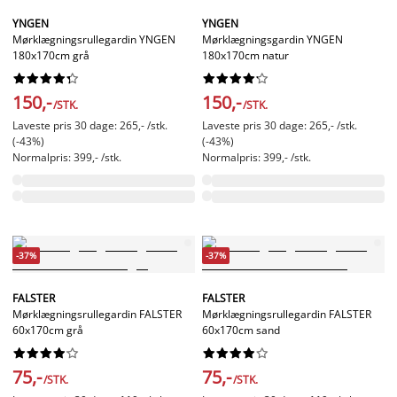
YNGEN
YNGEN
Mørklægningsrullegardin YNGEN
Mørklægningsgardin YNGEN
180x170cm grå
180x170cm natur




















150,-
150,-
/STK.
/STK.
Laveste pris 30 dage: 265,- /stk.
Laveste pris 30 dage: 265,- /stk.
(-43%)
(-43%)
Normalpris: 399,- /stk.
Normalpris: 399,- /stk.
-37%
-37%
FALSTER
FALSTER
Mørklægningsrullegardin FALSTER
Mørklægningsrullegardin FALSTER
60x170cm grå
60x170cm sand




















75,-
75,-
/STK.
/STK.