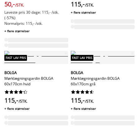
50,-
115,-
/STK.
/STK.
Laveste pris 30 dage: 115,- /stk.
+ flere størrelser
(-57%)
Normalpris: 115,- /stk.
+ flere størrelser
FAST LAV PRIS
FAST LAV PRIS
BOLGA
BOLGA
Mørklægningsgardin BOLGA
Mørklægningsgardin BOLGA
60x170cm hvid
60x170cm grå




















115,-
115,-
/STK.
/STK.
+ flere størrelser
+ flere størrelser