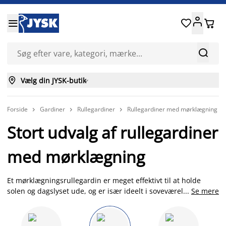






Vælg din JYSK-butik

Forside
Gardiner
Rullegardiner
Rullegardiner med mørklægning



Stort udvalg af rullegardiner
med mørklægning
Et mørklægningsrullegardin er meget effektivt til at holde
solen og dagslyset ude, og er især ideelt i soveværelset og
...
Se mere
børneværelset. Vores søvn er fundamentet for en
velfungerende dag, og især lys har en stor effekt på din
søvnkvalitet. Hos JYSK finder du rullegardiner med