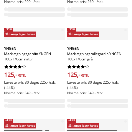
Normalpris: 299,- /stk.
Normalpris: 269,- /stk.
-44%
-44%
Så længe lager haves
Så længe lager haves
YNGEN
YNGEN
Mørklægningsgardin YNGEN
Mørklægningsrullegardin YNGEN
160x170cm natur
160x170cm grå




















125,-
125,-
/STK.
/STK.
Laveste pris 30 dage: 225,- /stk.
Laveste pris 30 dage: 225,- /stk.
(-44%)
(-44%)
Normalpris: 349,- /stk.
Normalpris: 349,- /stk.
-43%
-43%
Så længe lager haves
Så længe lager haves