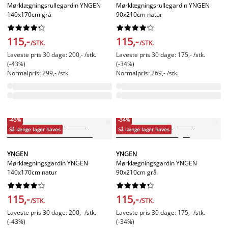
Mørklægningsrullegardin YNGEN
Mørklægningsrullegardin YNGEN
140x170cm grå
90x210cm natur




















115,-
115,-
/STK.
/STK.
Laveste pris 30 dage: 200,- /stk.
Laveste pris 30 dage: 175,- /stk.
(-43%)
(-34%)
Normalpris: 299,- /stk.
Normalpris: 269,- /stk.
-43%
-34%
Så længe lager haves
Så længe lager haves
YNGEN
YNGEN
Mørklægningsgardin YNGEN
Mørklægningsgardin YNGEN
140x170cm natur
90x210cm grå




















115,-
115,-
/STK.
/STK.
Laveste pris 30 dage: 200,- /stk.
Laveste pris 30 dage: 175,- /stk.
(-43%)
(-34%)