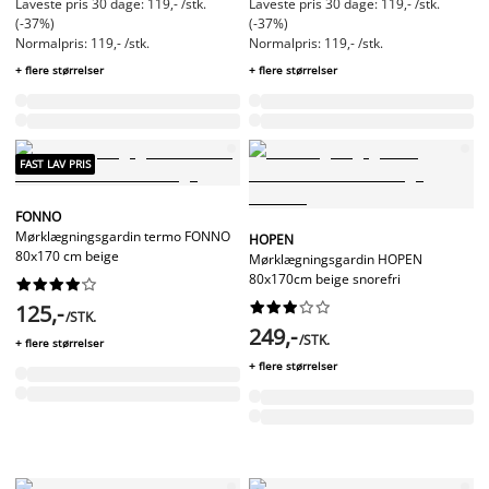
Laveste pris 30 dage: 119,- /stk.
Laveste pris 30 dage: 119,- /stk.
(-37%)
(-37%)
Normalpris: 119,- /stk.
Normalpris: 119,- /stk.
+ flere størrelser
+ flere størrelser
FAST LAV PRIS
FONNO
Mørklægningsgardin termo FONNO
HOPEN
80x170 cm beige
Mørklægningsgardin HOPEN
80x170cm beige snorefri




















125,-
/STK.
249,-
/STK.
+ flere størrelser
+ flere størrelser