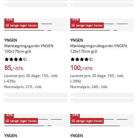
-43%
-39%
Så længe lager haves
Så længe lager haves
YNGEN
YNGEN
Mørklægningsgardin YNGEN
Mørklægningsrullegardin YNGEN
100x170cm grå
120x170cm grå




















85,-
100,-
/STK.
/STK.
Laveste pris 30 dage: 150,- /stk.
Laveste pris 30 dage: 165,- /stk.
(-43%)
(-39%)
Normalpris: 219,- /stk.
Normalpris: 249,- /stk.
-43%
-34%
Så længe lager haves
Så længe lager haves
YNGEN
YNGEN