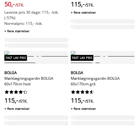
50,-
115,-
/STK.
/STK.
Laveste pris 30 dage: 115,- /stk.
+ flere størrelser
(-57%)
Normalpris: 115,- /stk.
+ flere størrelser
FAST LAV PRIS
FAST LAV PRIS
BOLGA
BOLGA
Mørklægningsgardin BOLGA
Mørklægningsgardin BOLGA
60x170cm hvid
60x170cm grå




















115,-
115,-
/STK.
/STK.
+ flere størrelser
+ flere størrelser