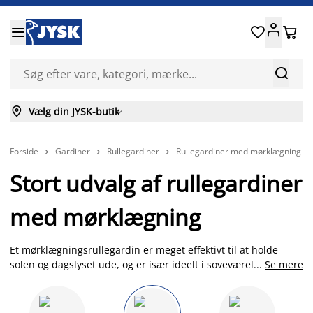






Vælg din JYSK-butik

Forside
Gardiner
Rullegardiner
Rullegardiner med mørklægning



Stort udvalg af rullegardiner
med mørklægning
Et mørklægningsrullegardin er meget effektivt til at holde
solen og dagslyset ude, og er især ideelt i soveværelset og
...
Se mere
børneværelset. Vores søvn er fundamentet for en
velfungerende dag, og især lys har en stor effekt på din
søvnkvalitet. Hos JYSK finder du rullegardiner med