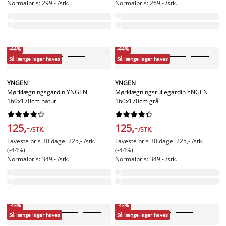
Normalpris: 299,- /stk.
Normalpris: 269,- /stk.
-44%
-44%
Så længe lager haves
Så længe lager haves
YNGEN
YNGEN
Mørklægningsgardin YNGEN
Mørklægningsrullegardin YNGEN
160x170cm natur
160x170cm grå




















125,-
125,-
/STK.
/STK.
Laveste pris 30 dage: 225,- /stk.
Laveste pris 30 dage: 225,- /stk.
(-44%)
(-44%)
Normalpris: 349,- /stk.
Normalpris: 349,- /stk.
-43%
-43%
Så længe lager haves
Så længe lager haves