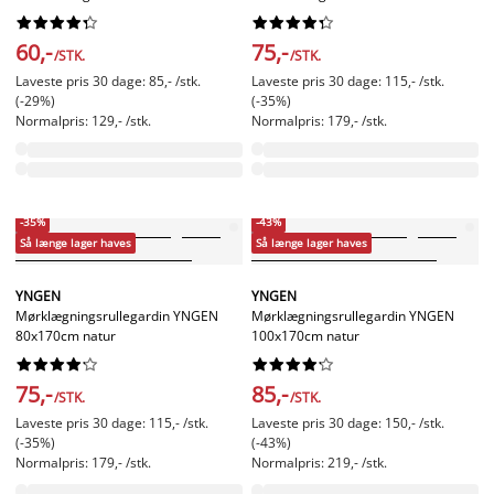




















60,-
75,-
/STK.
/STK.
Laveste pris 30 dage: 85,- /stk.
Laveste pris 30 dage: 115,- /stk.
(-29%)
(-35%)
Normalpris: 129,- /stk.
Normalpris: 179,- /stk.
-35%
-43%
Så længe lager haves
Så længe lager haves
YNGEN
YNGEN
Mørklægningsrullegardin YNGEN
Mørklægningsrullegardin YNGEN
80x170cm natur
100x170cm natur




















75,-
85,-
/STK.
/STK.
Laveste pris 30 dage: 115,- /stk.
Laveste pris 30 dage: 150,- /stk.
(-35%)
(-43%)
Normalpris: 179,- /stk.
Normalpris: 219,- /stk.