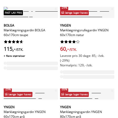
-29%
FAST LAV PRIS
Så længe lager haves
BOLGA
YNGEN
Mørklægningsgardin BOLGA
Mørklægningsrullegardin YNGEN
60x170cm taupe
60x170cm natur




















115,-
60,-
/STK.
/STK.
Laveste pris 30 dage: 85,- /stk.
+ flere størrelser
(-29%)
Normalpris: 129,- /stk.
-29%
-35%
Så længe lager haves
Så længe lager haves
YNGEN
YNGEN
Mørklægningsgardin YNGEN
Mørklægningsgardin YNGEN
60x170cm grå
80x170cm grå