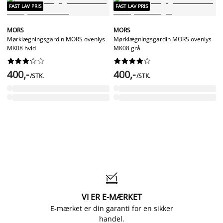
FAST LAV PRIS
FAST LAV PRIS
MORS
MORS
Mørklægningsgardin MORS ovenlys
Mørklægningsgardin MORS ovenlys
MK08 hvid
MK08 grå




















400,-
400,-
/STK.
/STK.

VI ER E-MÆRKET
E-mærket er din garanti for en sikker
handel.