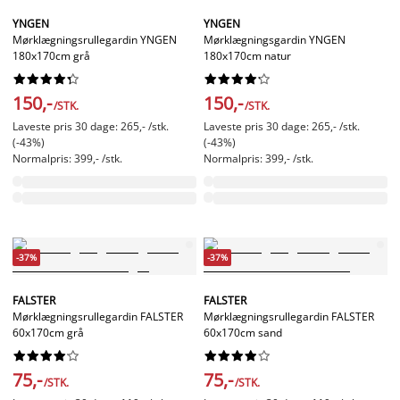
YNGEN
YNGEN
Mørklægningsrullegardin YNGEN
Mørklægningsgardin YNGEN
180x170cm grå
180x170cm natur




















150,-
150,-
/STK.
/STK.
Laveste pris 30 dage: 265,- /stk.
Laveste pris 30 dage: 265,- /stk.
(-43%)
(-43%)
Normalpris: 399,- /stk.
Normalpris: 399,- /stk.
-37%
-37%
FALSTER
FALSTER
Mørklægningsrullegardin FALSTER
Mørklægningsrullegardin FALSTER
60x170cm grå
60x170cm sand




















75,-
75,-
/STK.
/STK.