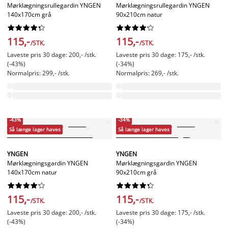
Mørklægningsrullegardin YNGEN
Mørklægningsrullegardin YNGEN
140x170cm grå
90x210cm natur




















115,-
115,-
/STK.
/STK.
Laveste pris 30 dage: 200,- /stk.
Laveste pris 30 dage: 175,- /stk.
(-43%)
(-34%)
Normalpris: 299,- /stk.
Normalpris: 269,- /stk.
-43%
-34%
Så længe lager haves
Så længe lager haves
YNGEN
YNGEN
Mørklægningsgardin YNGEN
Mørklægningsgardin YNGEN
140x170cm natur
90x210cm grå




















115,-
115,-
/STK.
/STK.
Laveste pris 30 dage: 200,- /stk.
Laveste pris 30 dage: 175,- /stk.
(-43%)
(-34%)