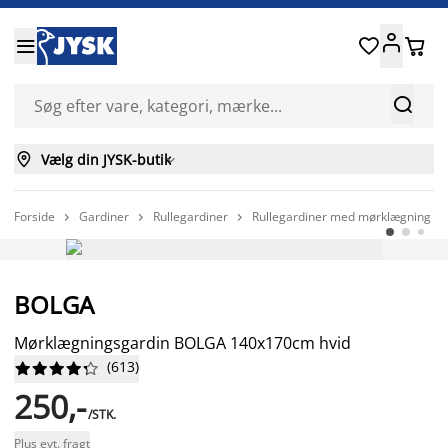






Vælg din JYSK-butik

Forside
Gardiner
Rullegardiner
Rullegardiner med mørklægning



FAST LAV PRIS
BOLGA
Mørklægningsgardin BOLGA 140x170cm hvid
(
613
)










250,-
/STK.
Plus evt. fragt