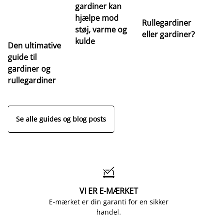
gardiner kan
hjælpe mod
Rullegardiner
støj, varme og
eller gardiner?
kulde
Den ultimative
Va
guide til
m
gardiner og
ga
rullegardiner
a
s
Se alle guides og blog posts

VI ER E-MÆRKET
E-mærket er din garanti for en sikker
handel.