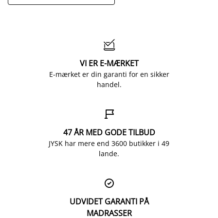

VI ER E-MÆRKET
E-mærket er din garanti for en sikker
handel.

47 ÅR MED GODE TILBUD
JYSK har mere end 3600 butikker i 49
lande.

UDVIDET GARANTI PÅ
MADRASSER