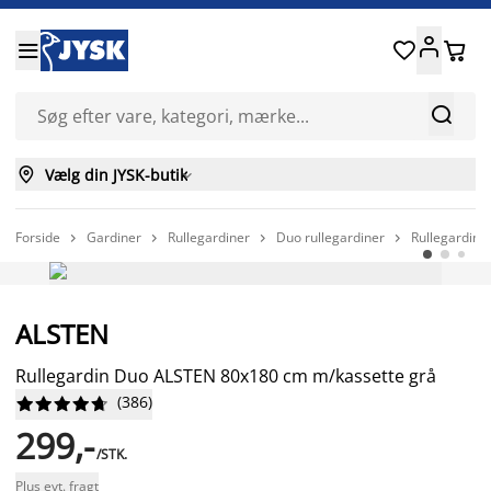






Vælg din JYSK-butik

Forside
Gardiner
Rullegardiner
Duo rullegardiner
Rullegardin




ALSTEN
Rullegardin Duo ALSTEN 80x180 cm m/kassette grå
(
386
)










299,-
/STK.
Plus evt. fragt