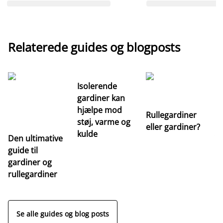
Relaterede guides og blogposts
Isolerende
gardiner kan
hjælpe mod
Rullegardiner
støj, varme og
eller gardiner?
kulde
Den ultimative
Va
guide til
m
gardiner og
ga
rullegardiner
a
s
Se alle guides og blog posts