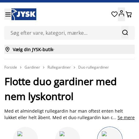






Vælg din JYSK-butik

Forside
Gardiner
Rullegardiner
Duo rullegardiner



Flotte duo gardiner med
nem lyskontrol
Med et almindeligt rullegardin har man oftest enten helt
lukket eller helt åbent. Med et duo rullegardin kan du vælge
...
Se mere
at lukke lyset delvist ind, og samtidigt kigge ud. Duo
rullegardiner monteres på samme måde som et almindeligt
rullegardin som en rulle i toppen. De adskiller sig ved at have