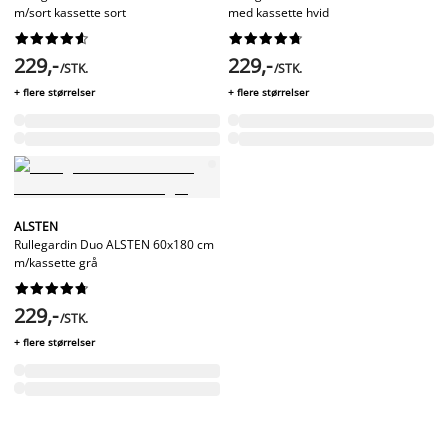
m/sort kassette sort
med kassette hvid




















229,-
229,-
/STK.
/STK.
+ flere størrelser
+ flere størrelser
ALSTEN
Rullegardin Duo ALSTEN 60x180 cm
m/kassette grå










229,-
/STK.
+ flere størrelser