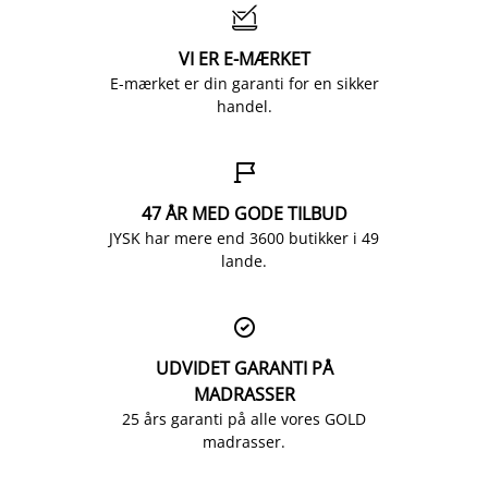

VI ER E-MÆRKET
E-mærket er din garanti for en sikker
handel.

47 ÅR MED GODE TILBUD
JYSK har mere end 3600 butikker i 49
lande.

UDVIDET GARANTI PÅ
MADRASSER
25 års garanti på alle vores GOLD
madrasser.