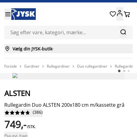






Vælg din JYSK-butik

Forside
Gardiner
Rullegardiner
Duo rullegardiner
Rullegardin




ALSTEN
Rullegardin Duo ALSTEN 200x180 cm m/kassette grå
(
386
)










749,-
/STK.
Plus evt. fragt