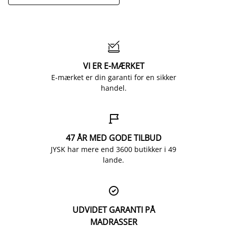

VI ER E-MÆRKET
E-mærket er din garanti for en sikker
handel.

47 ÅR MED GODE TILBUD
JYSK har mere end 3600 butikker i 49
lande.

UDVIDET GARANTI PÅ
MADRASSER