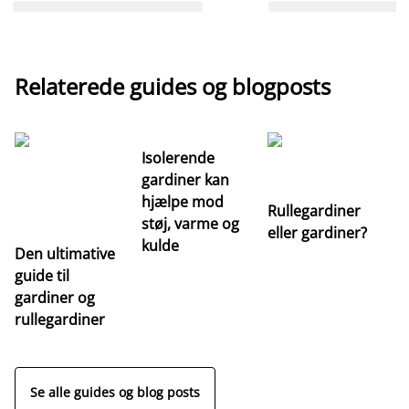
Relaterede guides og blogposts
Isolerende
gardiner kan
hjælpe mod
Rullegardiner
støj, varme og
eller gardiner?
kulde
Den ultimative
Va
guide til
m
gardiner og
ga
rullegardiner
a
s
Se alle guides og blog posts