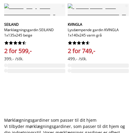
SEILAND
KVINGLA
Mørklægningsgardin SEILAND
Lysdæmpende gardin KVINGLA
1x135x245 beige
1x140x245 varm grå




















2 for 599,-
2 for 749,-
399,- /stk.
499,- /stk.
Mørklægningsgardiner som passer til dit hjem
Vi tilbyder mørklægningsgardiner, som passer til dit hjem og
din indretningsstil. Vores mørklægnings gardiner er oftest