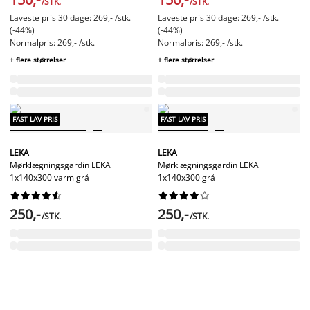
/STK.
/STK.
Laveste pris 30 dage: 269,- /stk.
Laveste pris 30 dage: 269,- /stk.
(-44%)
(-44%)
Normalpris: 269,- /stk.
Normalpris: 269,- /stk.
+ flere størrelser
+ flere størrelser
FAST LAV PRIS
FAST LAV PRIS
LEKA
LEKA
Mørklægningsgardin LEKA
Mørklægningsgardin LEKA
1x140x300 varm grå
1x140x300 grå




















250,-
250,-
/STK.
/STK.