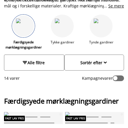
mål og i forskellige materialer. Kraftige mørklægningsgardiner
...
Se mere
vil give dit soveværelse den optimale solafskærmning og
samtidig holde lidt af varmen og eventuelt træk ude af
rummet. Vores færdigsyede mørklægningsgardinerne fås
både i grå, blå, grøn, sand og sort. Gå på opdagelse i vores
sortiment, og find et godt tilbud i JYSK.
Færdigsyede
Tykke gardiner
Tynde gardiner
mørklægningsgardiner


Alle filtre
Sortér efter
14 varer
Kampagnevarer
Færdigsyede mørklægningsgardiner
FAST LAV PRIS
FAST LAV PRIS