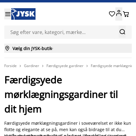






Vælg din JYSK-butik

Forside
Gardiner
Færdigsyede gardiner
Færdigsyede mørklægning



Færdigsyede
mørklægningsgardiner til
dit hjem
Færdigsyede mørklægningsgardiner i soveværelset er ikke kun
flotte og elegante at se på, men kan også bidrage til at du
opnår en bedre søvnkvalitet, når lyset ikke når ind i rummet.
Vi tilbyder et bredt udvalg af gardiner i forskellige standard