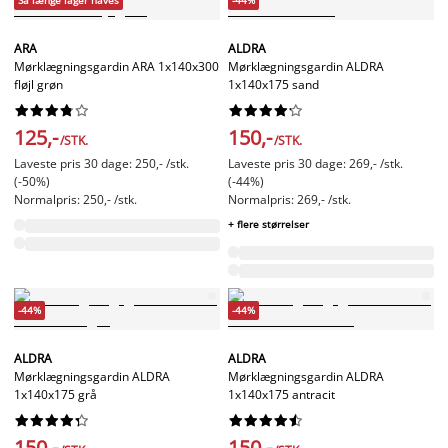
Så længe lager haves
-44%
ARA
ALDRA
Mørklægningsgardin ARA 1x140x300
Mørklægningsgardin ALDRA
fløjl grøn
1x140x175 sand




















125,-
150,-
/STK.
/STK.
Laveste pris 30 dage: 250,- /stk.
Laveste pris 30 dage: 269,- /stk.
(-50%)
(-44%)
Normalpris: 250,- /stk.
Normalpris: 269,- /stk.
+ flere størrelser
-44%
-44%
ALDRA
ALDRA
Mørklægningsgardin ALDRA
Mørklægningsgardin ALDRA
1x140x175 grå
1x140x175 antracit




















150,-
150,-