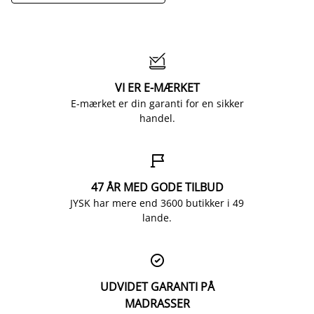

VI ER E-MÆRKET
E-mærket er din garanti for en sikker
handel.

47 ÅR MED GODE TILBUD
JYSK har mere end 3600 butikker i 49
lande.

UDVIDET GARANTI PÅ
MADRASSER