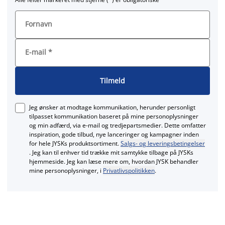
Fornavn
E-mail
*
Tilmeld
Jeg ønsker at modtage kommunikation, herunder personligt
tilpasset kommunikation baseret på mine personoplysninger
og min adfærd, via e‑mail og tredjepartsmedier. Dette omfatter
inspiration, gode tilbud, nye lanceringer og kampagner inden
for hele JYSKs produktsortiment.
Salgs- og leveringsbetingelser
. Jeg kan til enhver tid trække mit samtykke tilbage på JYSKs
hjemmeside. Jeg kan læse mere om, hvordan JYSK behandler
mine personoplysninger, i
Privatlivspolitikken
.