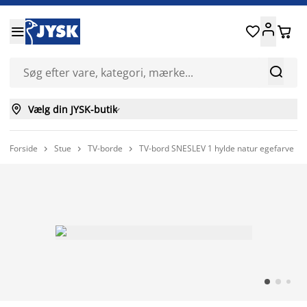






Vælg din JYSK-butik

Forside
Stue
TV-borde
TV-bord SNESLEV 1 hylde natur egefarve


