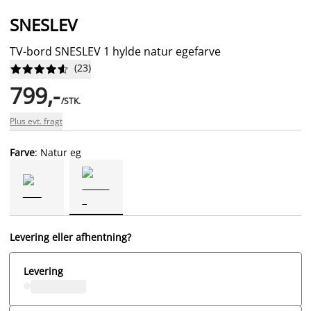
SNESLEV
TV-bord SNESLEV 1 hylde natur egefarve
(
23
)










799,-
/STK.
Plus evt. fragt
Farve
: Natur eg
Levering eller afhentning?
Levering