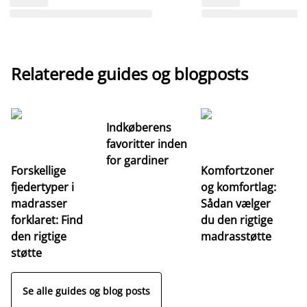
Relaterede guides og blogposts
Indkøberens
favoritter inden
for gardiner
Forskellige
Komfortzoner
fjedertyper i
og komfortlag:
I
madrasser
Sådan vælger
fa
forklaret: Find
du den rigtige
fo
den rigtige
madrasstøtte
o
støtte
Se alle guides og blog posts