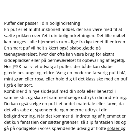
Puffer der passer i din boligindretning
En puf er et multifunktionelt møbel, der kan være med til at
sætte prikken over i’et i din boligindretningen. Det lille møbel
kan bruges i alle hjemmets rum - lige fra køkkenet til entréen.
En smart puf vil helt sikkert også skabe glæde på
teenageværelset, hvor der ofte kan være brug for ekstra
siddepladser eller på børneværelset til opbevaring af legetøj.
Hos JYSK har vi et udvalg af puffer, der både kan skabe
glæde hos unge og ældre. Vælg en moderne farverig puf i blå,
mint grøn eller rosa, eller hold dig til det klassiske med en puf
i grå eller sort.
Kombiner din nye siddepuf med din sofa eller lænestol i
samme stil, og skab et sammenhænge udtryk i din indretning.
Du kan også vælge en puf i et andet materiale eller farve, da
det vil skabe et spændende og moderne udtryk i din
boligindretning. Når det kommer til indretning af hjemmet er
det kun fantasien der sætter grænser, så slip fantasien løs og
gå på opdagelse i vores spændende udvalg af flotte
sofaer
og