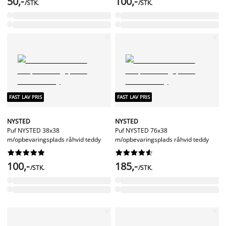
50,-
100,-
/STK.
/STK.
FAST LAV PRIS
FAST LAV PRIS
NYSTED
NYSTED
Puf NYSTED 38x38
Puf NYSTED 76x38
m/opbevaringsplads råhvid teddy
m/opbevaringsplads råhvid teddy




















100,-
185,-
/STK.
/STK.