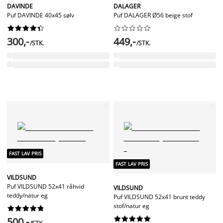
DAVINDE
DALAGER
Puf DAVINDE 40x45 sølv
Puf DALAGER Ø56 beige stof




















300,-
449,-
/STK.
/STK.
FAST LAV PRIS
FAST LAV PRIS
VILDSUND
Puf VILDSUND 52x41 råhvid
VILDSUND
teddy/natur eg
Puf VILDSUND 52x41 brunt teddy
stof/natur eg




















500,-