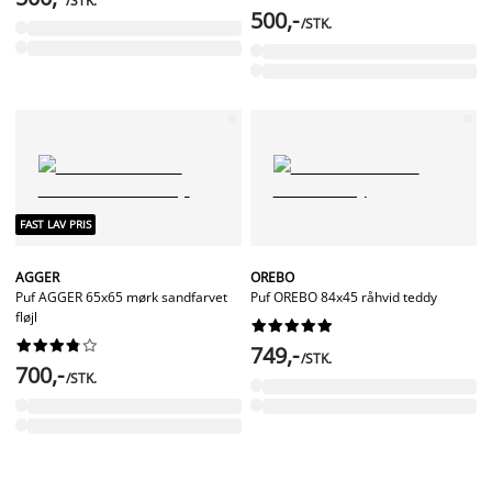
/STK.
500,-
/STK.
FAST LAV PRIS
AGGER
OREBO
Puf AGGER 65x65 mørk sandfarvet
Puf OREBO 84x45 råhvid teddy
fløjl




















749,-
/STK.
700,-
/STK.