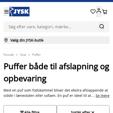






Vælg din JYSK-butik

Forside
Stue
Puffer


Puffer både til afslapning og
opbevaring
Med en puf som fodskammel bliver det ekstra afslappende at
sidde i lænestolen eller sofaen. En puf er ideel til at indrette
...
Se mere
små kvadratmeter, fordi den er praktisk og har flere
funktioner. Udover at den giver hvile til fødderne, kan den
også bruges som en ekstra siddeplads. Nogle modeller giver


Alle filtre
Sortér efter