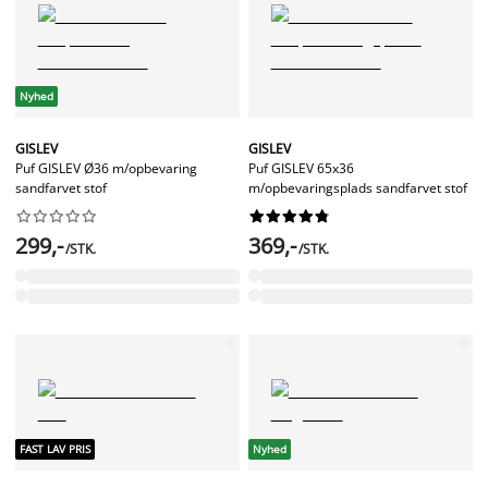
Nyhed
GISLEV
GISLEV
Puf GISLEV Ø36 m/opbevaring
Puf GISLEV 65x36
sandfarvet stof
m/opbevaringsplads sandfarvet stof




















299,-
369,-
/STK.
/STK.
FAST LAV PRIS
Nyhed