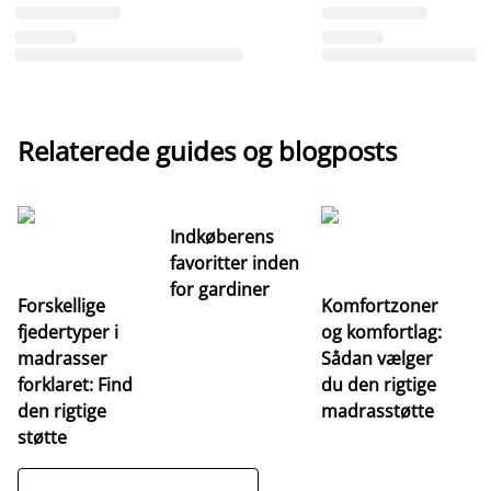
Relaterede guides og blogposts
Indkøberens
favoritter inden
for gardiner
Forskellige
Komfortzoner
fjedertyper i
og komfortlag:
I
madrasser
Sådan vælger
fa
forklaret: Find
du den rigtige
fo
den rigtige
madrasstøtte
o
støtte