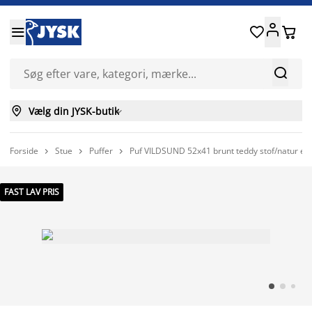






Vælg din JYSK-butik

Forside
Stue
Puffer
Puf VILDSUND 52x41 brunt teddy stof/natur eg



FAST LAV PRIS