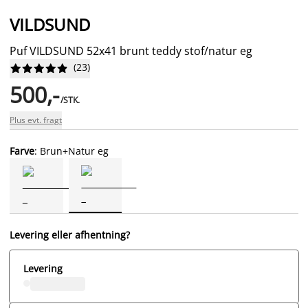
VILDSUND
Puf VILDSUND 52x41 brunt teddy stof/natur eg
(
23
)










500,-
/STK.
Plus evt. fragt
Farve
: Brun+Natur eg
Levering eller afhentning?
Levering