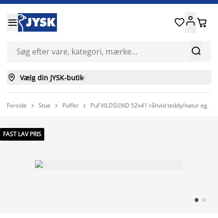






Vælg din JYSK-butik

Forside
Stue
Puffer
Puf VILDSUND 52x41 råhvid teddy/natur eg



FAST LAV PRIS