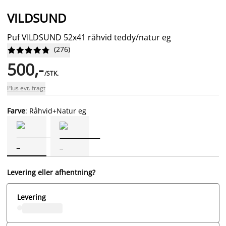
VILDSUND
Puf VILDSUND 52x41 råhvid teddy/natur eg
(
276
)










500,-
/STK.
Plus evt. fragt
Farve
: Råhvid+Natur eg
Levering eller afhentning?
Levering