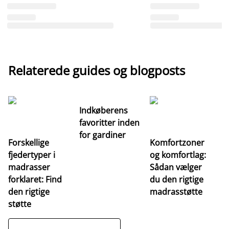
Relaterede guides og blogposts
Indkøberens
favoritter inden
for gardiner
Forskellige
Komfortzoner
fjedertyper i
og komfortlag:
I
madrasser
Sådan vælger
fa
forklaret: Find
du den rigtige
fo
den rigtige
madrasstøtte
o
støtte