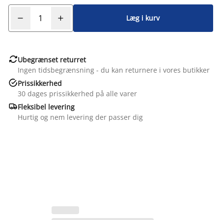
Læg i kurv

Ubegrænset returret
Ingen tidsbegrænsning - du kan returnere i vores butikker

Prissikkerhed
30 dages prissikkerhed på alle varer

Fleksibel levering
Hurtig og nem levering der passer dig