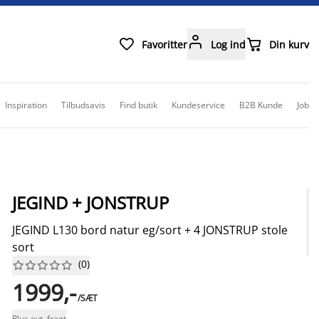



Favoritter
Log ind
Din kurv
Inspiration
Tilbudsavis
Find butik
Kundeservice
B2B Kunde
Job
JEGIND + JONSTRUP
JEGIND L130 bord natur eg/sort + 4 JONSTRUP stole
sort
(
0
)










1999,-
/SÆT
Plus evt. fragt