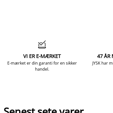

VI ER E-MÆRKET
47 ÅR
E-mærket er din garanti for en sikker
JYSK har m
handel.
Senest sete varer