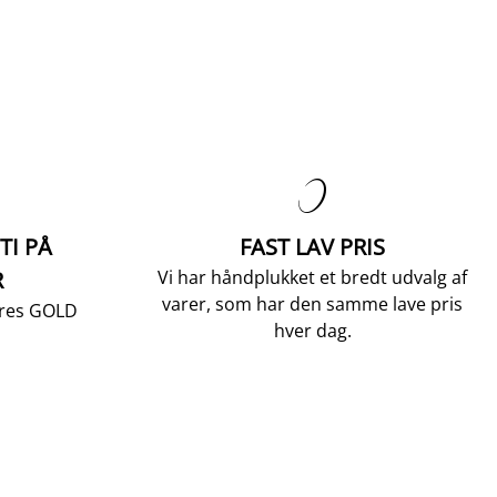

TI PÅ
FAST LAV PRIS
R
Vi har håndplukket et bredt udvalg af
varer, som har den samme lave pris
vores GOLD
hver dag.