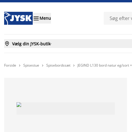

Menu

Vælg din JYSK-butik

Forside
Spisestue
Spisebordssæt
JEGIND L130 bord natur eg/sort +


