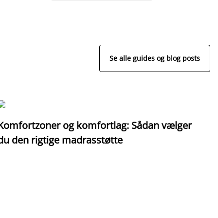
Se alle guides og blog posts
Komfortzoner og komfortlag: Sådan vælger
I
du den rigtige madrasstøtte
o