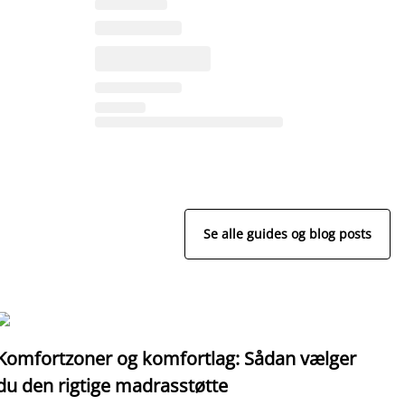
Se alle guides og blog posts
Komfortzoner og komfortlag: Sådan vælger
I
du den rigtige madrasstøtte
o