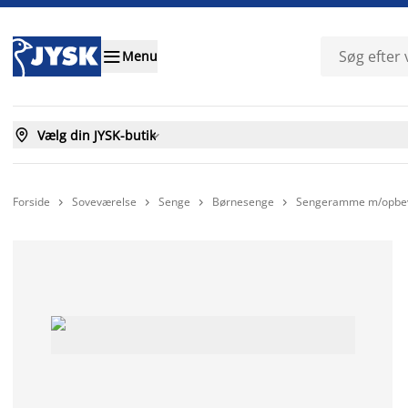

Menu

Vælg din JYSK-butik

Forside
Soveværelse
Senge
Børnesenge
Sengeramme m/opbeva



