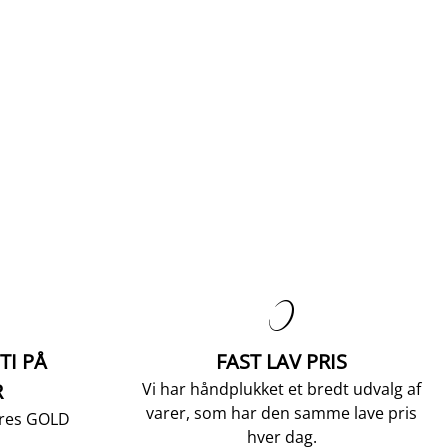

TI PÅ
FAST LAV PRIS
R
Vi har håndplukket et bredt udvalg af
varer, som har den samme lave pris
vores GOLD
hver dag.