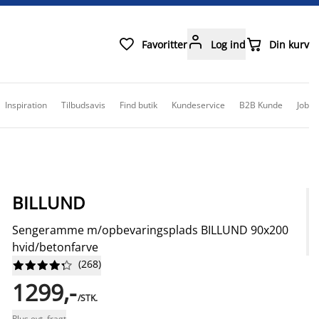



Favoritter
Log ind
Din kurv
Inspiration
Tilbudsavis
Find butik
Kundeservice
B2B Kunde
Job
BILLUND
Sengeramme m/opbevaringsplads BILLUND 90x200
hvid/betonfarve
(
268
)










1299,-
/STK.
Plus evt. fragt