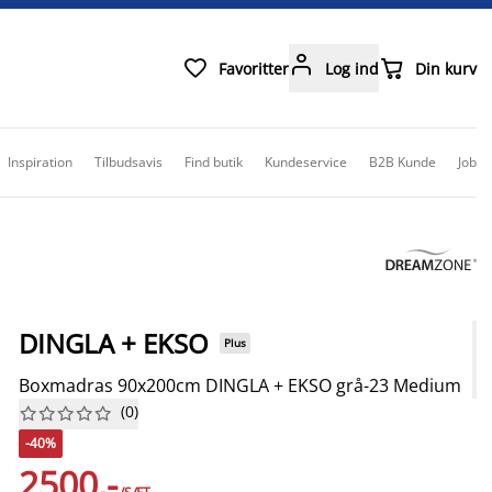



Favoritter
Log ind
Din kurv
Inspiration
Tilbudsavis
Find butik
Kundeservice
B2B Kunde
Job
DINGLA + EKSO
Plus
Boxmadras 90x200cm DINGLA + EKSO grå-23 Medium
(
0
)










-40%
2500,-