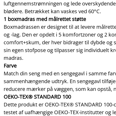
luftgennemstrømningen og lede overskydende
blødere. Betrækket kan vaskes ved 60°C.
1 boxmadras med målrettet støtte
Boxmadrassen er designet til at levere målrett
og -lag. Den er opdelt i 5 komfortzoner og 2 k
comfort+skum, der hver bidrager til dybde og sa
sin egen stofpose og tilpasser sig individuelt 
madras.
Farve
Match din seng med en sengegavl i samme farv
sammenhængende udtryk. En sengegavl tilføjer 
reducere mærker på væggen, som kan opstå, n
OEKO‑TEX® STANDARD 100
Dette produkt er OEKO‑TEX® STANDARD 100‑cert
testet af uafhængige OEKO‑TEX‑institutter og l