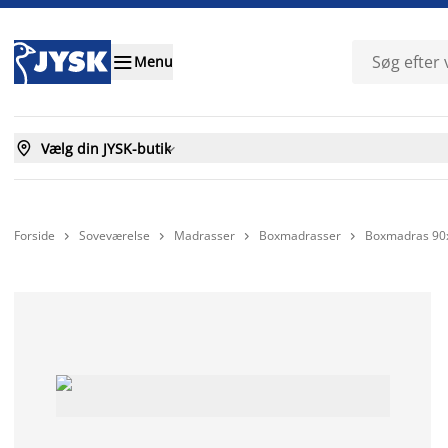

Menu

Vælg din JYSK-butik

Forside
Soveværelse
Madrasser
Boxmadrasser
Boxmadras 90



