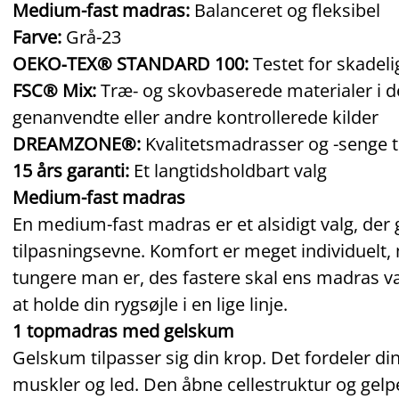
Medium-fast madras:
Balanceret og fleksibel
Farve:
Grå-23
OEKO‑TEX® STANDARD 100:
Testet for skadeli
FSC® Mix:
Træ‑ og skovbaserede materialer i d
genanvendte eller andre kontrollerede kilder
DREAMZONE®:
Kvalitetsmadrasser og -senge til
15 års garanti:
Et langtidsholdbart valg
Medium-fast madras
En medium-fast madras er et alsidigt valg, der
tilpasningsevne. Komfort er meget individuelt
tungere man er, des fastere skal ens madras væ
at holde din rygsøjle i en lige linje.
1 topmadras med gelskum
Gelskum tilpasser sig din krop. Det fordeler di
muskler og led. Den åbne cellestruktur og gel