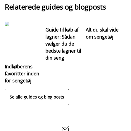
Relaterede guides og blogposts
Guide til køb af
Alt du skal vide
Gu
lagner: Sådan
om sengetøj
se
vælger du de
væ
bedste lagner til
re
din seng
s
Indkøberens
favoritter inden
for sengetøj
Se alle guides og blog posts
