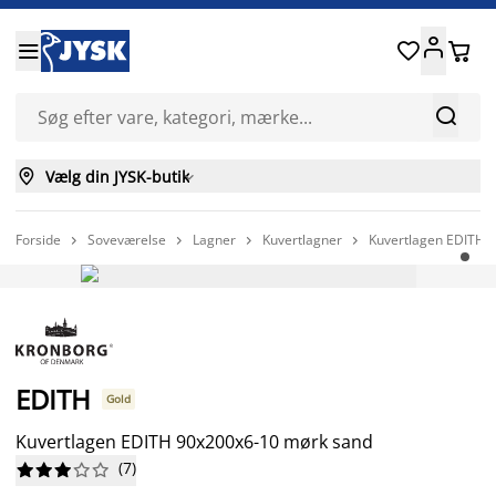






Vælg din JYSK-butik

Forside
Soveværelse
Lagner
Kuvertlagner
Kuvertlagen EDITH 




FAST LAV PRIS
EDITH
Gold
Kuvertlagen EDITH 90x200x6-10 mørk sand
(
7
)









