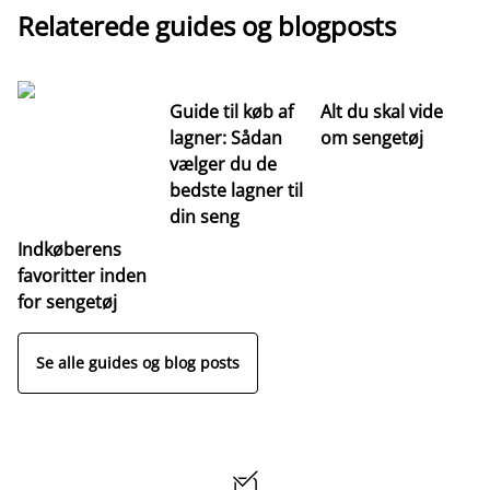
Relaterede guides og blogposts
Guide til køb af
Alt du skal vide
Gu
lagner: Sådan
om sengetøj
se
vælger du de
væ
bedste lagner til
re
din seng
s
Indkøberens
favoritter inden
for sengetøj
Se alle guides og blog posts
