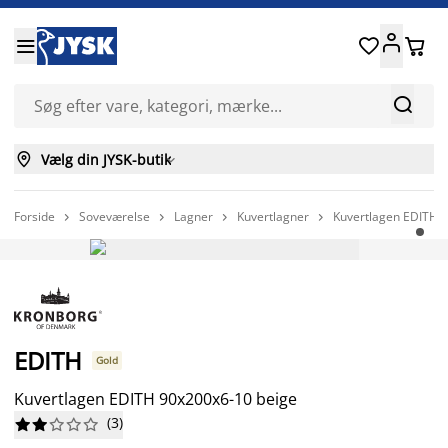






Vælg din JYSK-butik

Forside
Soveværelse
Lagner
Kuvertlagner
Kuvertlagen EDITH 




FAST LAV PRIS
EDITH
Gold
Kuvertlagen EDITH 90x200x6-10 beige
(
3
)









