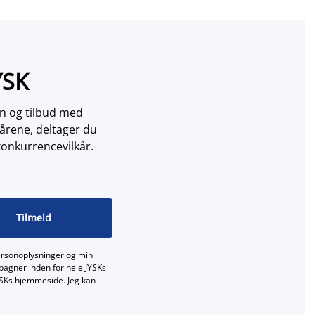
YSK
on og tilbud med
årene, deltager du
konkurrencevilkår.
Tilmeld
ersonoplysninger og min
mpagner inden for hele JYSKs
JYSKs hjemmeside. Jeg kan