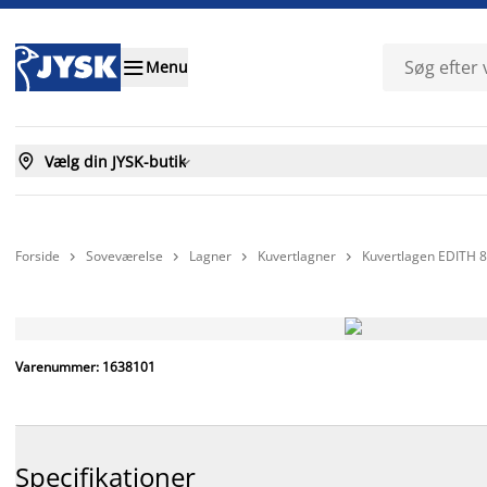

Menu

Vælg din JYSK-butik

Forside
Soveværelse
Lagner
Kuvertlagner
Kuvertlagen EDITH 




FAST LAV PRIS
Varenummer: 1638101
Specifikationer