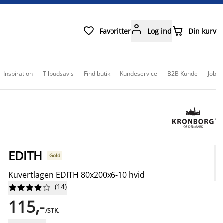



Favoritter
Log ind
Din kurv
Inspiration
Tilbudsavis
Find butik
Kundeservice
B2B Kunde
Job
EDITH
Gold
Kuvertlagen EDITH 80x200x6-10 hvid
(
14
)










115,-
/STK.