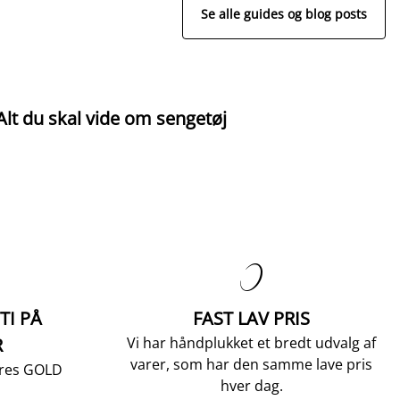
Se alle guides og blog posts
Alt du skal vide om sengetøj
G
r

TI PÅ
FAST LAV PRIS
R
Vi har håndplukket et bredt udvalg af
varer, som har den samme lave pris
vores GOLD
hver dag.