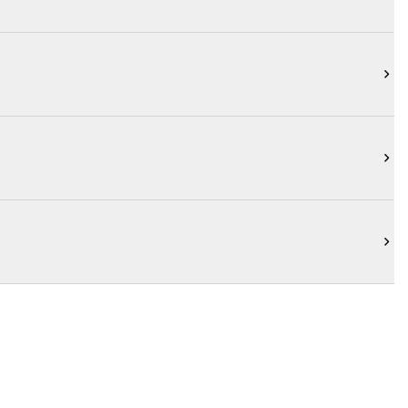


