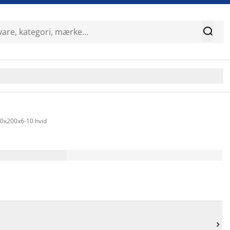

80x200x6-10 hvid
