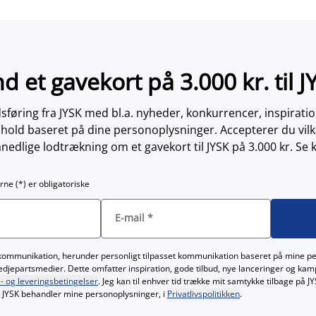
nd et gavekort på 3.000 kr. til J
øring fra JYSK med bl.a. nyheder, konkurrencer, inspirati
dhold baseret på dine personoplysninger. Accepterer du vilk
nedlige lodtrækning om et gavekort til JYSK på 3.000 kr. Se 
rne (*) er obligatoriske
E-mail
*
kommunikation, herunder personligt tilpasset kommunikation baseret på mine p
redjepartsmedier. Dette omfatter inspiration, gode tilbud, nye lanceringer og ka
- og leveringsbetingelser
. Jeg kan til enhver tid trække mit samtykke tilbage på 
JYSK behandler mine personoplysninger, i
Privatlivspolitikken
.