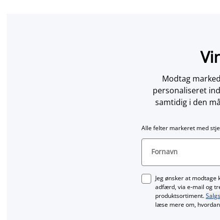
Vi
Modtag markedsf
personaliseret in
samtidig i den må
Alle felter markeret med stje
Fornavn
Jeg ønsker at modtage 
adfærd, via e‑mail og t
produktsortiment.
Salgs
læse mere om, hvordan 