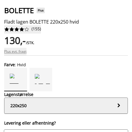
BOLETTE
Plus
Fladt lagen BOLETTE 220x250 hvid
(
155
)










130,-
/STK.
Plus evt. fragt
Farve
: Hvid
Lagenstørrelse

220x250
Levering eller afhentning?