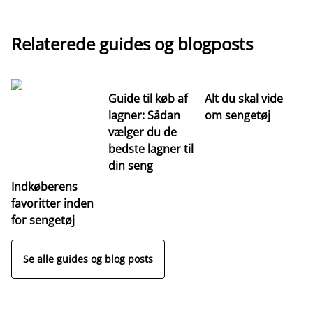
Relaterede guides og blogposts
Guide til køb af
Alt du skal vide
Gu
lagner: Sådan
om sengetøj
se
vælger du de
væ
bedste lagner til
re
din seng
s
Indkøberens
favoritter inden
for sengetøj
Se alle guides og blog posts