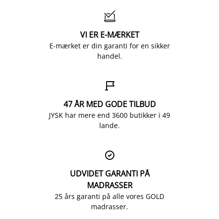

VI ER E-MÆRKET
E-mærket er din garanti for en sikker
handel.

47 ÅR MED GODE TILBUD
JYSK har mere end 3600 butikker i 49
lande.

UDVIDET GARANTI PÅ
MADRASSER
25 års garanti på alle vores GOLD
madrasser.