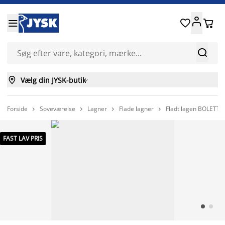






Vælg din JYSK-butik

Forside
Soveværelse
Lagner
Flade lagner
Fladt lagen BOLETTE




FAST LAV PRIS