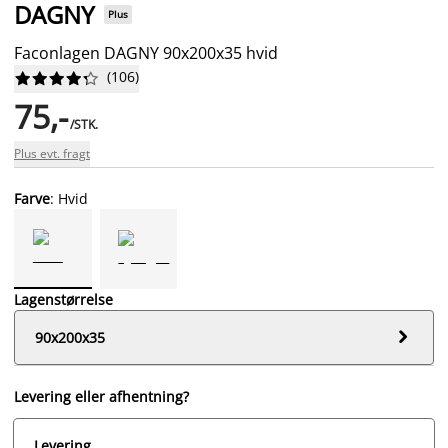
DAGNY
Plus
Faconlagen DAGNY 90x200x35 hvid
(
106
)










75,-
/STK.
Plus evt. fragt
Farve
: Hvid
Lagenstørrelse

90x200x35
Levering eller afhentning?
Levering