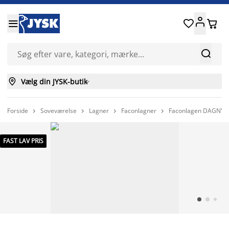






Vælg din JYSK-butik

Forside
Soveværelse
Lagner
Faconlagner
Faconlagen DAGNY 9




FAST LAV PRIS