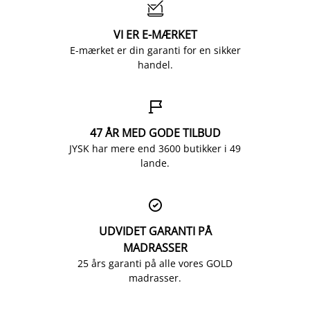

VI ER E-MÆRKET
E-mærket er din garanti for en sikker
handel.

47 ÅR MED GODE TILBUD
JYSK har mere end 3600 butikker i 49
lande.

UDVIDET GARANTI PÅ
MADRASSER
25 års garanti på alle vores GOLD
madrasser.