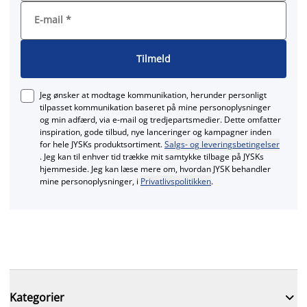
E-mail
*
Tilmeld
Jeg ønsker at modtage kommunikation, herunder personligt
tilpasset kommunikation baseret på mine personoplysninger
og min adfærd, via e‑mail og tredjepartsmedier. Dette omfatter
inspiration, gode tilbud, nye lanceringer og kampagner inden
for hele JYSKs produktsortiment.
Salgs- og leveringsbetingelser
. Jeg kan til enhver tid trække mit samtykke tilbage på JYSKs
hjemmeside. Jeg kan læse mere om, hvordan JYSK behandler
mine personoplysninger, i
Privatlivspolitikken
.

Kategorier