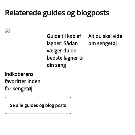
Relaterede guides og blogposts
Guide til køb af
Alt du skal vide
Gu
lagner: Sådan
om sengetøj
se
vælger du de
væ
bedste lagner til
re
din seng
s
Indkøberens
favoritter inden
for sengetøj
Se alle guides og blog posts