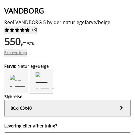
VANDBORG
Reol VANDBORG 5 hylder natur egefarve/beige
(
8
)










550,-
/STK.
Plus evt. fragt
Farve
: Natur eg+Beige
Størrelse

80x163x40
Levering eller afhentning?