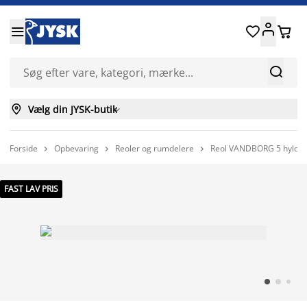






Vælg din JYSK-butik

Forside
Opbevaring
Reoler og rumdelere
Reol VANDBORG 5 hylder 



FAST LAV PRIS