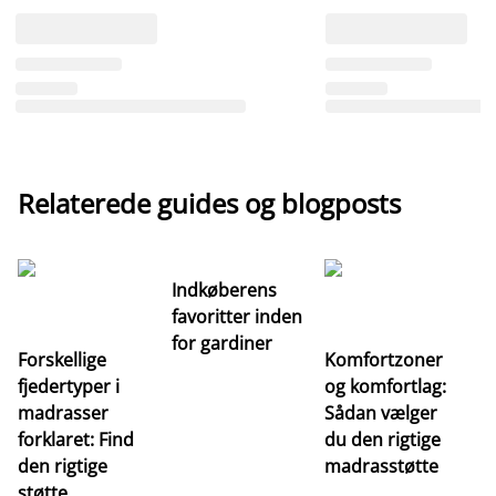
Relaterede guides og blogposts
Indkøberens
favoritter inden
for gardiner
Forskellige
Komfortzoner
fjedertyper i
og komfortlag:
I
madrasser
Sådan vælger
fa
forklaret: Find
du den rigtige
fo
den rigtige
madrasstøtte
o
støtte