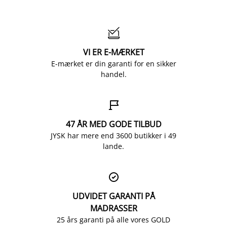

VI ER E-MÆRKET
E-mærket er din garanti for en sikker
handel.

47 ÅR MED GODE TILBUD
JYSK har mere end 3600 butikker i 49
lande.

UDVIDET GARANTI PÅ
MADRASSER
25 års garanti på alle vores GOLD