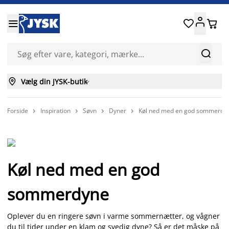






Vælg din JYSK-butik

Forside
Inspiration
Søvn
Dyner
Køl ned med en god sommerdy




Køl ned med en god
sommerdyne
Oplever du en ringere søvn i varme sommernætter, og vågner
du til tider under en klam og svedig dyne? Så er det måske på