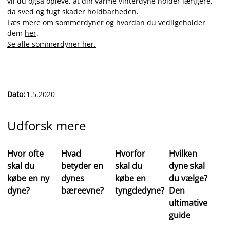
vil du også opleve, at din varme vinterdyne holder længere,
da sved og fugt skader holdbarheden.
Læs mere om sommerdyner og hvordan du vedligeholder
dem
her
.
Se alle sommerdyner her.
Dato
:
1.5.2020
Udforsk mere
Hvor ofte
Hvad
Hvorfor
Hvilken
skal du
betyder en
skal du
dyne skal
købe en ny
dynes
købe en
du vælge?
dyne?
bæreevne?
tyngdedyne?
Den
ultimative
guide