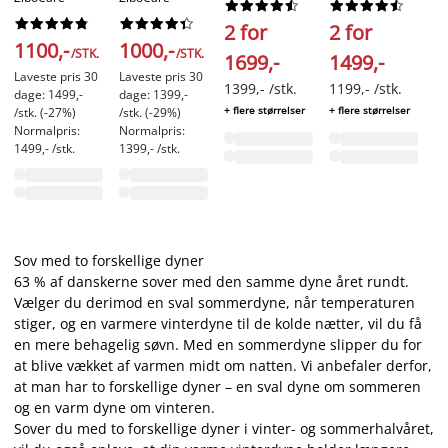
2








































2 for
2 for
3
1100,-
1000,-
/STK.
/STK.
1699,-
1499,-
29
Laveste pris 30
Laveste pris 30
1399,- /stk.
1199,- /stk.
+ f
dage: 1499,-
dage: 1399,-
+ flere størrelser
+ flere størrelser
/stk. (-27%)
/stk. (-29%)
Normalpris:
Normalpris:
1499,- /stk.
1399,- /stk.
Sov med to forskellige dyner
63 % af danskerne sover med den samme dyne året rundt.
Vælger du derimod en sval sommerdyne, når temperaturen
stiger, og en varmere vinterdyne til de kolde nætter, vil du få
en mere behagelig søvn. Med en sommerdyne slipper du for
at blive vækket af varmen midt om natten. Vi anbefaler derfor,
at man har to forskellige dyner – en sval dyne om sommeren
og en varm dyne om vinteren.
Sover du med to forskellige dyner i vinter- og sommerhalvåret,