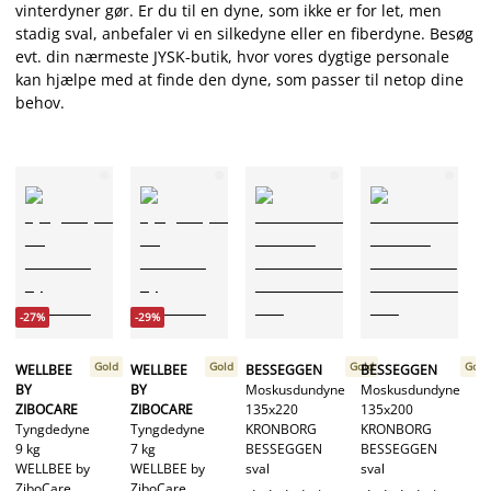
vinterdyner gør. Er du til en dyne, som ikke er for let, men
stadig sval, anbefaler vi en silkedyne eller en fiberdyne. Besøg
evt. din nærmeste JYSK-butik, hvor vores dygtige personale
kan hjælpe med at finde den dyne, som passer til netop dine
behov.
-27%
-29%
R
Gå
Gold
Gold
Gold
Gold
WELLBEE
WELLBEE
BESSEGGEN
BESSEGGEN
13
BY
BY
Moskusdundyne
Moskusdundyne
Ri
ZIBOCARE
ZIBOCARE
135x220
135x200
R
Tyngdedyne
Tyngdedyne
KRONBORG
KRONBORG
sv
9 kg
7 kg
BESSEGGEN
BESSEGGEN
WELLBEE by
WELLBEE by
sval
sval
ZiboCare
ZiboCare