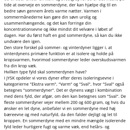
tide at overveje en sommerdyne, der kan hjælpe dig til en
bedre søvn gennem årets varme nætter. Varmen i
sommermånederne kan gøre din søvn urolig og
usammenhængende, og det kan forringe din
koncentrationsevne og ikke mindst dit velvære i løbet af
dagen. Har du først haft en god sommerdyne, så kan du ikke
undvære den igen.
Den store forskel på sommer- og vinterdyner ligger i, at
vinterdynens primære funktion er at isolere og holde på
kropsvarmen, hvorimod sommerdyner leder overskudsvarmen
fra din krop væk.
Hvilken type fyld skal sommerdynen have?
I JYSK opdeler vi vores dyner efter deres isoleringsevne i
kategorierne "Ekstra varm", "Varm" og "Sval", hvor "Sval" også
betegnes "sommerdyner". Det er dynens vægt i kombination
med dens fyld, der afgør, om den kan betegnes som "Sval". De
fleste sommerdyner vejer mellem 200 og 600 gram, og hvis du
ønsker en let dyne, anbefaler vi en sommerdyne med høj
bæreevne og med naturfyld, da den falder dejligt og let til
kroppen. En sommerdyne med en mindre mængde isolerende
fyld leder hurtigere fugt og varme væk, end helårs- og