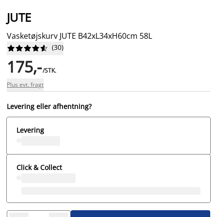
JUTE
Vasketøjskurv JUTE B42xL34xH60cm 58L
(
30
)










175,-
/STK.
Plus evt. fragt
Levering eller afhentning?
Levering
Click & Collect