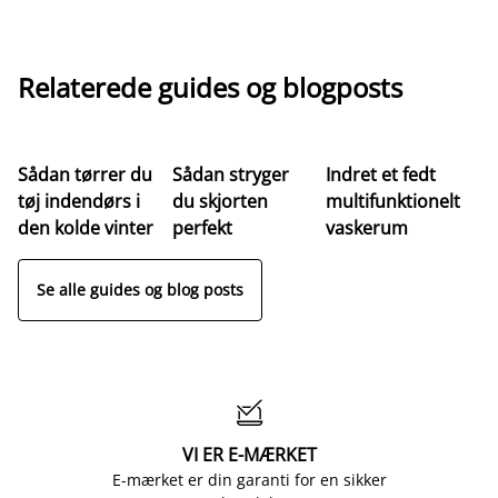
Relaterede guides og blogposts
Sådan tørrer du
Sådan stryger
Indret et fedt
tøj indendørs i
du skjorten
multifunktionelt
den kolde vinter
perfekt
vaskerum
Se alle guides og blog posts

VI ER E-MÆRKET
E-mærket er din garanti for en sikker