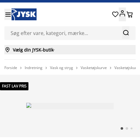






Vælg din JYSK-butik

Forside
Indretning
Vask og stryg
Vasketøjskurve
Vasketøjskurv




FAST LAV PRIS