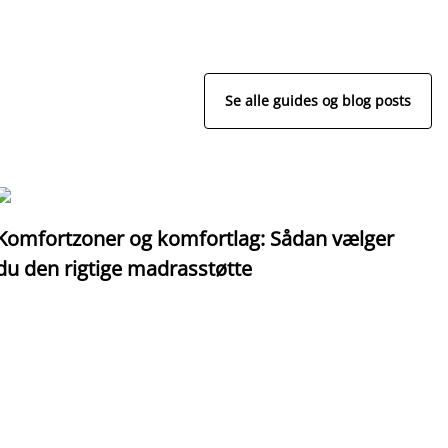
Se alle guides og blog posts
Komfortzoner og komfortlag: Sådan vælger
I
du den rigtige madrasstøtte
o