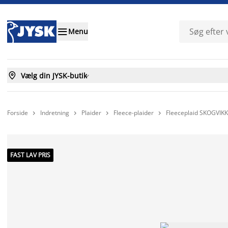

Menu

Vælg din JYSK-butik

Forside
Indretning
Plaider
Fleece-plaider
Fleeceplaid SKOGVIKK




FAST LAV PRIS