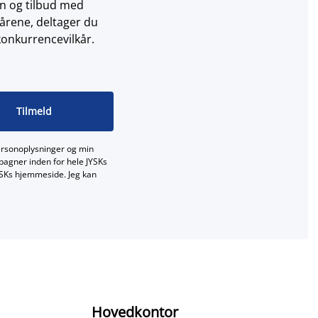
on og tilbud med
årene, deltager du
konkurrencevilkår.
Tilmeld
ersonoplysninger og min
mpagner inden for hele JYSKs
JYSKs hjemmeside. Jeg kan
Hovedkontor