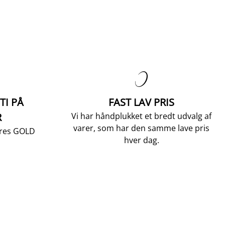

TI PÅ
FAST LAV PRIS
R
Vi har håndplukket et bredt udvalg af
varer, som har den samme lave pris
vores GOLD
hver dag.