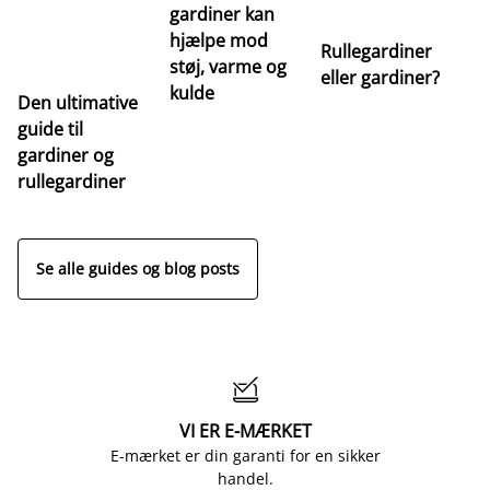
gardiner kan
hjælpe mod
Rullegardiner
støj, varme og
eller gardiner?
kulde
Den ultimative
Va
guide til
m
gardiner og
ga
rullegardiner
a
s
Se alle guides og blog posts

VI ER E-MÆRKET
E-mærket er din garanti for en sikker
handel.