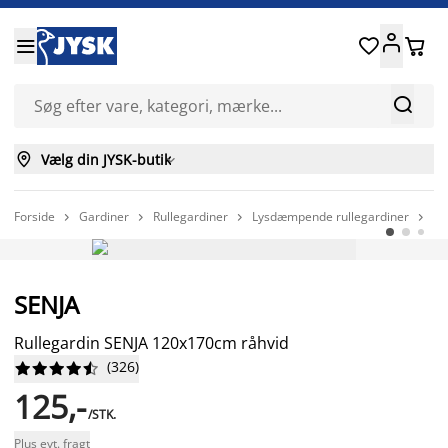






Vælg din JYSK-butik

Forside
Gardiner
Rullegardiner
Lysdæmpende rullegardiner
Ru




FAST LAV PRIS
SENJA
Rullegardin SENJA 120x170cm råhvid
(
326
)










125,-
/STK.
Plus evt. fragt