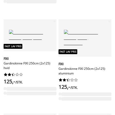
FAST LAV PRIS
FAST LAV PRIS
FIXI
Gardinskinne FIXI 250cm (2x125)
FIXI
hvid
Gardinskinne FIXI 250cm (2x125)
aluminium




















125,-
/STK.
125,-
/STK.