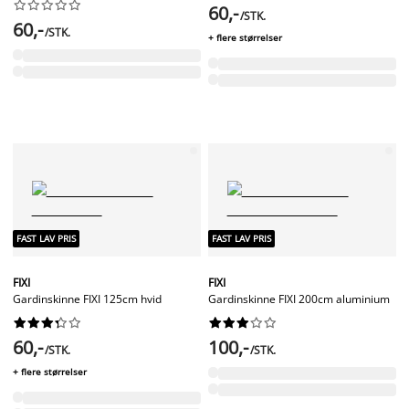










60,-
/STK.
60,-
/STK.
+ flere størrelser
FAST LAV PRIS
FAST LAV PRIS
FIXI
FIXI
Gardinskinne FIXI 125cm hvid
Gardinskinne FIXI 200cm aluminium




















60,-
100,-
/STK.
/STK.
+ flere størrelser