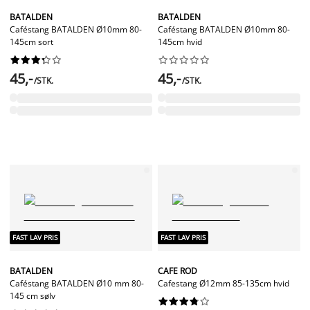
BATALDEN
BATALDEN
Caféstang BATALDEN Ø10mm 80-
Caféstang BATALDEN Ø10mm 80-
145cm sort
145cm hvid




















45,-
45,-
/STK.
/STK.
FAST LAV PRIS
FAST LAV PRIS
BATALDEN
CAFE ROD
Caféstang BATALDEN Ø10 mm 80-
Cafestang Ø12mm 85-135cm hvid
145 cm sølv









