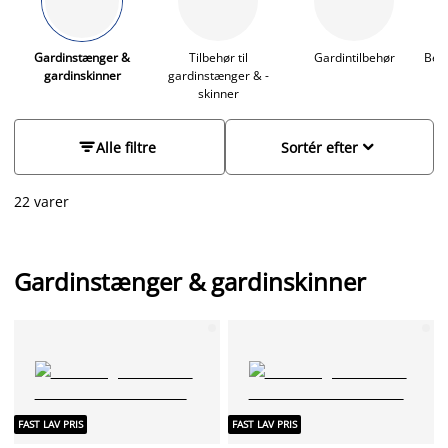
dine færdigsyede gardiner. Vælg også mellem forskelle
udformninger og afslutninger på gardinstangen - der fås
gardinstænger med helt enkle og runde afslutninger, eller
Gardinstænger &
Tilbehør til
Gardintilbehør
Besl
gardinskinner
gardinstænger & -
med flotte kunstfærdige mønstre. Husk også at tilkøbe
skinner
gardinringe
. Gå på opdagelse her på siden, og find det du
mangler til en rigtig skarp pris.


Alle filtre
Sortér efter
22 varer
Gardinstænger & gardinskinner
FAST LAV PRIS
FAST LAV PRIS