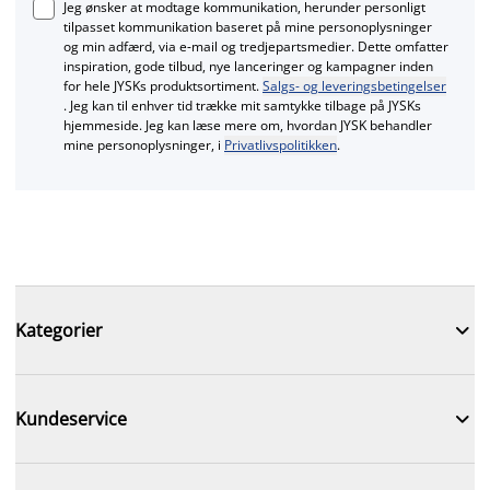
Jeg ønsker at modtage kommunikation, herunder personligt
tilpasset kommunikation baseret på mine personoplysninger
og min adfærd, via e‑mail og tredjepartsmedier. Dette omfatter
inspiration, gode tilbud, nye lanceringer og kampagner inden
for hele JYSKs produktsortiment.
Salgs- og leveringsbetingelser
. Jeg kan til enhver tid trække mit samtykke tilbage på JYSKs
hjemmeside. Jeg kan læse mere om, hvordan JYSK behandler
mine personoplysninger, i
Privatlivspolitikken
.

Kategorier

Kundeservice