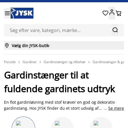






Vælg din JYSK-butik

Forside
Gardiner
Gardinstænger og tilbehør
Gardinstænger & gard



Gardinstænger til at
fuldende gardinets udtryk
En flot gardinløsning med stof kræver en god og dekorativ
gardinstang. Hos JYSK finder du et stort udvalg af
...
Se mere
gardinstænger og gardinskinner i forskellige farver og
materialer. Med klassiske farver som hvid, sort, aluminium,
stål, træ-look og guld finder du nemt en stang, der matcher