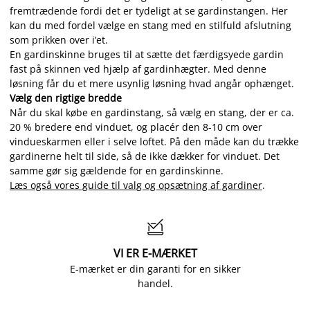
fremtrædende fordi det er tydeligt at se gardinstangen. Her
kan du med fordel vælge en stang med en stilfuld afslutning
som prikken over i’et.
En gardinskinne bruges til at sætte det færdigsyede gardin
fast på skinnen ved hjælp af gardinhægter. Med denne
løsning får du et mere usynlig løsning hvad angår ophænget.
Vælg den rigtige bredde
Når du skal købe en gardinstang, så vælg en stang, der er ca.
20 % bredere end vinduet, og placér den 8-10 cm over
vindueskarmen eller i selve loftet. På den måde kan du trække
gardinerne helt til side, så de ikke dækker for vinduet. Det
samme gør sig gældende for en gardinskinne.
Læs også vores guide til valg og opsætning af gardiner
.

VI ER E-MÆRKET
E-mærket er din garanti for en sikker
handel.