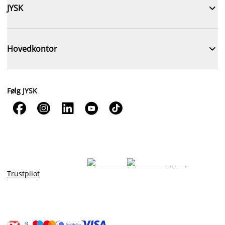

JYSK

Hovedkontor
Følg JYSK





Trustpilot