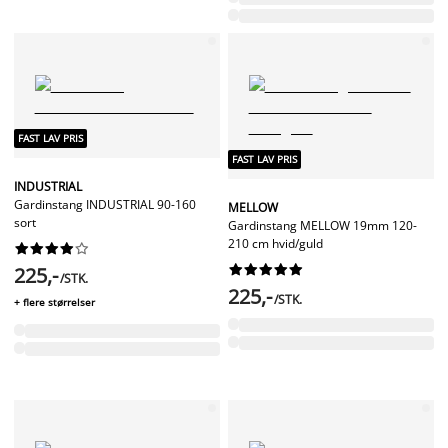
FAST LAV PRIS
FAST LAV PRIS
INDUSTRIAL
Gardinstang INDUSTRIAL 90-160
MELLOW
sort
Gardinstang MELLOW 19mm 120-
210 cm hvid/guld




















225,-
/STK.
225,-
/STK.
+ flere størrelser