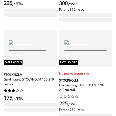
225,-
300,-
/STK.
/STK.
Førpris
375,- /stk.
FAST LAV PRIS
FAST LAV PRIS
Nu endnu lavere pris
STOCKHOLM
Gardinstang STOCKHOLM 120-210
STOCKHOLM
cm sort
Gardinstang STOCKHOLM 120-
210cm stål










175,-










/STK.
225,-
/STK.
Førpris
250,- /stk.