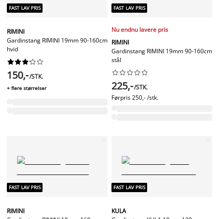
FAST LAV PRIS
FAST LAV PRIS
Nu endnu lavere pris
RIMINI
Gardinstang RIMINI 19mm 90-160cm
RIMINI
hvid
Gardinstang RIMINI 19mm 90-160cm
stål










150,-










/STK.
225,-
/STK.
+ flere størrelser
Førpris
250,- /stk.
FAST LAV PRIS
FAST LAV PRIS
RIMINI
KULA