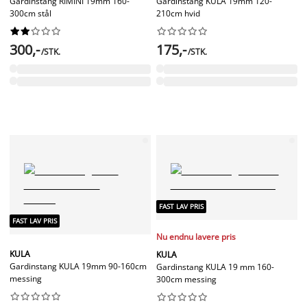
Gardinstang RIMINI 19mm 160-
Gardinstang KULA 19mm 120-
300cm stål
210cm hvid




















300,-
175,-
/STK.
/STK.
FAST LAV PRIS
FAST LAV PRIS
Nu endnu lavere pris
KULA
KULA
Gardinstang KULA 19mm 90-160cm
Gardinstang KULA 19 mm 160-
messing
300cm messing



















