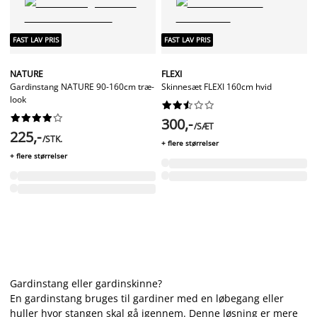
FAST LAV PRIS
FAST LAV PRIS
NATURE
FLEXI
Gardinstang NATURE 90-160cm træ-
Skinnesæt FLEXI 160cm hvid
look




















300,-
/SÆT
225,-
/STK.
+ flere størrelser
+ flere størrelser
Gardinstang eller gardinskinne?
En gardinstang bruges til gardiner med en løbegang eller
huller hvor stangen skal gå igennem. Denne løsning er mere