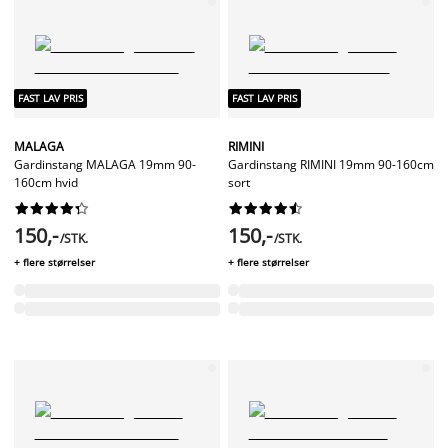
FAST LAV PRIS
FAST LAV PRIS
MALAGA
RIMINI
Gardinstang MALAGA 19mm 90-
Gardinstang RIMINI 19mm 90-160cm
160cm hvid
sort




















150,-
150,-
/STK.
/STK.
+ flere størrelser
+ flere størrelser