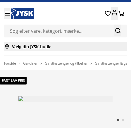






Vælg din JYSK-butik

Forside
Gardiner
Gardinstænger og tilbehør
Gardinstænger & gard



FAST LAV PRIS