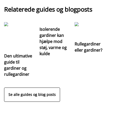
Relaterede guides og blogposts
Isolerende
gardiner kan
hjælpe mod
Rullegardiner
støj, varme og
eller gardiner?
kulde
Den ultimative
Va
guide til
m
gardiner og
ga
rullegardiner
a
s
Se alle guides og blog posts