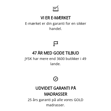

VI ER E-MÆRKET
E-mærket er din garanti for en sikker
handel.

47 ÅR MED GODE TILBUD
JYSK har mere end 3600 butikker i 49
lande.

UDVIDET GARANTI PÅ
MADRASSER
25 års garanti på alle vores GOLD
madrasser.