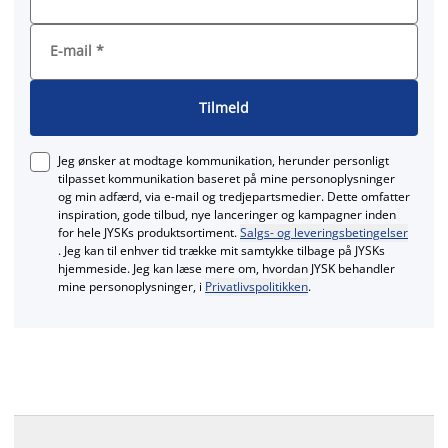
E-mail
*
Tilmeld
Jeg ønsker at modtage kommunikation, herunder personligt
tilpasset kommunikation baseret på mine personoplysninger
og min adfærd, via e‑mail og tredjepartsmedier. Dette omfatter
inspiration, gode tilbud, nye lanceringer og kampagner inden
for hele JYSKs produktsortiment.
Salgs- og leveringsbetingelser
. Jeg kan til enhver tid trække mit samtykke tilbage på JYSKs
hjemmeside. Jeg kan læse mere om, hvordan JYSK behandler
mine personoplysninger, i
Privatlivspolitikken
.