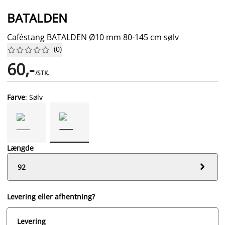
BATALDEN
Caféstang BATALDEN Ø10 mm 80-145 cm sølv
(
0
)










60,-
/STK.
Farve
: Sølv
Længde

92
Levering eller afhentning?
Levering