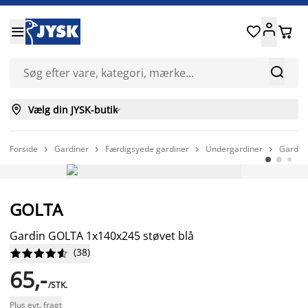






Vælg din JYSK-butik

Forside
Gardiner
Færdigsyede gardiner
Undergardiner
Gardin




FAST LAV PRIS
GOLTA
Gardin GOLTA 1x140x245 støvet blå
(
38
)










65,-
/STK.
Plus evt. fragt