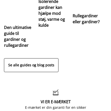
Isolerende
gardiner kan
hjælpe mod
Rullegardiner
støj, varme og
eller gardiner?
kulde
Den ultimative
Va
guide til
m
gardiner og
ga
rullegardiner
a
s
Se alle guides og blog posts

VI ER E-MÆRKET
E-mærket er din garanti for en sikker